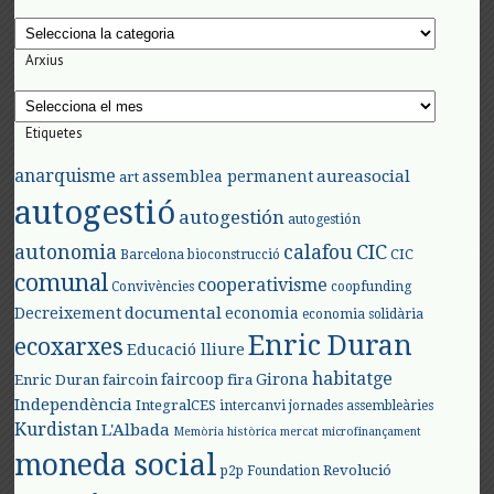
Categories
Arxius
Arxius
Etiquetes
anarquisme
aureasocial
assemblea permanent
art
autogestió
autogestión
autogestión
autonomia
calafou
CIC
CIC
Barcelona
bioconstrucció
comunal
cooperativisme
Convivències
coopfunding
documental
Decreixement
economia
economia solidària
Enric Duran
ecoxarxes
Educació lliure
habitatge
faircoop
Girona
Enric Duran
faircoin
fira
Independència
IntegralCES
intercanvi
jornades assembleàries
Kurdistan
L'Albada
Memòria històrica
mercat
microfinançament
moneda social
Revolució
p2p Foundation