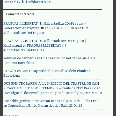
salut
Integral
solidaritat
SSPC
Comentaris recents
FRAGUAS LLIBERTAT !!! #LibertadLxs6DeFraguas –
en
Federación Anarquista
FRAGUAS LLIBERTAT !!!
#LibertadLxs6DeFraguas
FRAGUAS LLIBERTAT !!! #LibertadLxs6DeFraguas |
en
KanPasqual
FRAGUAS LLIBERTAT !!!
#LibertadLxs6DeFraguas
en
Semillas de cannabis
L’us Terapèutic del Cànnabis-Aleix
Pàmies a Barcelona
en
Growlet
L’us Terapèutic del Cànnabis-Aleix Pàmies a
Barcelona
QUÈ ENS TROBAREM A LA 2ª EDICIÓ DEL TRASTER DE CAN
en
RICART AQUEST 4 DE SETEMBRE? – Taula de l'Eix Pere IV
Investigació, desenvolupament i producció: el projecte MaCus
Anarchist genius Enric Duran needs help in Exile – The Free
en
Comunicat d’Enric Duran des de l’Exili 23-04-19