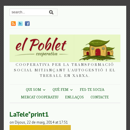
COOPERATIVA PER LA TRANSFORMACIÓ
SOCIAL MITJANÇANT L'AUTOGESTIÓ I EL
TREBALL EN XARXA.
QUI SOM
QUÈ FEM
FES-TE SOCI/A
MERCAT COOPERATIU
ENLLAÇOS
CONTACTE
LaTele*print1
on Dijous, 22 de maig, 2014 at 17:51