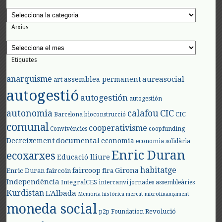
Categories
Arxius
Arxius
Etiquetes
anarquisme
aureasocial
assemblea permanent
art
autogestió
autogestión
autogestión
autonomia
calafou
CIC
CIC
Barcelona
bioconstrucció
comunal
cooperativisme
Convivències
coopfunding
documental
Decreixement
economia
economia solidària
Enric Duran
ecoxarxes
Educació lliure
habitatge
faircoop
Girona
Enric Duran
faircoin
fira
Independència
IntegralCES
intercanvi
jornades assembleàries
Kurdistan
L'Albada
Memòria històrica
mercat
microfinançament
moneda social
Revolució
p2p Foundation