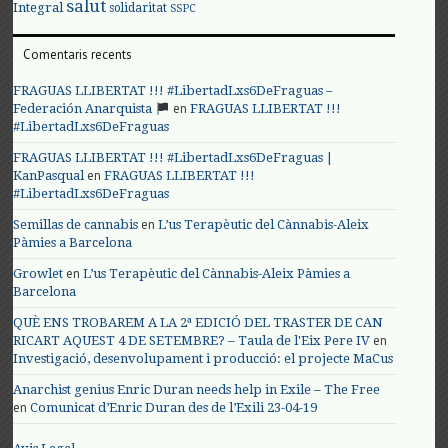
salut
Integral
solidaritat
SSPC
Comentaris recents
FRAGUAS LLIBERTAT !!! #LibertadLxs6DeFraguas –
en
Federación Anarquista
FRAGUAS LLIBERTAT !!!
#LibertadLxs6DeFraguas
FRAGUAS LLIBERTAT !!! #LibertadLxs6DeFraguas |
en
KanPasqual
FRAGUAS LLIBERTAT !!!
#LibertadLxs6DeFraguas
en
Semillas de cannabis
L’us Terapèutic del Cànnabis-Aleix
Pàmies a Barcelona
en
Growlet
L’us Terapèutic del Cànnabis-Aleix Pàmies a
Barcelona
QUÈ ENS TROBAREM A LA 2ª EDICIÓ DEL TRASTER DE CAN
en
RICART AQUEST 4 DE SETEMBRE? – Taula de l'Eix Pere IV
Investigació, desenvolupament i producció: el projecte MaCus
Anarchist genius Enric Duran needs help in Exile – The Free
en
Comunicat d’Enric Duran des de l’Exili 23-04-19