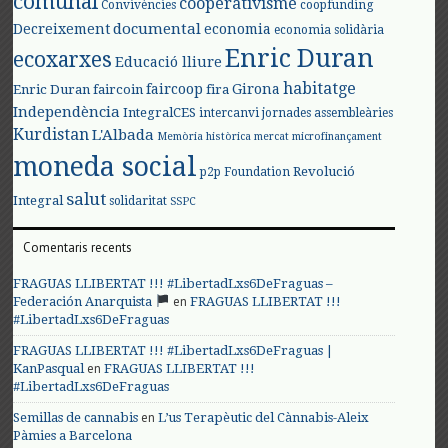
comunal
cooperativisme
Convivències
coopfunding
documental
Decreixement
economia
economia solidària
Enric Duran
ecoxarxes
Educació lliure
habitatge
faircoop
Girona
Enric Duran
faircoin
fira
Independència
IntegralCES
intercanvi
jornades assembleàries
Kurdistan
L'Albada
Memòria històrica
mercat
microfinançament
moneda social
Revolució
p2p Foundation
salut
Integral
solidaritat
SSPC
Comentaris recents
FRAGUAS LLIBERTAT !!! #LibertadLxs6DeFraguas –
en
Federación Anarquista
FRAGUAS LLIBERTAT !!!
#LibertadLxs6DeFraguas
FRAGUAS LLIBERTAT !!! #LibertadLxs6DeFraguas |
en
KanPasqual
FRAGUAS LLIBERTAT !!!
#LibertadLxs6DeFraguas
en
Semillas de cannabis
L’us Terapèutic del Cànnabis-Aleix
Pàmies a Barcelona