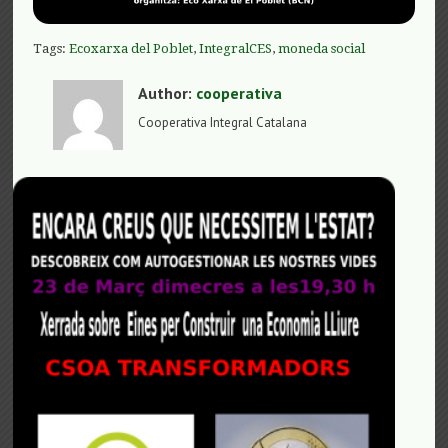
Tags:
Ecoxarxa del Poblet
,
IntegralCES
,
moneda social
Author:
cooperativa
Cooperativa Integral Catalana