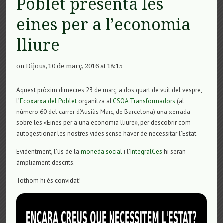
Poblet presenta les
eines per a l’economia
lliure
on Dijous, 10 de març, 2016 at 18:15
Aquest pròxim dimecres 23 de març, a dos quart de vuit del vespre,
l’
Ecoxarxa del Poblet
organitza al
CSOA Transformadors
(al
número 60 del carrer d’Ausiàs Marc, de Barcelona) una xerrada
sobre les «Eines per a una economia lliure», per descobrir com
autogestionar les nostres vides sense haver de necessitar l’Estat.
Evidentment, l’ús de la
moneda social
i l’I
ntegralCes
hi seran
àmpliament descrits.
Tothom hi és convidat!