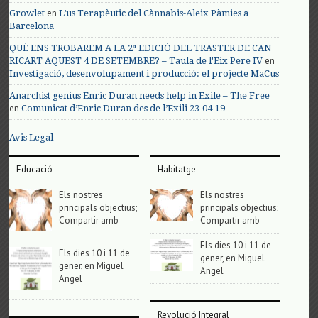
en
Growlet
L’us Terapèutic del Cànnabis-Aleix Pàmies a
Barcelona
QUÈ ENS TROBAREM A LA 2ª EDICIÓ DEL TRASTER DE CAN
en
RICART AQUEST 4 DE SETEMBRE? – Taula de l'Eix Pere IV
Investigació, desenvolupament i producció: el projecte MaCus
Anarchist genius Enric Duran needs help in Exile – The Free
en
Comunicat d’Enric Duran des de l’Exili 23-04-19
Avis Legal
Educació
Habitatge
Els nostres
Els nostres
principals objectius;
principals objectius;
Compartir amb
Compartir amb
Els dies 10 i 11 de
Els dies 10 i 11 de
gener, en Miguel
gener, en Miguel
Angel
Angel
Revolució Integral