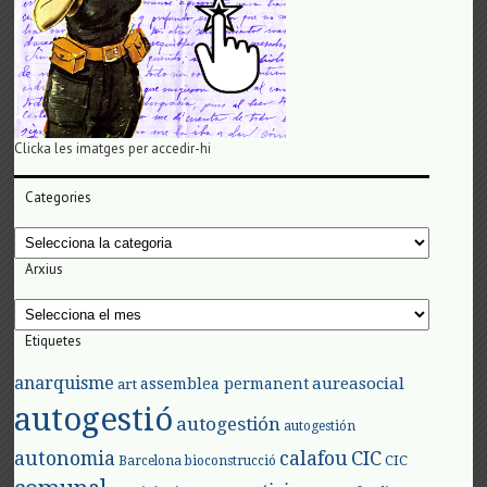
Clicka les imatges per accedir-hi
Categories
Categories
Arxius
Arxius
Etiquetes
anarquisme
aureasocial
assemblea permanent
art
autogestió
autogestión
autogestión
autonomia
calafou
CIC
CIC
Barcelona
bioconstrucció