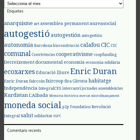
Arxius
Etiquetes
anarquisme
aureasocial
assemblea permanent
art
autogestió
autogestión
autogestión
autonomia
calafou
CIC
CIC
Barcelona
bioconstrucció
comunal
cooperativisme
Convivències
coopfunding
documental
Decreixement
economia
economia solidària
Enric Duran
ecoxarxes
Educació lliure
habitatge
faircoop
Girona
Enric Duran
faircoin
fira
Independència
IntegralCES
intercanvi
jornades assembleàries
Kurdistan
L'Albada
Memòria històrica
mercat
microfinançament
moneda social
Revolució
p2p Foundation
salut
Integral
solidaritat
SSPC
Comentaris recents