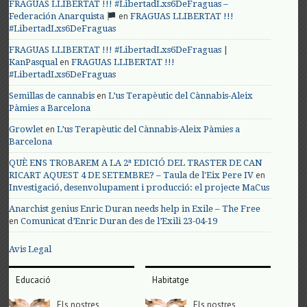
FRAGUAS LLIBERTAT !!! #LibertadLxs6DeFraguas –
en
Federación Anarquista
FRAGUAS LLIBERTAT !!!
#LibertadLxs6DeFraguas
FRAGUAS LLIBERTAT !!! #LibertadLxs6DeFraguas |
en
KanPasqual
FRAGUAS LLIBERTAT !!!
#LibertadLxs6DeFraguas
en
Semillas de cannabis
L’us Terapèutic del Cànnabis-Aleix
Pàmies a Barcelona
en
Growlet
L’us Terapèutic del Cànnabis-Aleix Pàmies a
Barcelona
QUÈ ENS TROBAREM A LA 2ª EDICIÓ DEL TRASTER DE CAN
en
RICART AQUEST 4 DE SETEMBRE? – Taula de l'Eix Pere IV
Investigació, desenvolupament i producció: el projecte MaCus
Anarchist genius Enric Duran needs help in Exile – The Free
en
Comunicat d’Enric Duran des de l’Exili 23-04-19
Avis Legal
Educació
Habitatge
Els nostres
Els nostres