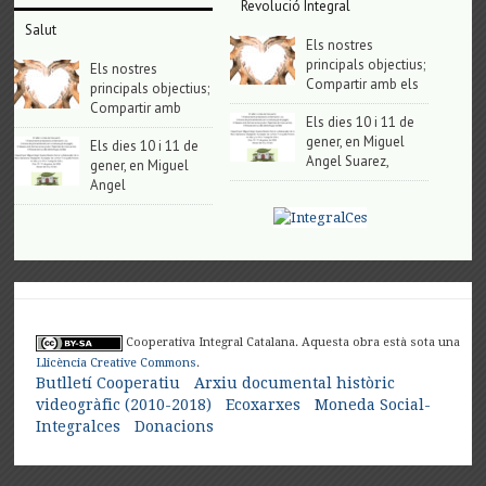
Revolució Integral
Salut
Els nostres
principals objectius;
Els nostres
Compartir amb els
principals objectius;
Compartir amb
Els dies 10 i 11 de
gener, en Miguel
Els dies 10 i 11 de
Angel Suarez,
gener, en Miguel
Angel
Cooperativa Integral Catalana. Aquesta obra està sota una
Llicència Creative Commons
.
Butlletí Cooperatiu
Arxiu documental històric
videogràfic (2010-2018)
Ecoxarxes
Moneda Social-
Integralces
Donacions