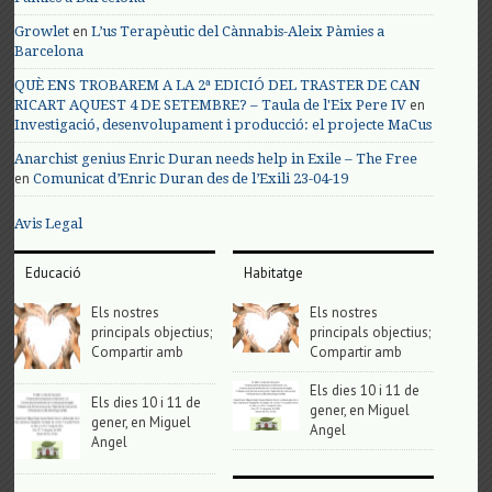
en
Growlet
L’us Terapèutic del Cànnabis-Aleix Pàmies a
Barcelona
QUÈ ENS TROBAREM A LA 2ª EDICIÓ DEL TRASTER DE CAN
en
RICART AQUEST 4 DE SETEMBRE? – Taula de l'Eix Pere IV
Investigació, desenvolupament i producció: el projecte MaCus
Anarchist genius Enric Duran needs help in Exile – The Free
en
Comunicat d’Enric Duran des de l’Exili 23-04-19
Avis Legal
Educació
Habitatge
Els nostres
Els nostres
principals objectius;
principals objectius;
Compartir amb
Compartir amb
Els dies 10 i 11 de
Els dies 10 i 11 de
gener, en Miguel
gener, en Miguel
Angel
Angel