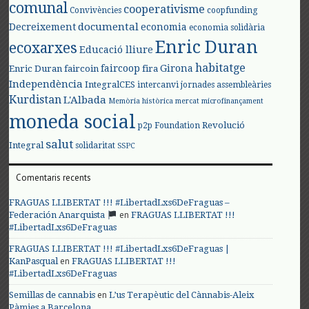
comunal
cooperativisme
Convivències
coopfunding
documental
Decreixement
economia
economia solidària
Enric Duran
ecoxarxes
Educació lliure
habitatge
faircoop
Girona
Enric Duran
faircoin
fira
Independència
IntegralCES
intercanvi
jornades assembleàries
Kurdistan
L'Albada
Memòria històrica
mercat
microfinançament
moneda social
Revolució
p2p Foundation
salut
Integral
solidaritat
SSPC
Comentaris recents
FRAGUAS LLIBERTAT !!! #LibertadLxs6DeFraguas –
en
Federación Anarquista
FRAGUAS LLIBERTAT !!!
#LibertadLxs6DeFraguas
FRAGUAS LLIBERTAT !!! #LibertadLxs6DeFraguas |
en
KanPasqual
FRAGUAS LLIBERTAT !!!
#LibertadLxs6DeFraguas
en
Semillas de cannabis
L’us Terapèutic del Cànnabis-Aleix
Pàmies a Barcelona