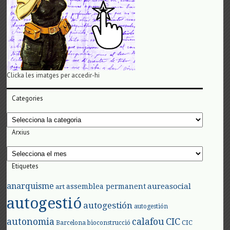
Clicka les imatges per accedir-hi
Categories
Categories
Arxius
Arxius
Etiquetes
anarquisme
aureasocial
assemblea permanent
art
autogestió
autogestión
autogestión
autonomia
calafou
CIC
CIC
Barcelona
bioconstrucció