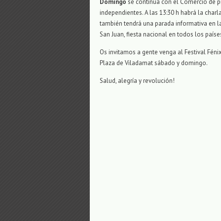
Domingo
se continúa con el Comercio de 
independientes. A las 13:30 h habrá la charl
también tendrá una parada informativa en la
San Juan, fiesta nacional en todos los paíse
Os invitamos a gente venga al Festival Fénix
Plaza de Viladamat sábado y domingo.
Salud, alegría y revolución!