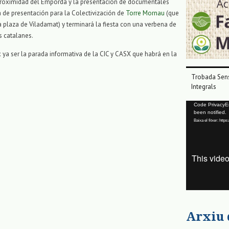
proximidad del Empordà y la presentación de documentales
a de presentación para la Colectivización de
Torre Mornau
(que
 plaza de Viladamat) y terminará la fiesta con una verbena de
s catalanes.
 ya ser la parada informativa de la CIC y CASX que habrá en la
Trobada Sens
Integrals
Reproductor
Code PrivacyErr
been notified.
de
Baixa el fitxer: ht
vídeo
Arxiu