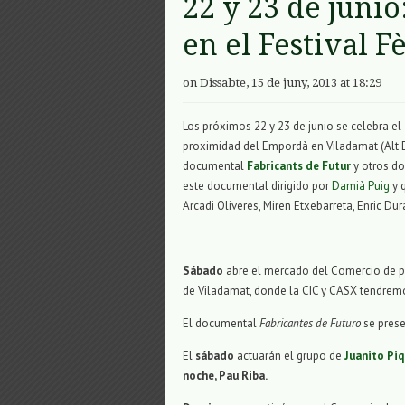
22 y 23 de junio
en el Festival F
on Dissabte, 15 de juny, 2013 at 18:29
Los próximos 22 y 23 de junio se celebra el
proximidad del Empordà en Viladamat (Alt E
documental
Fabricants de Futur
y otros do
este documental dirigido por
Damià Puig
y 
Arcadi Oliveres, Miren Etxebarreta, Enric Du
Sábado
abre el mercado del Comercio de p
de Viladamat, donde la CIC y CASX tendrem
El documental
Fabricantes de Futuro
se prese
El
sábado
actuarán el grupo de
Juanito Piq
noche,
Pau Riba.