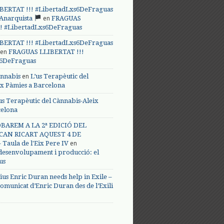
BERTAT !!! #LibertadLxs6DeFraguas
en
 Anarquista
FRAGUAS
! #LibertadLxs6DeFraguas
BERTAT !!! #LibertadLxs6DeFraguas
en
FRAGUAS LLIBERTAT !!!
s6DeFraguas
en
annabis
L’us Terapèutic del
ix Pàmies a Barcelona
us Terapèutic del Cànnabis-Aleix
celona
BAREM A LA 2ª EDICIÓ DEL
CAN RICART AQUEST 4 DE
en
Taula de l'Eix Pere IV
 desenvolupament i producció: el
us
ius Enric Duran needs help in Exile –
omunicat d’Enric Duran des de l’Exili