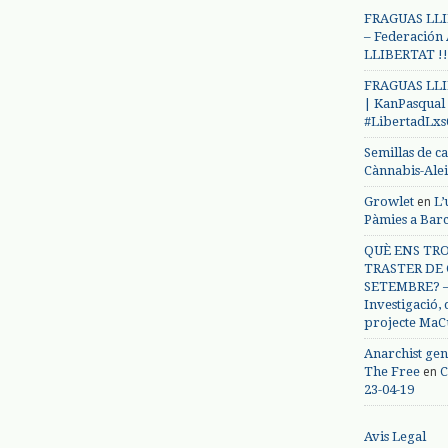
FRAGUAS LLI
– Federación
LLIBERTAT !!
FRAGUAS LLI
| KanPasqual
#LibertadLx
Semillas de c
Cànnabis-Ale
en
Growlet
L’
Pàmies a Bar
QUÈ ENS TRO
TRASTER DE 
SETEMBRE? – 
Investigació,
projecte MaC
Anarchist gen
en
The Free
C
23-04-19
Avis Legal