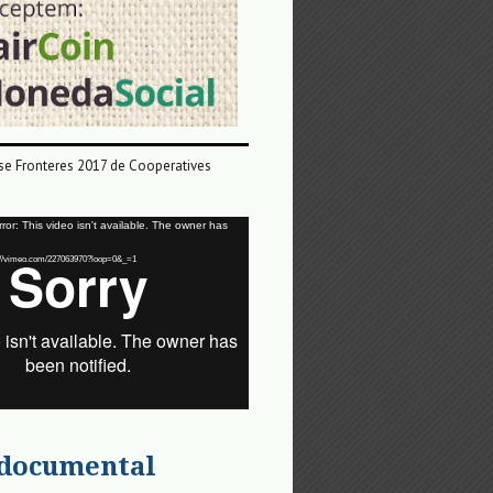
e Fronteres 2017 de Cooperatives
or: This video isn't available. The owner has
tps://vimeo.com/227063970?loop=0&_=1
 documental