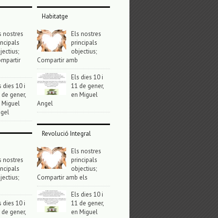
Habitatge
s nostres
Els nostres
incipals
principals
jectius;
objectius;
mpartir
Compartir amb
Els dies 10 i
s dies 10 i
11 de gener,
 de gener,
en Miguel
 Miguel
Angel
gel
Revolució Integral
Els nostres
s nostres
principals
incipals
objectius;
jectius;
Compartir amb els
Els dies 10 i
s dies 10 i
11 de gener,
 de gener,
en Miguel