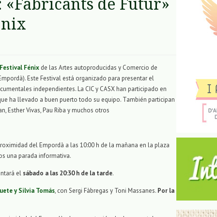
: «Fabricants de Futur»
ènix
Festival Fénix
de las Artes autoproducidas y Comercio de
mpordà). Este Festival está organizado para presentar el
cumentales independientes. La CIC y CASX han participado en
que ha llevado a buen puerto todo su equipo. También participan
ran, Esther Vivas, Pau Riba y muchos otros
roximidad del Empordà a las 10:00 h de la mañana en la plaza
os una parada informativa.
ntará el
sábado a las 20:30 h de la tarde
.
uete y Silvia Tomás
, con Sergi Fàbregas y Toni Massanes.
Por la