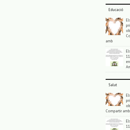
Educació
El
pr
ob
Co
amb
El
11
en
An
Salut
El
pr
ob
Compartir amb
El
11