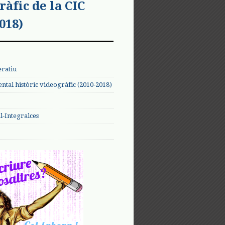
ràfic de la CIC
018)
eratiu
tal històric videogràfic (2010-2018)
-Integralces