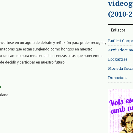
videog
(2010-2
Enllaços
Butlletí Coop
onvertirse en un ágora de debate y reflexión para poder recoger y
sformadoras que están surgiendo como hongos en nuestro
Arxiu documen
ujar un camino para renacer de las cenizas a las que parecemos
Ecoxarxes
 decidir y participar en nuestro futuro.
Moneda Social
Donacions
a
alana