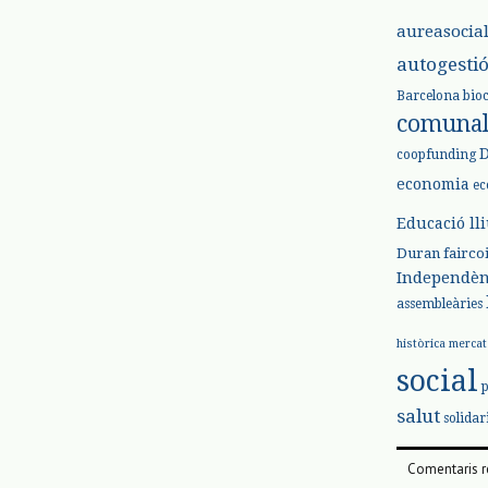
aureasocia
autogesti
Barcelona
bio
comuna
coopfunding
economia
ec
Educació ll
Duran
fairco
Independèn
assembleàries
històrica
mercat
social
salut
solidar
Comentaris r