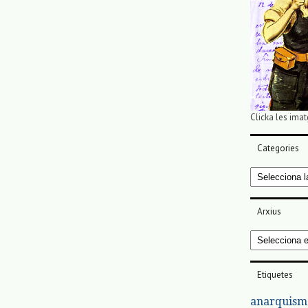
Clicka les imat
Categories
Categories
Arxius
Arxius
Etiquetes
anarquism