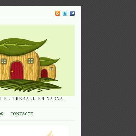
I EL TREBALL EN XARXA.
OS
CONTACTE