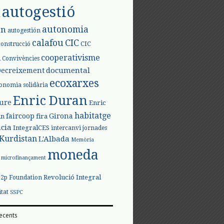
autogestió
l
autonomia
ón
autogestión
calafou
CIC
CIC
construcció
l
cooperativisme
Convivències
documental
Decreixement
ecoxarxes
onomia solidària
Enric Duran
iure
Enric
habitatge
faircoop
Girona
in
fira
cia
IntegralCES
intercanvi
jornades
Kurdistan
L'Albada
Memòria
moneda
microfinançament
Revolució Integral
p2p Foundation
itat
SSPC
ecents