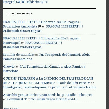
salut
Integral
solidaritat
SSPC
Comentaris recents
FRAGUAS LLIBERTAT !!! #LibertadLxs6DeFraguas –
en
Federación Anarquista
FRAGUAS LLIBERTAT !!!
#LibertadLxs6DeFraguas
FRAGUAS LLIBERTAT !!! #LibertadLxs6DeFraguas |
en
KanPasqual
FRAGUAS LLIBERTAT !!!
#LibertadLxs6DeFraguas
en
Semillas de cannabis
L’us Terapèutic del Cànnabis-Aleix
Pàmies a Barcelona
en
Growlet
L’us Terapèutic del Cànnabis-Aleix Pàmies a
Barcelona
QUÈ ENS TROBAREM A LA 2ª EDICIÓ DEL TRASTER DE CAN
en
RICART AQUEST 4 DE SETEMBRE? – Taula de l'Eix Pere IV
Investigació, desenvolupament i producció: el projecte MaCus
Anarchist genius Enric Duran needs help in Exile – The Free
en
Comunicat d’Enric Duran des de l’Exili 23-04-19