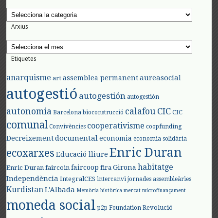
Categories
Arxius
Arxius
Etiquetes
anarquisme
aureasocial
assemblea permanent
art
autogestió
autogestión
autogestión
autonomia
calafou
CIC
CIC
Barcelona
bioconstrucció
comunal
cooperativisme
Convivències
coopfunding
documental
Decreixement
economia
economia solidària
Enric Duran
ecoxarxes
Educació lliure
habitatge
faircoop
Girona
Enric Duran
faircoin
fira
Independència
IntegralCES
intercanvi
jornades assembleàries
Kurdistan
L'Albada
Memòria històrica
mercat
microfinançament
moneda social
Revolució
p2p Foundation