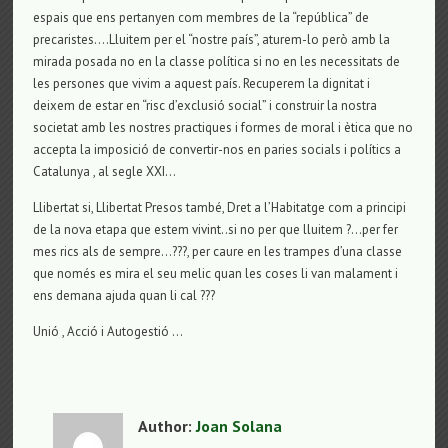
espais que ens pertanyen com membres de la “república” de
precaristes….Lluitem per el “nostre país”, aturem-lo però amb la
mirada posada no en la classe política si no en les necessitats de
les persones que vivim a aquest país. Recuperem la dignitat i
deixem de estar en “risc d’exclusió social” i construir la nostra
societat amb les nostres practiques i formes de moral i ètica que no
accepta la imposició de convertir-nos en paries socials i polítics a
Catalunya , al segle XXI…
Llibertat si, Llibertat Presos també, Dret a l’Habitatge com a principi
de la nova etapa que estem vivint..si no per que lluitem ?…per fer
mes rics als de sempre…???, per caure en les trampes d’una classe
que només es mira el seu melic quan les coses li van malament i
ens demana ajuda quan li cal ???
Unió , Acció i Autogestió …
Author:
Joan Solana