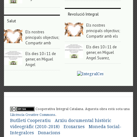
Revolució Integral
Salut
Els nostres
principals objectius;
Els nostres
Compartir amb els
principals objectius;
Compartir amb
Els dies 10 i 11 de
gener, en Miguel
Els dies 10 i 11 de
Angel Suarez,
gener, en Miguel
Angel
Cooperativa Integral Catalana. Aquesta obra està sota una
Llicència Creative Commons
.
Butlletí Cooperatiu
Arxiu documental històric
videogràfic (2010-2018)
Ecoxarxes
Moneda Social-
Integralces
Donacions