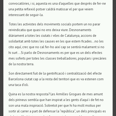
convocatòries, i si, aquesta es una d’aquelles que desprès de fer-ne
una petita reflexió potser caldrà matissar el per que veiem
interessant de seguir-la.
Totes les activistes dels moviments socials portem un no parar
reivindicatiu que quasi no ens deixa viure. Desnonaments
diàriament a totes les ciutats i viles de Catalunya, accions de
solidaritat amb totes les causes en les que estem ficades…no les
cito aquí, crec que no cal fer-ho així cap se sentirà malament si no
hi surt …Si parlo de Desnonaments es per que es un dels efectes
mes soferts per totes les classes treballadores, populars i precàries
de la nostra terra.
Son directament fuit de la gentrificació i centralització del efecte
Barcelona ciutat cap a la resta del territori que es va estenen com
una taca d’oli.
Quina es la nostra resposta? Les Armilles Grogues de mes amunt
dels pirineus sembla que han inspirat a les gents d’aquí i de fet no
son una mala inspiració. Sobretot per que hi ha molt motius per
sortir al carrer a part de defensar la “república”, un dels principals es