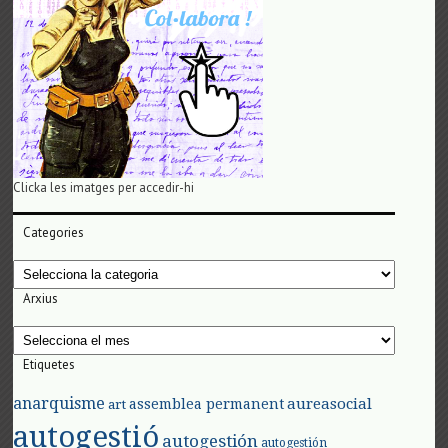
Clicka les imatges per accedir-hi
Categories
Categories
Arxius
Arxius
Etiquetes
anarquisme
aureasocial
assemblea permanent
art
autogestió
autogestión
autogestión