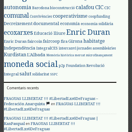
autonomia
calafou
CIC
CIC
Barcelona
bioconstrucció
comunal
cooperativisme
Convivències
coopfunding
documental
Decreixement
economia
economia solidària
Enric Duran
ecoxarxes
Educació lliure
habitatge
faircoop
Girona
Enric Duran
faircoin
fira
Independència
IntegralCES
intercanvi
jornades assembleàries
Kurdistan
L'Albada
Memòria històrica
mercat
microfinançament
moneda social
Revolució
p2p Foundation
salut
Integral
solidaritat
SSPC
Comentaris recents
FRAGUAS LLIBERTAT !!! #LibertadLxs6DeFraguas –
en
Federación Anarquista
FRAGUAS LLIBERTAT !!!
#LibertadLxs6DeFraguas
FRAGUAS LLIBERTAT !!! #LibertadLxs6DeFraguas |
en
KanPasqual
FRAGUAS LLIBERTAT !!!
#LibertadLxs6DeFraguas