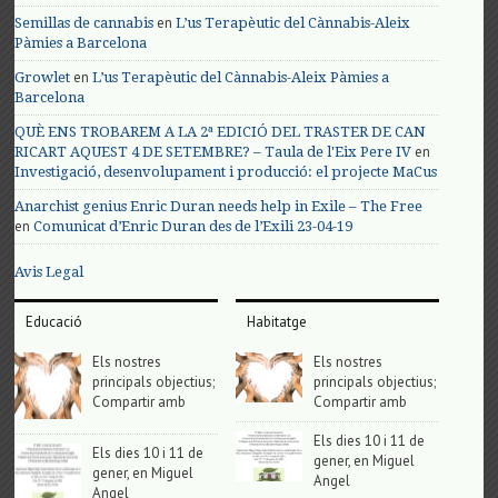
en
Semillas de cannabis
L’us Terapèutic del Cànnabis-Aleix
Pàmies a Barcelona
en
Growlet
L’us Terapèutic del Cànnabis-Aleix Pàmies a
Barcelona
QUÈ ENS TROBAREM A LA 2ª EDICIÓ DEL TRASTER DE CAN
en
RICART AQUEST 4 DE SETEMBRE? – Taula de l'Eix Pere IV
Investigació, desenvolupament i producció: el projecte MaCus
Anarchist genius Enric Duran needs help in Exile – The Free
en
Comunicat d’Enric Duran des de l’Exili 23-04-19
Avis Legal
Educació
Habitatge
Els nostres
Els nostres
principals objectius;
principals objectius;
Compartir amb
Compartir amb
Els dies 10 i 11 de
Els dies 10 i 11 de
gener, en Miguel
gener, en Miguel
Angel
Angel