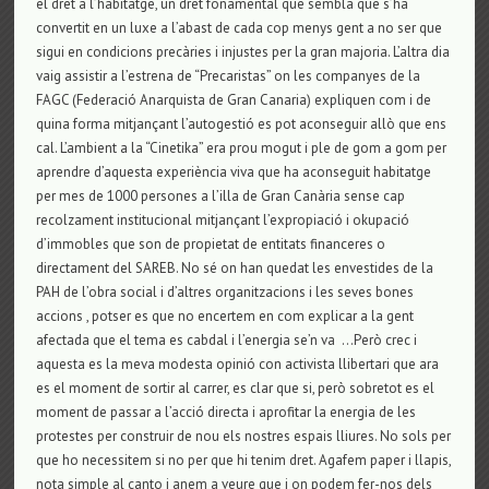
el dret a l’habitatge, un dret fonamental que sembla que s’ha
convertit en un luxe a l’abast de cada cop menys gent a no ser que
sigui en condicions precàries i injustes per la gran majoria. L’altra dia
vaig assistir a l’estrena de “Precaristas” on les companyes de la
FAGC (Federació Anarquista de Gran Canaria) expliquen com i de
quina forma mitjançant l’autogestió es pot aconseguir allò que ens
cal. L’ambient a la “Cinetika” era prou mogut i ple de gom a gom per
aprendre d’aquesta experiència viva que ha aconseguit habitatge
per mes de 1000 persones a l’illa de Gran Canària sense cap
recolzament institucional mitjançant l’expropiació i okupació
d’immobles que son de propietat de entitats financeres o
directament del SAREB. No sé on han quedat les envestides de la
PAH de l’obra social i d’altres organitzacions i les seves bones
accions , potser es que no encertem en com explicar a la gent
afectada que el tema es cabdal i l’energia se’n va …Però crec i
aquesta es la meva modesta opinió con activista llibertari que ara
es el moment de sortir al carrer, es clar que si, però sobretot es el
moment de passar a l’acció directa i aprofitar la energia de les
protestes per construir de nou els nostres espais lliures. No sols per
que ho necessitem si no per que hi tenim dret. Agafem paper i llapis,
nota simple al canto i anem a veure que i on podem fer-nos dels