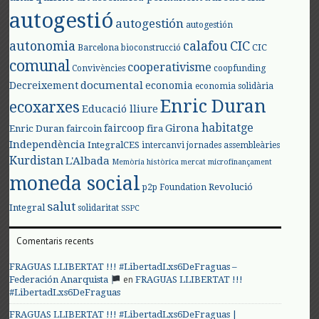
autogestió
autogestión
autogestión
autonomia
calafou
CIC
CIC
Barcelona
bioconstrucció
comunal
cooperativisme
Convivències
coopfunding
documental
Decreixement
economia
economia solidària
Enric Duran
ecoxarxes
Educació lliure
habitatge
faircoop
Girona
Enric Duran
faircoin
fira
Independència
IntegralCES
intercanvi
jornades assembleàries
Kurdistan
L'Albada
Memòria històrica
mercat
microfinançament
moneda social
Revolució
p2p Foundation
salut
Integral
solidaritat
SSPC
Comentaris recents
FRAGUAS LLIBERTAT !!! #LibertadLxs6DeFraguas –
en
Federación Anarquista
FRAGUAS LLIBERTAT !!!
#LibertadLxs6DeFraguas
FRAGUAS LLIBERTAT !!! #LibertadLxs6DeFraguas |