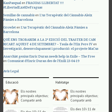
en
KanPasqual
FRAGUAS LLIBERTAT !!!
#LibertadLxs6DeFraguas
en
Semillas de cannabis
L’us Terapèutic del Cànnabis-Aleix
Pàmies a Barcelona
en
Growlet
L’us Terapèutic del Cànnabis-Aleix Pàmies a
Barcelona
QUÈ ENS TROBAREM A LA 2ª EDICIÓ DEL TRASTER DE CAN
en
RICART AQUEST 4 DE SETEMBRE? – Taula de l'Eix Pere IV
Investigació, desenvolupament i producció: el projecte MaCus
Anarchist genius Enric Duran needs help in Exile – The Free
en
Comunicat d’Enric Duran des de l’Exili 23-04-19
Avis Legal
Educació
Habitatge
Els nostres
Els nostres
principals objectius;
principals objectius;
Compartir amb
Compartir amb
Els dies 10 i 11 de
Els dies 10 i 11 de