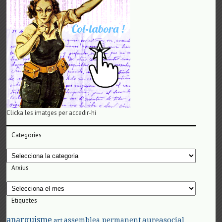
Clicka les imatges per accedir-hi
Categories
Categories
Arxius
Arxius
Etiquetes
anarquisme
aureasocial
assemblea permanent
art