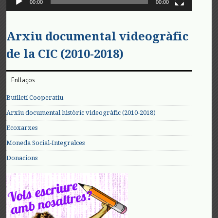
00:00
00:00
Arxiu documental videogràfic
de la CIC (2010-2018)
Enllaços
Butlletí Cooperatiu
Arxiu documental històric videogràfic (2010-2018)
Ecoxarxes
Moneda Social-Integralces
Donacions