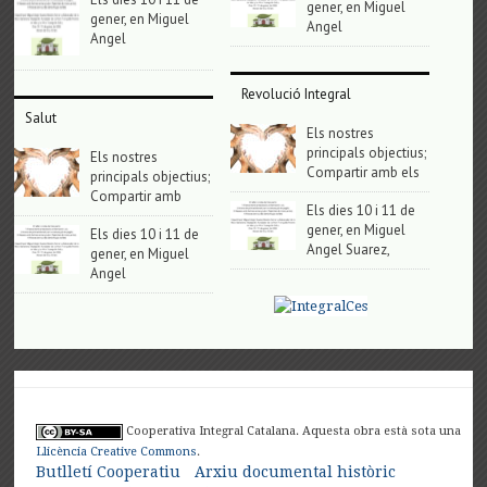
gener, en Miguel
gener, en Miguel
Angel
Angel
Revolució Integral
Salut
Els nostres
principals objectius;
Els nostres
Compartir amb els
principals objectius;
Compartir amb
Els dies 10 i 11 de
gener, en Miguel
Els dies 10 i 11 de
Angel Suarez,
gener, en Miguel
Angel
Cooperativa Integral Catalana. Aquesta obra està sota una
Llicència Creative Commons
.
Butlletí Cooperatiu
Arxiu documental històric