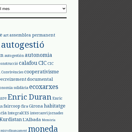
e
assemblea permanent
art
autogestió
l
autonomia
ón
autogestión
calafou
CIC
CIC
construcció
l
cooperativisme
Convivències
documental
Decreixement
ecoxarxes
onomia solidària
Enric Duran
iure
Enric
habitatge
faircoop
Girona
in
fira
cia
IntegralCES
intercanvi
jornades
Kurdistan
L'Albada
Memòria
moneda
microfinançament