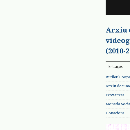
Arxiu
videog
(2010-2
Enllaços
Butlletí Coop
Arxiu documen
Ecoxarxes
Moneda Social
Donacions