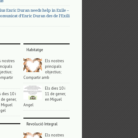
us
ius Enric Duran needs help in Exile –
omunicat d’Enric Duran des de l’Exili
Habitatge
s nostres
Els nostres
incipals
principals
jectius;
objectius;
mpartir
Compartir amb
Els dies 10 i
s dies 10 i
11 de gener,
 de gener,
en Miguel
 Miguel
Angel
gel
Revolució Integral
Els nostres