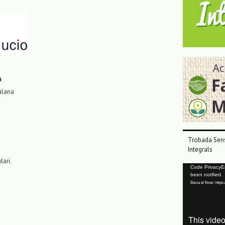
a
alana
Trobada Sens
Integrals
tari.
Reproductor
Code PrivacyErr
been notified.
de
Baixa el fitxer: ht
vídeo