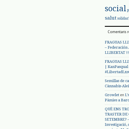
social
salut
solidar
Comentaris r
FRAGUAS LLI
– Federación
LLIBERTAT !!
FRAGUAS LLI
| KanPasqual
#LibertadLx
Semillas de c
Cànnabis-Ale
en
Growlet
L’
Pàmies a Bar
QUÈ ENS TRO
TRASTER DE 
SETEMBRE? – 
Investigació,