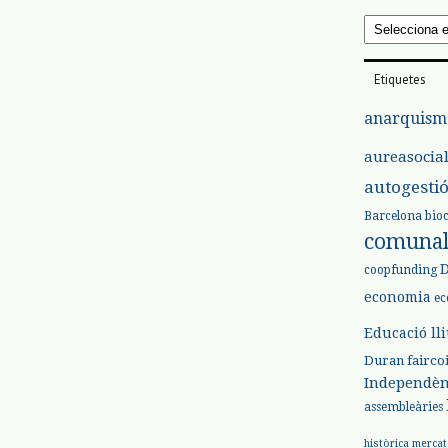
Arxius
Etiquetes
anarquism
aureasocia
autogesti
Barcelona
bio
comuna
coopfunding
economia
ec
Educació ll
Duran
fairco
Independèn
assembleàries
històrica
mercat