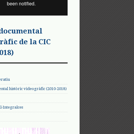
 documental
ràfic de la CIC
018)
eratiu
tal històric videogràfic (2010-2018)
-Integralces