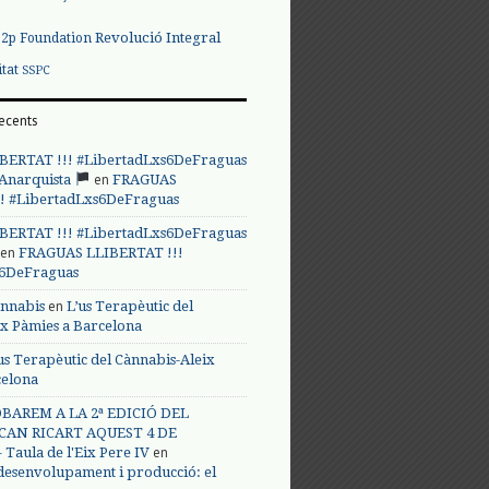
Revolució Integral
p2p Foundation
itat
SSPC
ecents
BERTAT !!! #LibertadLxs6DeFraguas
en
 Anarquista
FRAGUAS
! #LibertadLxs6DeFraguas
BERTAT !!! #LibertadLxs6DeFraguas
en
FRAGUAS LLIBERTAT !!!
s6DeFraguas
en
annabis
L’us Terapèutic del
ix Pàmies a Barcelona
us Terapèutic del Cànnabis-Aleix
celona
BAREM A LA 2ª EDICIÓ DEL
CAN RICART AQUEST 4 DE
en
Taula de l'Eix Pere IV
 desenvolupament i producció: el