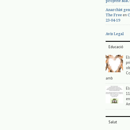
projecte MaC
Anarchist gen
en
The Free
C
23-04-19
Avis Legal
Educació
El
pr
ob
Co
amb
El
11
en
An
Salut