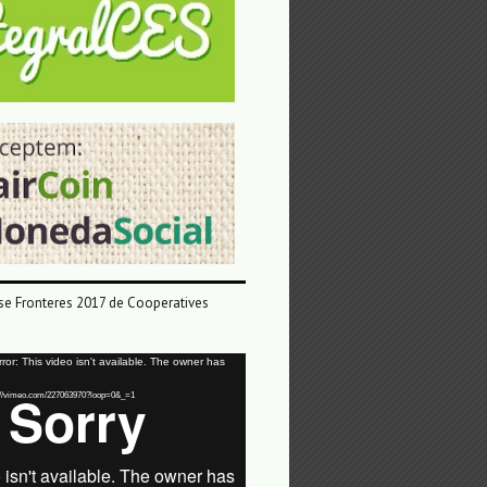
e Fronteres 2017 de Cooperatives
or: This video isn't available. The owner has
tps://vimeo.com/227063970?loop=0&_=1