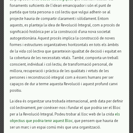
fonaments suficients de l’ideari emancipador i són el punt de
partida que tota persona o col·lectiu que vulgui adherir-se al
projecte hauria de compartir clarament i sòlidament. Entorn
aquests, es planteja la idea de Revolució Integral, com a procés de
significació històrica per a la construcció d’una nova societat
autogestionària. Aquest procés implica la construcció de noves
formes i estructures organitzatives horitzontals en tots els àmbits
de la vida col·lectiva que garanteixin igualtat de decisió i equitat en
la cobertura de les necessitats vitals. També, comporta un treball
conscient, individual i col·lectiu, de transformació personal, de
millora, recuperació i pràctica de les qualitats i virtuts de les
persones i reconstrucció integral com a éssers humans per ser
capaços de dur a terme aquesta Revolució i aquest profund canvi
positiu.
La idea és organitzar una trobada internacional, amb data per definir
col·lectivament, per conèixer-nos i fundar el que podria ser el Bloc
per a la Revolució Integral. Podeu trobar al lloc web de la crida
els
objectius que podria tenir aquest Bloc
, que pensem que hauria de
ser un marc i un espai comú més que una organització.