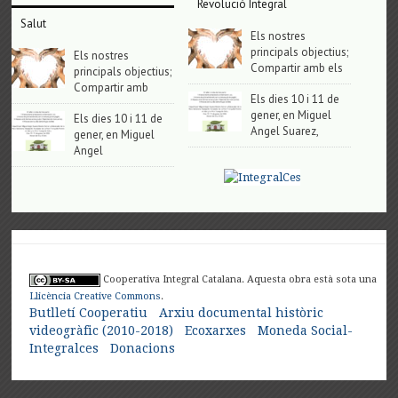
Revolució Integral
Salut
Els nostres
principals objectius;
Els nostres
Compartir amb els
principals objectius;
Compartir amb
Els dies 10 i 11 de
gener, en Miguel
Els dies 10 i 11 de
Angel Suarez,
gener, en Miguel
Angel
Cooperativa Integral Catalana. Aquesta obra està sota una
Llicència Creative Commons
.
Butlletí Cooperatiu
Arxiu documental històric
videogràfic (2010-2018)
Ecoxarxes
Moneda Social-
Integralces
Donacions