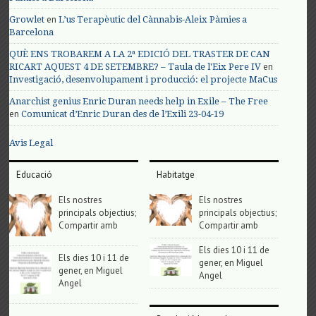
en
Growlet
L’us Terapèutic del Cànnabis-Aleix Pàmies a
Barcelona
QUÈ ENS TROBAREM A LA 2ª EDICIÓ DEL TRASTER DE CAN
en
RICART AQUEST 4 DE SETEMBRE? – Taula de l'Eix Pere IV
Investigació, desenvolupament i producció: el projecte MaCus
Anarchist genius Enric Duran needs help in Exile – The Free
en
Comunicat d’Enric Duran des de l’Exili 23-04-19
Avis Legal
Educació
Habitatge
Els nostres
Els nostres
principals objectius;
principals objectius;
Compartir amb
Compartir amb
Els dies 10 i 11 de
Els dies 10 i 11 de
gener, en Miguel
gener, en Miguel
Angel
Angel