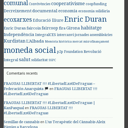
comunal
cooperativisme
Convivències
coopfunding
documental
Decreixement
economia
economia solidària
Enric Duran
ecoxarxes
Educació lliure
habitatge
faircoop
Girona
Enric Duran
faircoin
fira
Independència
IntegralCES
intercanvi
jornades assembleàries
Kurdistan
L'Albada
Memòria històrica
mercat
microfinançament
moneda social
Revolució
p2p Foundation
salut
Integral
solidaritat
SSPC
Comentaris recents
FRAGUAS LLIBERTAT !!! #LibertadLxs6DeFraguas –
en
Federación Anarquista
FRAGUAS LLIBERTAT !!!
#LibertadLxs6DeFraguas
FRAGUAS LLIBERTAT !!! #LibertadLxs6DeFraguas |
en
KanPasqual
FRAGUAS LLIBERTAT !!!
#LibertadLxs6DeFraguas
en
Semillas de cannabis
L’us Terapèutic del Cànnabis-Aleix
Pàmies a Barcelona