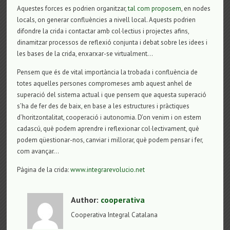
Aquestes forces es podrien organitzar,
tal com proposem
, en nodes
locals, on generar confluències a nivell local. Aquests podrien
difondre la crida i contactar amb col·lectius i projectes afins,
dinamitzar processos de reflexió conjunta i debat sobre les idees i
les bases de la crida, enxarxar-se virtualment…
Pensem que és de vital importància la trobada i confluència de
totes aquelles persones compromeses amb aquest anhel de
superació del sistema actual i que pensem que aquesta superació
s’ha de fer des de baix, en base a les estructures i pràctiques
d’horitzontalitat, cooperació i autonomia. D’on venim i on estem
cadascú, què podem aprendre i reflexionar col·lectivament, què
podem qüestionar-nos, canviar i millorar, què podem pensar i fer,
com avançar…
Página de la crida:
www.integrarevolucio.net
Author:
cooperativa
Cooperativa Integral Catalana