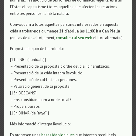
humana…, i l’abolició de les formes de dominació vigents, és a dir,
l’Estat, el capitalisme i totes aquelles que afecten les relacions
entre les persones i amb la natura.
Convoquem a totes aquelles persones interessades en aquesta
crida a trobar-nos diumenge
21 d’abril a les 11:00 h a Can Piella
(en cas de desallotjament,
consulteu al seu web
el lloc alternatiu).
Proposta de guió de la trobada:
[11h INICI (puntuals)]
– Presentació de la proposta d’ordre del dia i dinamització.
– Presentació de la crida Integra Revolucio.
– Presentació de col·lectius i persones.
– Valoració general de la proposta.
[13h DESCANS]
– Ens constituïm com a node local?
– Propers passos
[15h DINAR (de “
traje
”)]
Més informació d’Integra Revolucio:
Es proposen unes
bases ideològiques
que intenten recollir els