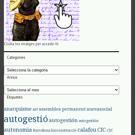
Clicka les imatges per accedir-hi
Categories
Categories
Arxius
Arxius
Etiquetes
anarquisme
aureasocial
assemblea permanent
art
autogestió
autogestión
autogestión
autonomia
calafou
CIC
CIC
Barcelona
bioconstrucció