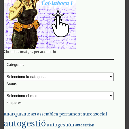
Clicka les imatges per accedir-hi
Categories
Categories
Arxius
Arxius
Etiquetes
anarquisme
aureasocial
assemblea permanent
art
autogestió
autogestión
autogestión