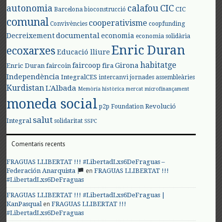
autonomia
calafou
CIC
CIC
Barcelona
bioconstrucció
comunal
cooperativisme
Convivències
coopfunding
documental
Decreixement
economia
economia solidària
Enric Duran
ecoxarxes
Educació lliure
habitatge
faircoop
Girona
Enric Duran
faircoin
fira
Independència
IntegralCES
intercanvi
jornades assembleàries
Kurdistan
L'Albada
Memòria històrica
mercat
microfinançament
moneda social
Revolució
p2p Foundation
salut
Integral
solidaritat
SSPC
Comentaris recents
FRAGUAS LLIBERTAT !!! #LibertadLxs6DeFraguas –
en
Federación Anarquista
FRAGUAS LLIBERTAT !!!
#LibertadLxs6DeFraguas
FRAGUAS LLIBERTAT !!! #LibertadLxs6DeFraguas |
en
KanPasqual
FRAGUAS LLIBERTAT !!!
#LibertadLxs6DeFraguas