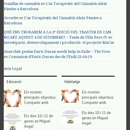
en
Semillas de cannabis
L’us Terapèutic del Cànnabis-Aleix
Pàmies a Barcelona
en
Growlet
L’us Terapèutic del Cànnabis-Aleix Pàmies a
Barcelona
QUÈ ENS TROBAREM A LA 2ª EDICIÓ DEL TRASTER DE CAN
en
RICART AQUEST 4 DE SETEMBRE? – Taula de l'Eix Pere IV
Investigació, desenvolupament i producció: el projecte MaCus
Anarchist genius Enric Duran needs help in Exile – The Free
en
Comunicat d’Enric Duran des de l’Exili 23-04-19
Avis Legal
Educació
Habitatge
Els nostres
Els nostres
principals objectius;
principals objectius;
Compartir amb
Compartir amb
Els dies 10 i 11 de
Els dies 10 i 11 de
gener, en Miguel
gener, en Miguel
Angel
Angel