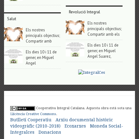
Revolució Integral
Salut
Els nostres
principals objectius;
Els nostres
Compartir amb els
principals objectius;
Compartir amb
Els dies 10 i 11 de
gener, en Miguel
Els dies 10 i 11 de
Angel Suarez,
gener, en Miguel
Angel
Cooperativa Integral Catalana. Aquesta obra està sota una
Llicència Creative Commons
.
Butlletí Cooperatiu
Arxiu documental històric
videogràfic (2010-2018)
Ecoxarxes
Moneda Social-
Integralces
Donacions