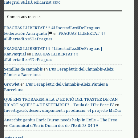
salut
Integral
solidaritat
SSPC
Comentaris recents
FRAGUAS LLIBERTAT !!! #LibertadLxs6DeFraguas –
en
Federación Anarquista
FRAGUAS LLIBERTAT !!!
#LibertadLxs6DeFraguas
FRAGUAS LLIBERTAT !!! #LibertadLxs6DeFraguas |
en
KanPasqual
FRAGUAS LLIBERTAT !!!
#LibertadLxs6DeFraguas
en
Semillas de cannabis
L’us Terapèutic del Cànnabis-Aleix
Pàmies a Barcelona
en
Growlet
L’us Terapèutic del Cànnabis-Aleix Pàmies a
Barcelona
QUÈ ENS TROBAREM A LA 2ª EDICIÓ DEL TRASTER DE CAN
en
RICART AQUEST 4 DE SETEMBRE? – Taula de l'Eix Pere IV
Investigació, desenvolupament i producció: el projecte MaCus
Anarchist genius Enric Duran needs help in Exile – The Free
en
Comunicat d’Enric Duran des de l’Exili 23-04-19