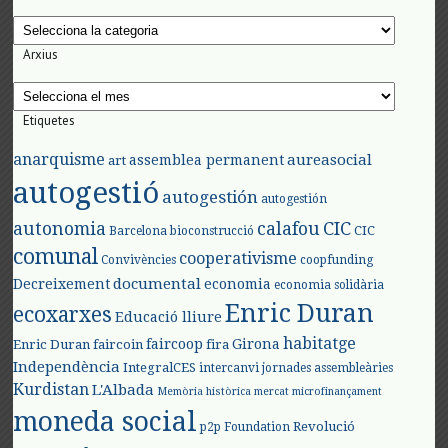
Categories
Arxius
Arxius
Etiquetes
anarquisme
aureasocial
assemblea permanent
art
autogestió
autogestión
autogestión
autonomia
calafou
CIC
CIC
Barcelona
bioconstrucció
comunal
cooperativisme
Convivències
coopfunding
documental
Decreixement
economia
economia solidària
Enric Duran
ecoxarxes
Educació lliure
habitatge
faircoop
Girona
Enric Duran
faircoin
fira
Independència
IntegralCES
intercanvi
jornades assembleàries
Kurdistan
L'Albada
Memòria històrica
mercat
microfinançament
moneda social
Revolució
p2p Foundation