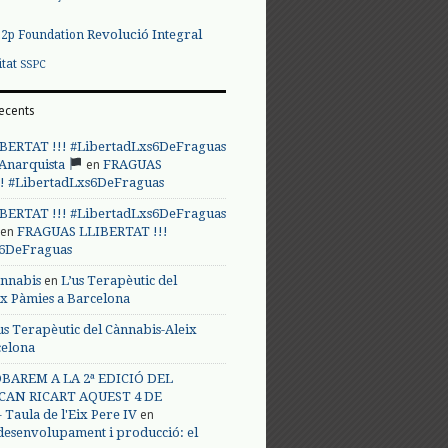
Revolució Integral
p2p Foundation
itat
SSPC
ecents
BERTAT !!! #LibertadLxs6DeFraguas
en
 Anarquista
FRAGUAS
! #LibertadLxs6DeFraguas
BERTAT !!! #LibertadLxs6DeFraguas
en
FRAGUAS LLIBERTAT !!!
s6DeFraguas
en
annabis
L’us Terapèutic del
ix Pàmies a Barcelona
us Terapèutic del Cànnabis-Aleix
celona
BAREM A LA 2ª EDICIÓ DEL
CAN RICART AQUEST 4 DE
en
Taula de l'Eix Pere IV
 desenvolupament i producció: el