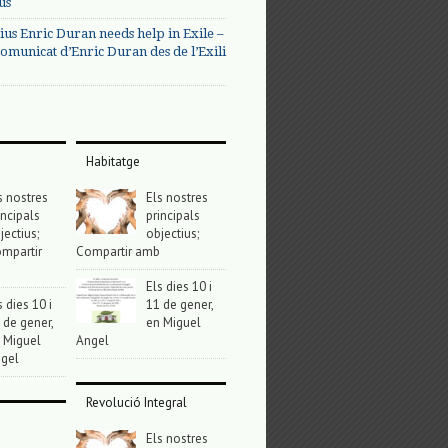
us
ius Enric Duran needs help in Exile –
omunicat d’Enric Duran des de l’Exili
Habitatge
s nostres
Els nostres
incipals
principals
jectius;
objectius;
mpartir
Compartir amb
Els dies 10 i
s dies 10 i
11 de gener,
 de gener,
en Miguel
 Miguel
Angel
gel
Revolució Integral
Els nostres