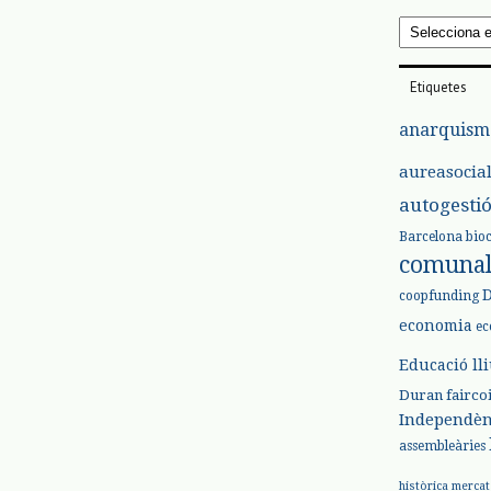
Arxius
Etiquetes
anarquism
aureasocia
autogesti
Barcelona
bio
comuna
coopfunding
economia
ec
Educació ll
Duran
fairco
Independèn
assembleàries
històrica
mercat