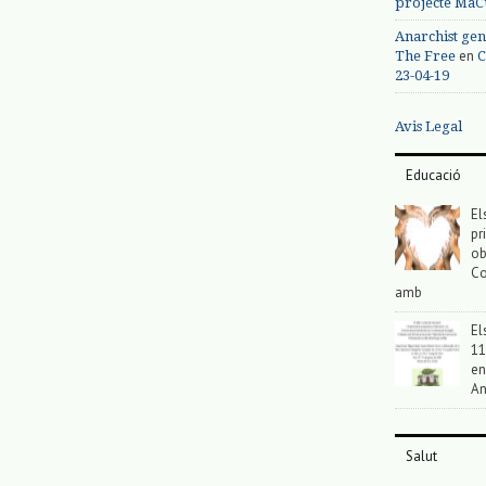
projecte MaC
Anarchist gen
en
The Free
C
23-04-19
Avis Legal
Educació
El
pr
ob
Co
amb
El
11
en
An
Salut