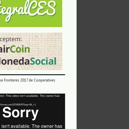
e Fronteres 2017 de Cooperatives
or: This video isn't available. The owner has
tps://vimeo.com/227063970?loop=0&_=1