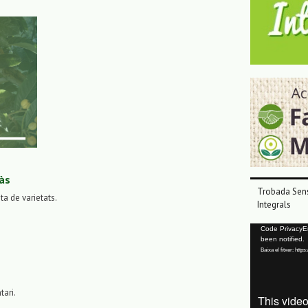
às
Trobada Sens
sta de varietats.
Integrals
Reproductor
Code PrivacyErr
been notified.
de
Baixa el fitxer: ht
vídeo
tari.