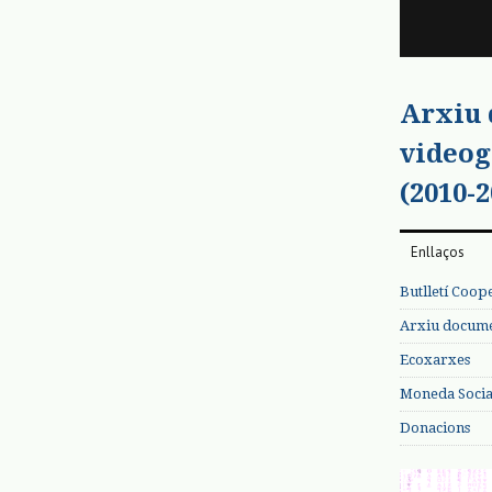
Arxiu
videog
(2010-2
Enllaços
Butlletí Coop
Arxiu documen
Ecoxarxes
Moneda Social
Donacions