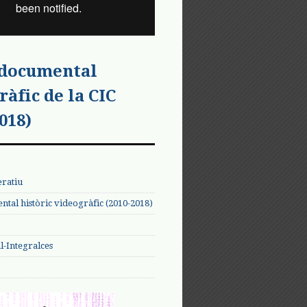
 documental
ràfic de la CIC
018)
eratiu
tal històric videogràfic (2010-2018)
-Integralces