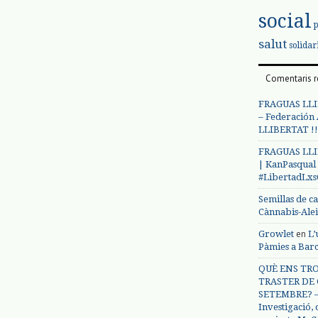
social
salut
solidar
Comentaris r
FRAGUAS LLI
– Federación
LLIBERTAT !!
FRAGUAS LLI
| KanPasqual
#LibertadLx
Semillas de c
Cànnabis-Ale
en
Growlet
L’
Pàmies a Bar
QUÈ ENS TRO
TRASTER DE 
SETEMBRE? – 
Investigació,