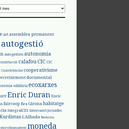
e
assemblea permanent
art
autogestió
l
autonomia
ón
autogestión
calafou
CIC
CIC
construcció
l
cooperativisme
Convivències
documental
Decreixement
ecoxarxes
onomia solidària
Enric Duran
iure
Enric
habitatge
faircoop
Girona
in
fira
cia
IntegralCES
intercanvi
jornades
Kurdistan
L'Albada
Memòria
moneda
microfinançament