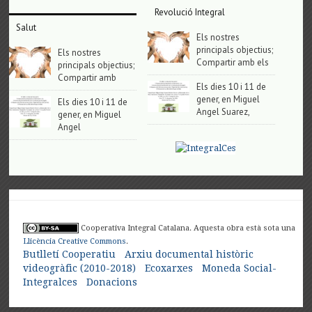
Revolució Integral
Salut
Els nostres
principals objectius;
Els nostres
Compartir amb els
principals objectius;
Compartir amb
Els dies 10 i 11 de
gener, en Miguel
Els dies 10 i 11 de
Angel Suarez,
gener, en Miguel
Angel
Cooperativa Integral Catalana. Aquesta obra està sota una
Llicència Creative Commons
.
Butlletí Cooperatiu
Arxiu documental històric
videogràfic (2010-2018)
Ecoxarxes
Moneda Social-
Integralces
Donacions