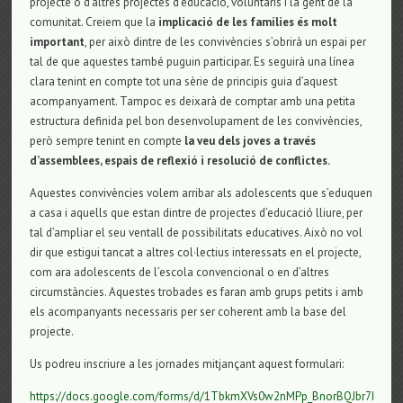
projecte o d’altres projectes d’educació, voluntaris i la gent de la
comunitat. Creiem que la
implicació de les famílies és molt
important
, per això dintre de les convivències s’obrirà un espai per
tal de que aquestes també puguin participar. Es seguirà una línea
clara tenint en compte tot una sèrie de principis guia d’aquest
acompanyament. Tampoc es deixarà de comptar amb una petita
estructura definida pel bon desenvolupament de les convivències,
però sempre tenint en compte
la veu dels joves a través
d’assemblees, espais de reflexió i resolució de conflictes.
Aquestes convivències volem arribar als adolescents que s’eduquen
a casa i aquells que estan dintre de projectes d’educació lliure, per
tal d’ampliar el seu ventall de possibilitats educatives. Això no vol
dir que estigui tancat a altres col·lectius interessats en el projecte,
com ara adolescents de l’escola convencional o en d’altres
circumstàncies. Aquestes trobades es faran amb grups petits i amb
els acompanyants necessaris per ser coherent amb la base del
projecte.
Us podreu inscriure a les jornades mitjançant aquest formulari:
https://docs.google.com/forms/d/1TbkmXVs0w2nMPp_BnorBQJbr7P4T06