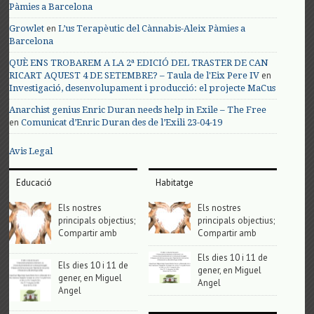
Pàmies a Barcelona
en
Growlet
L’us Terapèutic del Cànnabis-Aleix Pàmies a
Barcelona
QUÈ ENS TROBAREM A LA 2ª EDICIÓ DEL TRASTER DE CAN
en
RICART AQUEST 4 DE SETEMBRE? – Taula de l'Eix Pere IV
Investigació, desenvolupament i producció: el projecte MaCus
Anarchist genius Enric Duran needs help in Exile – The Free
en
Comunicat d’Enric Duran des de l’Exili 23-04-19
Avis Legal
Educació
Habitatge
Els nostres
Els nostres
principals objectius;
principals objectius;
Compartir amb
Compartir amb
Els dies 10 i 11 de
Els dies 10 i 11 de
gener, en Miguel
gener, en Miguel
Angel
Angel