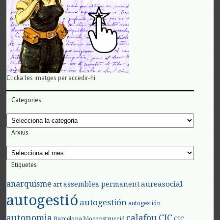
Clicka les imatges per accedir-hi
Categories
Categories
Arxius
Arxius
Etiquetes
anarquisme
aureasocial
assemblea permanent
art
autogestió
autogestión
autogestión
autonomia
calafou
CIC
CIC
Barcelona
bioconstrucció