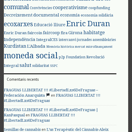
comunal
cooperativisme
Convivències
coopfunding
documental
Decreixement
economia
economia solidària
Enric Duran
ecoxarxes
Educació lliure
habitatge
faircoop
Girona
Enric Duran
faircoin
fira
Independència
IntegralCES
intercanvi
jornades assembleàries
Kurdistan
L'Albada
Memòria històrica
mercat
microfinançament
moneda social
Revolució
p2p Foundation
salut
Integral
solidaritat
SSPC
Comentaris recents
FRAGUAS LLIBERTAT !!! #LibertadLxs6DeFraguas –
en
Federación Anarquista
FRAGUAS LLIBERTAT !!!
#LibertadLxs6DeFraguas
FRAGUAS LLIBERTAT !!! #LibertadLxs6DeFraguas |
en
KanPasqual
FRAGUAS LLIBERTAT !!!
#LibertadLxs6DeFraguas
en
Semillas de cannabis
L’us Terapèutic del Cànnabis-Aleix