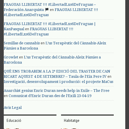
FRAGUAS LLIBERTAT !!! #LibertadLxs6DeFraguas –
en
Federación Anarquista
FRAGUAS LLIBERTAT !!!
#LibertadLxs6DeFraguas
FRAGUAS LLIBERTAT !!! #LibertadLxs6DeFraguas |
en
KanPasqual
FRAGUAS LLIBERTAT !!!
#LibertadLxs6DeFraguas
en
Semillas de cannabis
L’us Terapèutic del Cànnabis-Aleix
Pàmies a Barcelona
en
Growlet
L’us Terapèutic del Cànnabis-Aleix Pàmies a
Barcelona
QUÈ ENS TROBAREM A LA 2ª EDICIÓ DEL TRASTER DE CAN
en
RICART AQUEST 4 DE SETEMBRE? – Taula de l'Eix Pere IV
Investigació, desenvolupament i producció: el projecte MaCus
Anarchist genius Enric Duran needs help in Exile – The Free
en
Comunicat d’Enric Duran des de l’Exili 23-04-19
Avis Legal
Educació
Habitatge