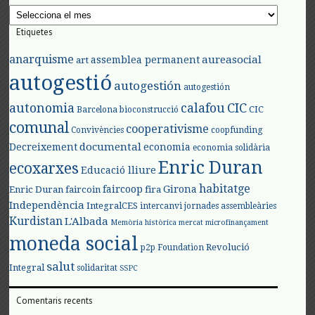
Arxius
Etiquetes
anarquisme
aureasocial
assemblea permanent
art
autogestió
autogestión
autogestión
autonomia
calafou
CIC
CIC
Barcelona
bioconstrucció
comunal
cooperativisme
Convivències
coopfunding
documental
Decreixement
economia
economia solidària
Enric Duran
ecoxarxes
Educació lliure
habitatge
faircoop
Girona
Enric Duran
faircoin
fira
Independència
IntegralCES
intercanvi
jornades assembleàries
Kurdistan
L'Albada
Memòria històrica
mercat
microfinançament
moneda social
Revolució
p2p Foundation
salut
Integral
solidaritat
SSPC
Comentaris recents