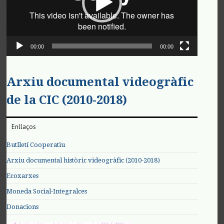
00:00
00:00
Arxiu documental videogràfic
de la CIC (2010-2018)
Enllaços
Butlletí Cooperatiu
Arxiu documental històric videogràfic (2010-2018)
Ecoxarxes
Moneda Social-Integralces
Donacions