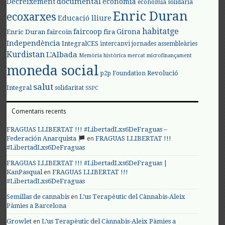
documental
Decreixement
economia
economia solidària
Enric Duran
ecoxarxes
Educació lliure
habitatge
faircoop
Girona
Enric Duran
faircoin
fira
Independència
IntegralCES
intercanvi
jornades assembleàries
Kurdistan
L'Albada
Memòria històrica
mercat
microfinançament
moneda social
Revolució
p2p Foundation
salut
Integral
solidaritat
SSPC
Comentaris recents
FRAGUAS LLIBERTAT !!! #LibertadLxs6DeFraguas –
en
Federación Anarquista
FRAGUAS LLIBERTAT !!!
#LibertadLxs6DeFraguas
FRAGUAS LLIBERTAT !!! #LibertadLxs6DeFraguas |
en
KanPasqual
FRAGUAS LLIBERTAT !!!
#LibertadLxs6DeFraguas
en
Semillas de cannabis
L’us Terapèutic del Cànnabis-Aleix
Pàmies a Barcelona
en
Growlet
L’us Terapèutic del Cànnabis-Aleix Pàmies a