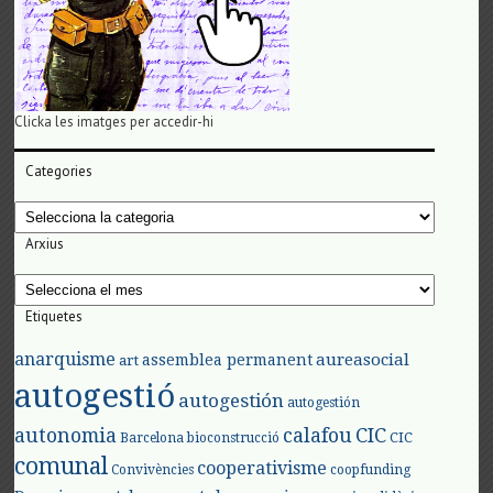
Clicka les imatges per accedir-hi
Categories
Categories
Arxius
Arxius
Etiquetes
anarquisme
aureasocial
assemblea permanent
art
autogestió
autogestión
autogestión
autonomia
calafou
CIC
CIC
Barcelona
bioconstrucció
comunal
cooperativisme
Convivències
coopfunding