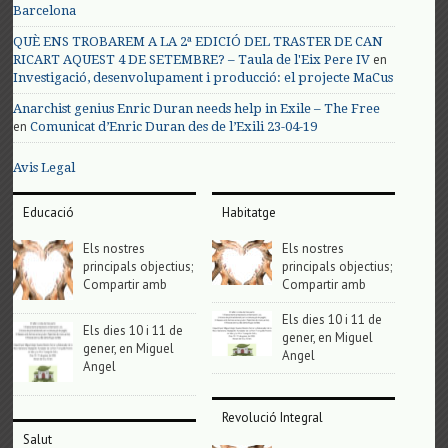
Barcelona
QUÈ ENS TROBAREM A LA 2ª EDICIÓ DEL TRASTER DE CAN
en
RICART AQUEST 4 DE SETEMBRE? – Taula de l'Eix Pere IV
Investigació, desenvolupament i producció: el projecte MaCus
Anarchist genius Enric Duran needs help in Exile – The Free
en
Comunicat d’Enric Duran des de l’Exili 23-04-19
Avis Legal
Educació
Habitatge
Els nostres
Els nostres
principals objectius;
principals objectius;
Compartir amb
Compartir amb
Els dies 10 i 11 de
Els dies 10 i 11 de
gener, en Miguel
gener, en Miguel
Angel
Angel
Revolució Integral
Salut