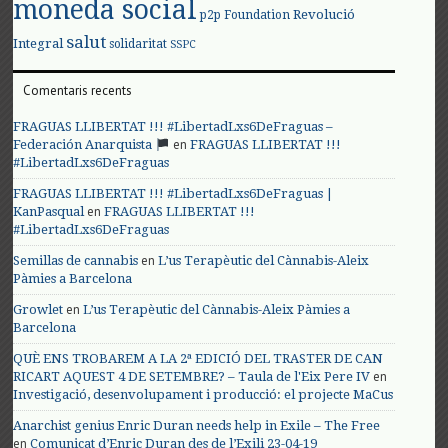
moneda social
Revolució
p2p Foundation
salut
Integral
solidaritat
SSPC
Comentaris recents
FRAGUAS LLIBERTAT !!! #LibertadLxs6DeFraguas –
en
Federación Anarquista
FRAGUAS LLIBERTAT !!!
#LibertadLxs6DeFraguas
FRAGUAS LLIBERTAT !!! #LibertadLxs6DeFraguas |
en
KanPasqual
FRAGUAS LLIBERTAT !!!
#LibertadLxs6DeFraguas
en
Semillas de cannabis
L’us Terapèutic del Cànnabis-Aleix
Pàmies a Barcelona
en
Growlet
L’us Terapèutic del Cànnabis-Aleix Pàmies a
Barcelona
QUÈ ENS TROBAREM A LA 2ª EDICIÓ DEL TRASTER DE CAN
en
RICART AQUEST 4 DE SETEMBRE? – Taula de l'Eix Pere IV
Investigació, desenvolupament i producció: el projecte MaCus
Anarchist genius Enric Duran needs help in Exile – The Free
en
Comunicat d’Enric Duran des de l’Exili 23-04-19