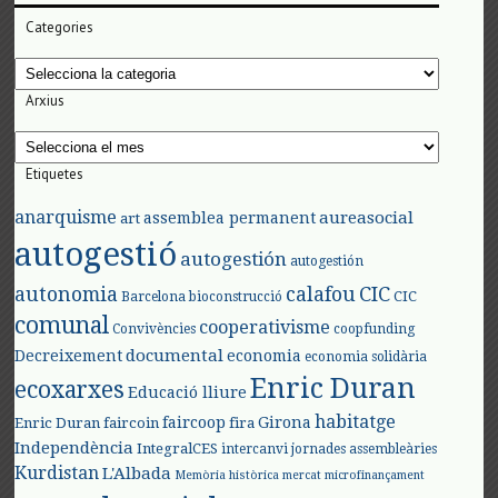
Categories
Categories
Arxius
Arxius
Etiquetes
anarquisme
aureasocial
assemblea permanent
art
autogestió
autogestión
autogestión
autonomia
calafou
CIC
CIC
Barcelona
bioconstrucció
comunal
cooperativisme
Convivències
coopfunding
documental
Decreixement
economia
economia solidària
Enric Duran
ecoxarxes
Educació lliure
habitatge
faircoop
Girona
Enric Duran
faircoin
fira
Independència
IntegralCES
intercanvi
jornades assembleàries
Kurdistan
L'Albada
Memòria històrica
mercat
microfinançament