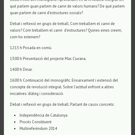
què parlem quan parlem de canvi de valors humans? De què parlem
quan parlem de canvi d’estructures socials?
Debat i reflexió en grups de treball. Com treballem el canvi de
valors? Com treballem el canvi d’estructures? Quines eines creem,
com ho estenem?
12:15 h Posada en comú.
13:00 h Presentació del projecte Mas Ciurana.
14:00 h Dinar.
16:00 h Continuació del monogràfic. Enxarxament i extensió del
concepte de revolució integral. Sobre l’actitud enfront a altres
iniciatives: diàleg i consideració.
Debat i reflexió en grups de treball. Parlant de casos concrets:
Independència de Catalunya
Procés Constituent
Multireferèndum 2014