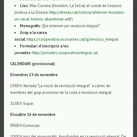
Lloc:
Mas Ciurana (Hostalric, La Selva) al costat de l’estació
(noticia a la Directa:
http://directa.cat/noticia/alliberen-hostalric-
un-casal-historic-abandonat-adif
)
Monogràfic:
Què entenem per revolució integral?
Grup a la xarxa
social:
https://cooperativa.ecoxarxes.cat/g/revoluci_integral
Formulari d’inscripció a les
jornades
:
http://jornades.cooperativaintegral.cat
CALENDARI (provisional)
Divendres 15 de novembre
19:00 h Xerrada “La noció de revolució integral” a càrrec de
membres del grup promotor de la crida a revolució integral.
21:00 h Sopar.
Dissabte 16 de novembre
09:00 h Esmorzar.
10:00 h Inici del monogràfic. Aprofundim en la revolució integral. De