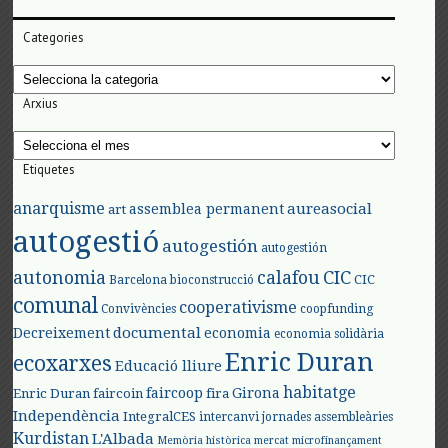
Categories
Categories
Arxius
Arxius
Etiquetes
anarquisme
aureasocial
assemblea permanent
art
autogestió
autogestión
autogestión
autonomia
calafou
CIC
CIC
Barcelona
bioconstrucció
comunal
cooperativisme
Convivències
coopfunding
documental
Decreixement
economia
economia solidària
Enric Duran
ecoxarxes
Educació lliure
habitatge
faircoop
Girona
Enric Duran
faircoin
fira
Independència
IntegralCES
intercanvi
jornades assembleàries
Kurdistan
L'Albada
Memòria històrica
mercat
microfinançament