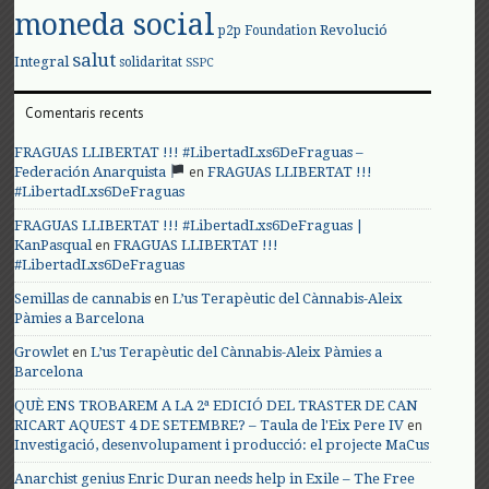
moneda social
Revolució
p2p Foundation
salut
Integral
solidaritat
SSPC
Comentaris recents
FRAGUAS LLIBERTAT !!! #LibertadLxs6DeFraguas –
en
Federación Anarquista
FRAGUAS LLIBERTAT !!!
#LibertadLxs6DeFraguas
FRAGUAS LLIBERTAT !!! #LibertadLxs6DeFraguas |
en
KanPasqual
FRAGUAS LLIBERTAT !!!
#LibertadLxs6DeFraguas
en
Semillas de cannabis
L’us Terapèutic del Cànnabis-Aleix
Pàmies a Barcelona
en
Growlet
L’us Terapèutic del Cànnabis-Aleix Pàmies a
Barcelona
QUÈ ENS TROBAREM A LA 2ª EDICIÓ DEL TRASTER DE CAN
en
RICART AQUEST 4 DE SETEMBRE? – Taula de l'Eix Pere IV
Investigació, desenvolupament i producció: el projecte MaCus
Anarchist genius Enric Duran needs help in Exile – The Free