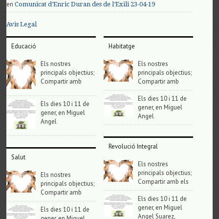
en
Comunicat d’Enric Duran des de l’Exili 23-04-19
Avis Legal
Educació
Habitatge
Els nostres
Els nostres
principals objectius;
principals objectius;
Compartir amb
Compartir amb
Els dies 10 i 11 de
Els dies 10 i 11 de
gener, en Miguel
gener, en Miguel
Angel
Angel
Revolució Integral
Salut
Els nostres
principals objectius;
Els nostres
Compartir amb els
principals objectius;
Compartir amb
Els dies 10 i 11 de
gener, en Miguel
Els dies 10 i 11 de
Angel Suarez,
gener, en Miguel