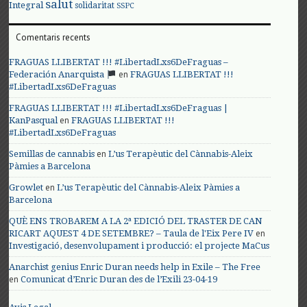
salut
Integral
solidaritat
SSPC
Comentaris recents
FRAGUAS LLIBERTAT !!! #LibertadLxs6DeFraguas –
en
Federación Anarquista
FRAGUAS LLIBERTAT !!!
#LibertadLxs6DeFraguas
FRAGUAS LLIBERTAT !!! #LibertadLxs6DeFraguas |
en
KanPasqual
FRAGUAS LLIBERTAT !!!
#LibertadLxs6DeFraguas
en
Semillas de cannabis
L’us Terapèutic del Cànnabis-Aleix
Pàmies a Barcelona
en
Growlet
L’us Terapèutic del Cànnabis-Aleix Pàmies a
Barcelona
QUÈ ENS TROBAREM A LA 2ª EDICIÓ DEL TRASTER DE CAN
en
RICART AQUEST 4 DE SETEMBRE? – Taula de l'Eix Pere IV
Investigació, desenvolupament i producció: el projecte MaCus
Anarchist genius Enric Duran needs help in Exile – The Free
en
Comunicat d’Enric Duran des de l’Exili 23-04-19