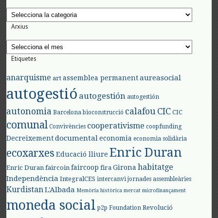
Categories
Arxius
Arxius
Etiquetes
anarquisme
aureasocial
assemblea permanent
art
autogestió
autogestión
autogestión
autonomia
calafou
CIC
CIC
Barcelona
bioconstrucció
comunal
cooperativisme
Convivències
coopfunding
documental
Decreixement
economia
economia solidària
Enric Duran
ecoxarxes
Educació lliure
habitatge
faircoop
Girona
Enric Duran
faircoin
fira
Independència
IntegralCES
intercanvi
jornades assembleàries
Kurdistan
L'Albada
Memòria històrica
mercat
microfinançament
moneda social
Revolució
p2p Foundation