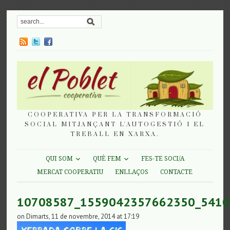
COOPERATIVA PER LA TRANSFORMACIÓ
SOCIAL MITJANÇANT L'AUTOGESTIÓ I EL
TREBALL EN XARXA.
QUI SOM
QUÈ FEM
FES-TE SOCI/A
MERCAT COOPERATIU
ENLLAÇOS
CONTACTE
10708587_1559042357662350_5410
on Dimarts, 11 de novembre, 2014 at 17:19