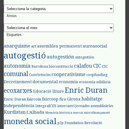
Categories
Arxius
Arxius
Etiquetes
anarquisme
aureasocial
assemblea permanent
art
autogestió
autogestión
autogestión
autonomia
calafou
CIC
CIC
Barcelona
bioconstrucció
comunal
cooperativisme
Convivències
coopfunding
documental
Decreixement
economia
economia solidària
Enric Duran
ecoxarxes
Educació lliure
habitatge
faircoop
Girona
Enric Duran
faircoin
fira
Independència
IntegralCES
intercanvi
jornades assembleàries
Kurdistan
L'Albada
Memòria històrica
mercat
microfinançament
moneda social
Revolució
p2p Foundation