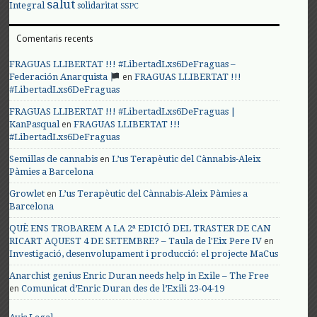
salut
Integral
solidaritat
SSPC
Comentaris recents
FRAGUAS LLIBERTAT !!! #LibertadLxs6DeFraguas –
en
Federación Anarquista
FRAGUAS LLIBERTAT !!!
#LibertadLxs6DeFraguas
FRAGUAS LLIBERTAT !!! #LibertadLxs6DeFraguas |
en
KanPasqual
FRAGUAS LLIBERTAT !!!
#LibertadLxs6DeFraguas
en
Semillas de cannabis
L’us Terapèutic del Cànnabis-Aleix
Pàmies a Barcelona
en
Growlet
L’us Terapèutic del Cànnabis-Aleix Pàmies a
Barcelona
QUÈ ENS TROBAREM A LA 2ª EDICIÓ DEL TRASTER DE CAN
en
RICART AQUEST 4 DE SETEMBRE? – Taula de l'Eix Pere IV
Investigació, desenvolupament i producció: el projecte MaCus
Anarchist genius Enric Duran needs help in Exile – The Free
en
Comunicat d’Enric Duran des de l’Exili 23-04-19