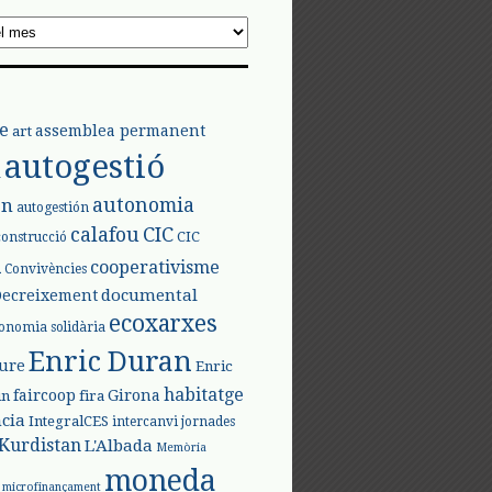
e
assemblea permanent
art
autogestió
l
autonomia
ón
autogestión
calafou
CIC
CIC
construcció
l
cooperativisme
Convivències
documental
Decreixement
ecoxarxes
onomia solidària
Enric Duran
iure
Enric
habitatge
faircoop
Girona
in
fira
cia
IntegralCES
intercanvi
jornades
Kurdistan
L'Albada
Memòria
moneda
microfinançament