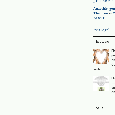
projecte MaC
Anarchist gen
en
The Free
C
23-04-19
Avis Legal
Educació
El
pr
ob
Co
amb
El
11
en
An
Salut