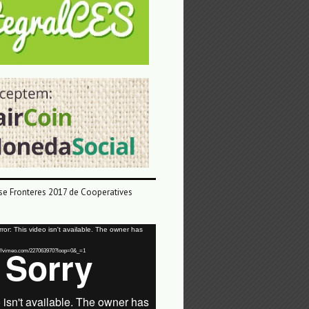
e Fronteres 2017 de Cooperatives
or: This video isn't available. The owner has
tps://vimeo.com/227063970?loop=0&_=1