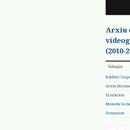
Arxiu
videog
(2010-2
Enllaços
Butlletí Coop
Arxiu documen
Ecoxarxes
Moneda Social
Donacions