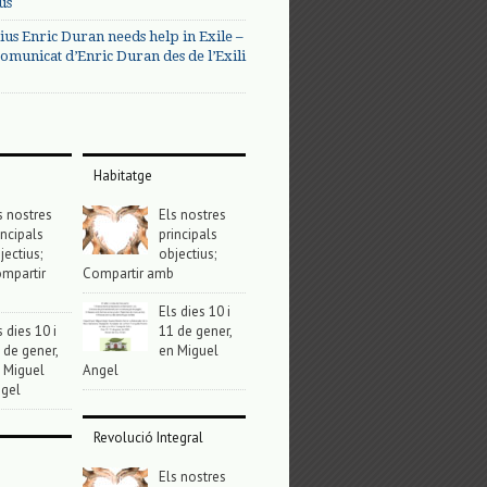
us
ius Enric Duran needs help in Exile –
omunicat d’Enric Duran des de l’Exili
Habitatge
s nostres
Els nostres
incipals
principals
jectius;
objectius;
mpartir
Compartir amb
Els dies 10 i
s dies 10 i
11 de gener,
 de gener,
en Miguel
 Miguel
Angel
gel
Revolució Integral
Els nostres