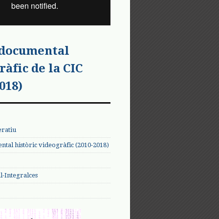
 documental
ràfic de la CIC
018)
eratiu
tal històric videogràfic (2010-2018)
-Integralces