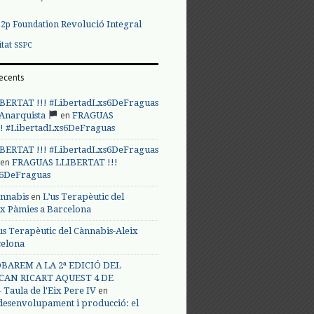
Revolució Integral
p2p Foundation
itat
SSPC
ecents
BERTAT !!! #LibertadLxs6DeFraguas
en
 Anarquista
FRAGUAS
! #LibertadLxs6DeFraguas
BERTAT !!! #LibertadLxs6DeFraguas
en
FRAGUAS LLIBERTAT !!!
s6DeFraguas
en
annabis
L’us Terapèutic del
ix Pàmies a Barcelona
us Terapèutic del Cànnabis-Aleix
celona
BAREM A LA 2ª EDICIÓ DEL
CAN RICART AQUEST 4 DE
en
Taula de l'Eix Pere IV
 desenvolupament i producció: el