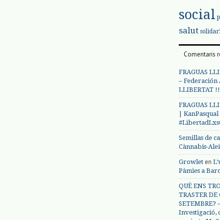
social
salut
solidar
Comentaris r
FRAGUAS LLI
– Federación
LLIBERTAT !!
FRAGUAS LLI
| KanPasqual
#LibertadLx
Semillas de c
Cànnabis-Ale
en
Growlet
L’
Pàmies a Bar
QUÈ ENS TRO
TRASTER DE 
SETEMBRE? – 
Investigació,