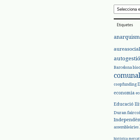
Arxius
Etiquetes
anarquism
aureasocia
autogesti
Barcelona
bio
comuna
coopfunding
economia
ec
Educació ll
Duran
fairco
Independèn
assembleàries
històrica
mercat