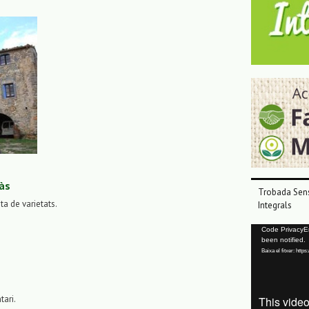
às
Trobada Sens
sta de varietats.
Integrals
Reproductor
Code PrivacyErr
been notified.
de
Baixa el fitxer: ht
vídeo
tari.