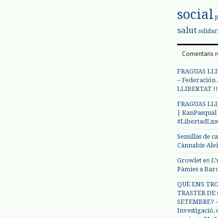
social
salut
solidar
Comentaris r
FRAGUAS LLI
– Federación
LLIBERTAT !!
FRAGUAS LLI
| KanPasqual
#LibertadLx
Semillas de c
Cànnabis-Ale
en
Growlet
L’
Pàmies a Bar
QUÈ ENS TRO
TRASTER DE 
SETEMBRE? – 
Investigació,