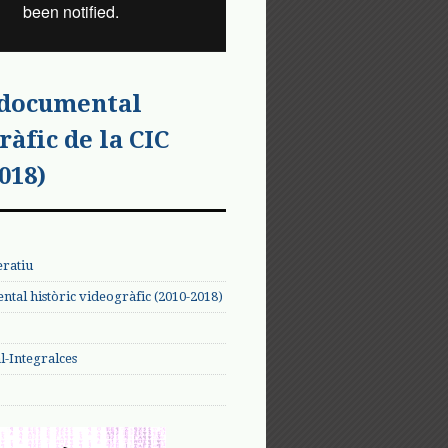
 documental
ràfic de la CIC
018)
eratiu
tal històric videogràfic (2010-2018)
-Integralces