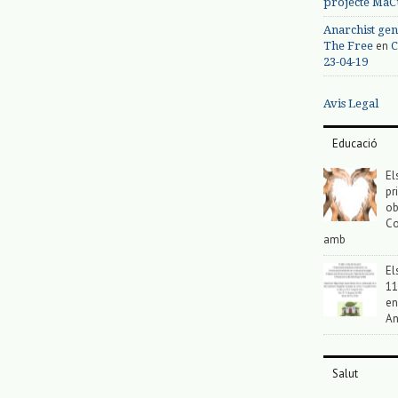
projecte MaC
Anarchist gen
en
The Free
C
23-04-19
Avis Legal
Educació
El
pr
ob
Co
amb
El
11
en
An
Salut