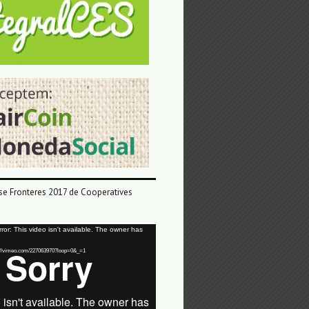
e Fronteres 2017 de Cooperatives
or: This video isn't available. The owner has
tps://vimeo.com/227063970?loop=0&_=1