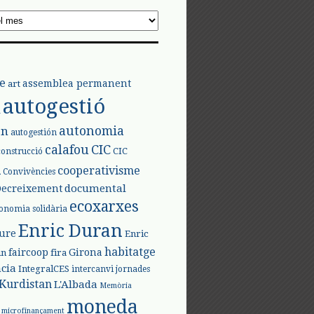
e
assemblea permanent
art
autogestió
l
autonomia
ón
autogestión
calafou
CIC
CIC
construcció
l
cooperativisme
Convivències
documental
Decreixement
ecoxarxes
onomia solidària
Enric Duran
iure
Enric
habitatge
faircoop
Girona
in
fira
cia
IntegralCES
intercanvi
jornades
Kurdistan
L'Albada
Memòria
moneda
microfinançament