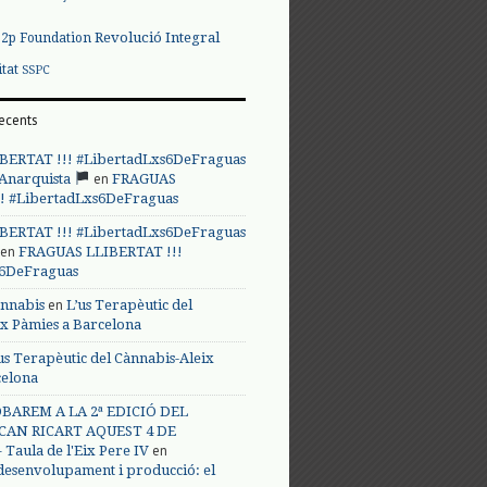
Revolució Integral
p2p Foundation
itat
SSPC
ecents
BERTAT !!! #LibertadLxs6DeFraguas
en
 Anarquista
FRAGUAS
! #LibertadLxs6DeFraguas
BERTAT !!! #LibertadLxs6DeFraguas
en
FRAGUAS LLIBERTAT !!!
s6DeFraguas
en
annabis
L’us Terapèutic del
ix Pàmies a Barcelona
us Terapèutic del Cànnabis-Aleix
celona
BAREM A LA 2ª EDICIÓ DEL
CAN RICART AQUEST 4 DE
en
Taula de l'Eix Pere IV
 desenvolupament i producció: el