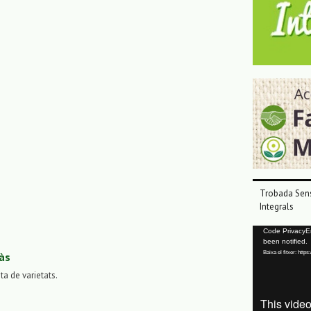
Trobada Sens
Integrals
Reproductor
Code PrivacyErr
been notified.
de
Baixa el fitxer: ht
às
vídeo
sta de varietats.