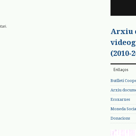
tari.
Arxiu
videog
(2010-2
Enllaços
Butlletí Coop
Arxiu documen
Ecoxarxes
Moneda Social
Donacions