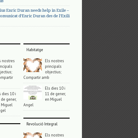
us
ius Enric Duran needs help in Exile –
omunicat d’Enric Duran des de l’Exili
Habitatge
s nostres
Els nostres
incipals
principals
jectius;
objectius;
mpartir
Compartir amb
Els dies 10 i
s dies 10 i
11 de gener,
 de gener,
en Miguel
 Miguel
Angel
gel
Revolució Integral
Els nostres