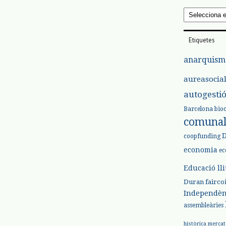
Arxius
Etiquetes
anarquism
aureasocia
autogesti
Barcelona
bio
comuna
coopfunding
economia
ec
Educació ll
Duran
fairco
Independèn
assembleàries
històrica
mercat