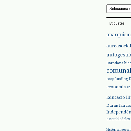
Arxius
Etiquetes
anarquism
aureasocia
autogesti
Barcelona
bio
comuna
coopfunding
economia
ec
Educació ll
Duran
fairco
Independèn
assembleàries
històrica
mercat