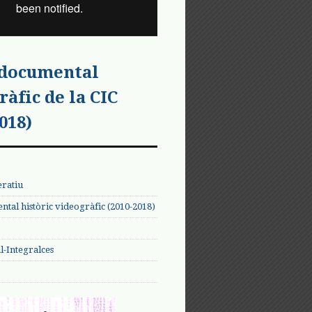
 documental
ràfic de la CIC
018)
eratiu
tal històric videogràfic (2010-2018)
-Integralces