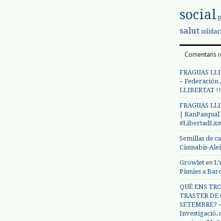
social
salut
solidar
Comentaris r
FRAGUAS LLI
– Federación
LLIBERTAT !!
FRAGUAS LLI
| KanPasqual
#LibertadLx
Semillas de c
Cànnabis-Ale
en
Growlet
L’
Pàmies a Bar
QUÈ ENS TRO
TRASTER DE 
SETEMBRE? – 
Investigació,