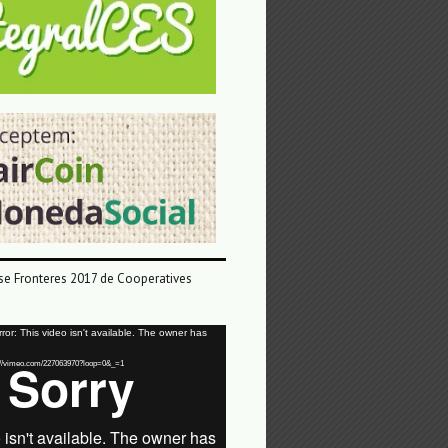
e Fronteres 2017 de Cooperatives
or: This video isn't available. The owner has
tps://vimeo.com/227063970?loop=0&_=1