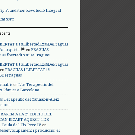
Revolució Integral
p2p Foundation
itat
SSPC
ecents
BERTAT !!! #LibertadLxs6DeFraguas
en
 Anarquista
FRAGUAS
! #LibertadLxs6DeFraguas
BERTAT !!! #LibertadLxs6DeFraguas
en
FRAGUAS LLIBERTAT !!!
s6DeFraguas
en
annabis
L’us Terapèutic del
ix Pàmies a Barcelona
us Terapèutic del Cànnabis-Aleix
celona
BAREM A LA 2ª EDICIÓ DEL
CAN RICART AQUEST 4 DE
en
Taula de l'Eix Pere IV
 desenvolupament i producció: el