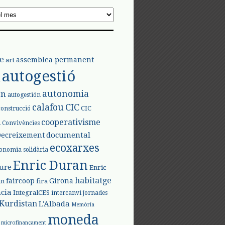
e
assemblea permanent
art
autogestió
l
autonomia
ón
autogestión
calafou
CIC
CIC
construcció
l
cooperativisme
Convivències
documental
Decreixement
ecoxarxes
onomia solidària
Enric Duran
iure
Enric
habitatge
faircoop
Girona
in
fira
cia
IntegralCES
intercanvi
jornades
Kurdistan
L'Albada
Memòria
moneda
microfinançament