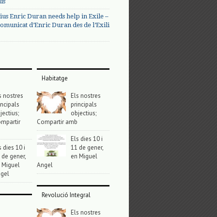
us
ius Enric Duran needs help in Exile –
omunicat d’Enric Duran des de l’Exili
Habitatge
s nostres
Els nostres
incipals
principals
jectius;
objectius;
mpartir
Compartir amb
Els dies 10 i
s dies 10 i
11 de gener,
 de gener,
en Miguel
 Miguel
Angel
gel
Revolució Integral
Els nostres