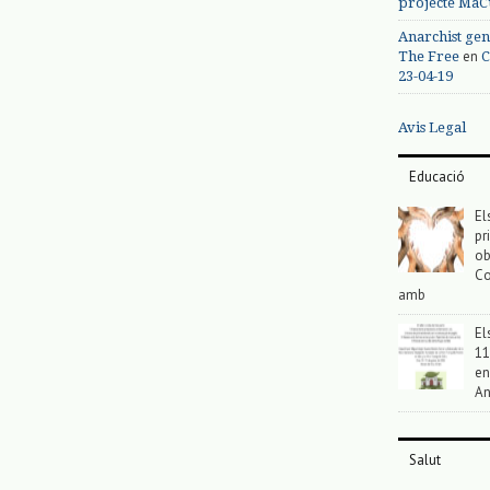
projecte MaC
Anarchist gen
en
The Free
C
23-04-19
Avis Legal
Educació
El
pr
ob
Co
amb
El
11
en
An
Salut