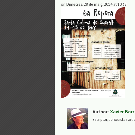
on Dimecres, 28 de maig, 2014 at 10:38
Author:
Xavier Borr
Escriptor, periodista i arti