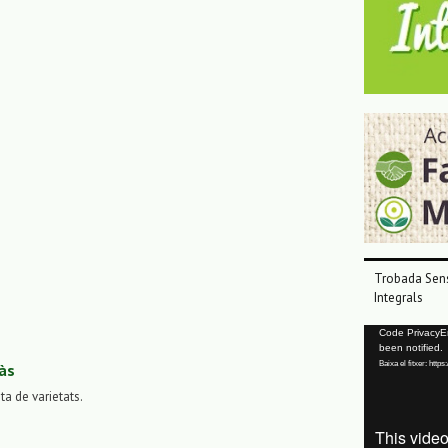
Trobada Sens
Integrals
Reproductor
Code PrivacyErr
been notified.
de
Baixa el fitxer: ht
às
vídeo
sta de varietats.