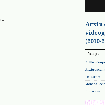
tari.
Arxiu
videog
(2010-2
Enllaços
Butlletí Coop
Arxiu documen
Ecoxarxes
Moneda Social
Donacions