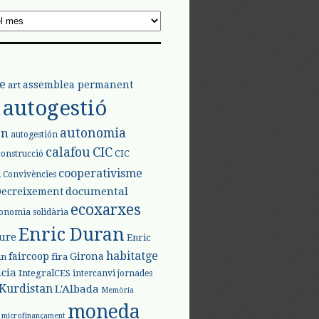
e
assemblea permanent
art
autogestió
l
autonomia
ón
autogestión
calafou
CIC
CIC
construcció
l
cooperativisme
Convivències
documental
Decreixement
ecoxarxes
onomia solidària
Enric Duran
iure
Enric
habitatge
faircoop
Girona
in
fira
cia
IntegralCES
intercanvi
jornades
Kurdistan
L'Albada
Memòria
moneda
microfinançament