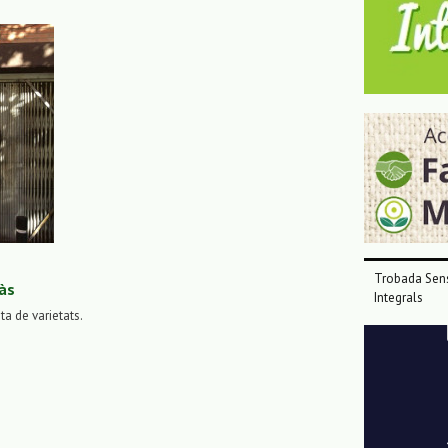
Trobada Sens
às
Integrals
sta de varietats.
Reproductor
de
vídeo