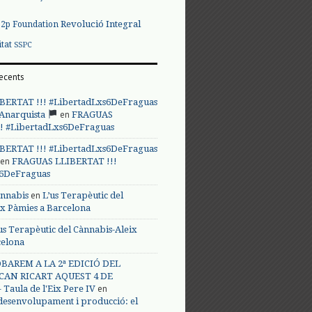
Revolució Integral
p2p Foundation
itat
SSPC
ecents
BERTAT !!! #LibertadLxs6DeFraguas
en
 Anarquista
FRAGUAS
! #LibertadLxs6DeFraguas
BERTAT !!! #LibertadLxs6DeFraguas
en
FRAGUAS LLIBERTAT !!!
s6DeFraguas
en
annabis
L’us Terapèutic del
ix Pàmies a Barcelona
us Terapèutic del Cànnabis-Aleix
celona
BAREM A LA 2ª EDICIÓ DEL
CAN RICART AQUEST 4 DE
en
Taula de l'Eix Pere IV
 desenvolupament i producció: el