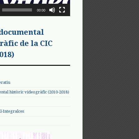
00:00
 documental
ràfic de la CIC
018)
eratiu
tal històric videogràfic (2010-2018)
-Integralces