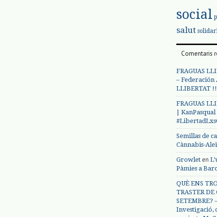
social
salut
solidar
Comentaris r
FRAGUAS LLI
– Federación
LLIBERTAT !!
FRAGUAS LLI
| KanPasqual
#LibertadLx
Semillas de c
Cànnabis-Ale
en
Growlet
L’
Pàmies a Bar
QUÈ ENS TRO
TRASTER DE 
SETEMBRE? – 
Investigació,