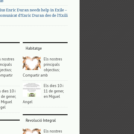
us
ius Enric Duran needs help in Exile –
omunicat d’Enric Duran des de l’Exili
Habitatge
s nostres
Els nostres
incipals
principals
jectius;
objectius;
mpartir
Compartir amb
Els dies 10 i
s dies 10 i
11 de gener,
 de gener,
en Miguel
 Miguel
Angel
gel
Revolució Integral
Els nostres