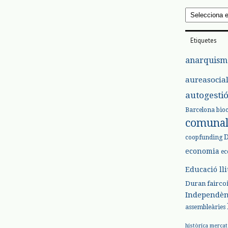
Arxius
Etiquetes
anarquism
aureasocia
autogesti
Barcelona
bio
comuna
coopfunding
economia
ec
Educació ll
Duran
fairco
Independèn
assembleàries
històrica
mercat