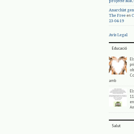
projecte MaC
Anarchist gen
en
The Free
C
23-04-19
Avis Legal
Educació
El
pr
ob
Co
amb
El
11
en
An
Salut