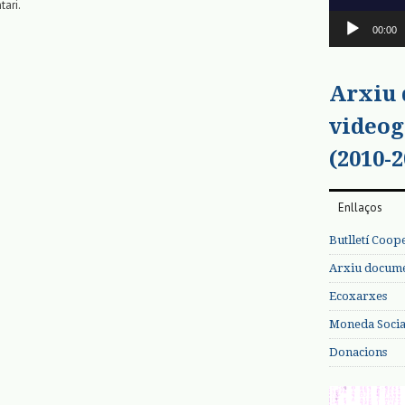
tari.
00:00
Arxiu
videog
(2010-2
Enllaços
Butlletí Coop
Arxiu documen
Ecoxarxes
Moneda Social
Donacions