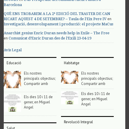
Barcelona
QUÈ ENS TROBAREM A LA 2ª EDICIÓ DEL TRASTER DE CAN
en
RICART AQUEST 4 DE SETEMBRE? – Taula de l'Eix Pere IV
Investigació, desenvolupament i producció: el projecte MaCus
Anarchist genius Enric Duran needs help in Exile – The Free
en
Comunicat d’Enric Duran des de l’Exili 23-04-19
Avis Legal
Educació
Habitatge
Els nostres
Els nostres
principals objectius;
principals objectius;
Compartir amb
Compartir amb
Els dies 10 i 11 de
Els dies 10 i 11 de
gener, en Miguel
gener, en Miguel
Angel
Angel
Revolució Integral
Salut