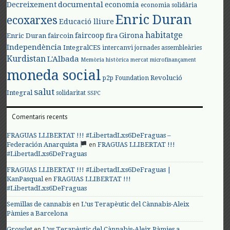
documental
Decreixement
economia
economia solidària
Enric Duran
ecoxarxes
Educació lliure
habitatge
faircoop
Girona
Enric Duran
faircoin
fira
Independència
IntegralCES
intercanvi
jornades assembleàries
Kurdistan
L'Albada
Memòria històrica
mercat
microfinançament
moneda social
Revolució
p2p Foundation
salut
Integral
solidaritat
SSPC
Comentaris recents
FRAGUAS LLIBERTAT !!! #LibertadLxs6DeFraguas –
en
Federación Anarquista
FRAGUAS LLIBERTAT !!!
#LibertadLxs6DeFraguas
FRAGUAS LLIBERTAT !!! #LibertadLxs6DeFraguas |
en
KanPasqual
FRAGUAS LLIBERTAT !!!
#LibertadLxs6DeFraguas
en
Semillas de cannabis
L’us Terapèutic del Cànnabis-Aleix
Pàmies a Barcelona
en
Growlet
L’us Terapèutic del Cànnabis-Aleix Pàmies a