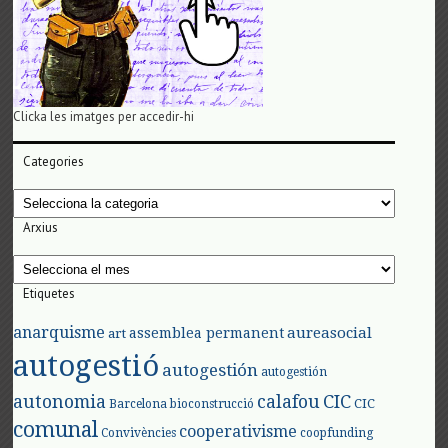
Clicka les imatges per accedir-hi
Categories
Categories
Arxius
Arxius
Etiquetes
anarquisme
aureasocial
assemblea permanent
art
autogestió
autogestión
autogestión
autonomia
calafou
CIC
CIC
Barcelona
bioconstrucció
comunal
cooperativisme
Convivències
coopfunding