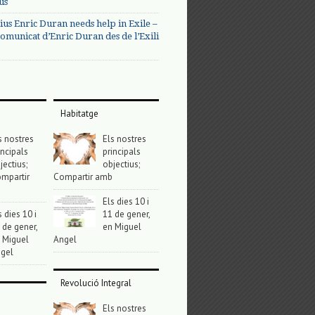
us
ius Enric Duran needs help in Exile –
omunicat d’Enric Duran des de l’Exili
Habitatge
s nostres
Els nostres
incipals
principals
jectius;
objectius;
mpartir
Compartir amb
Els dies 10 i
s dies 10 i
11 de gener,
 de gener,
en Miguel
 Miguel
Angel
gel
Revolució Integral
Els nostres