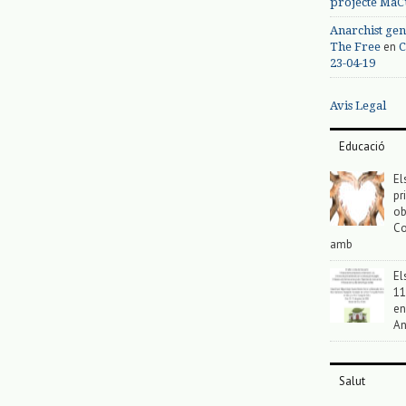
projecte MaC
Anarchist gen
en
The Free
C
23-04-19
Avis Legal
Educació
El
pr
ob
Co
amb
El
11
en
An
Salut