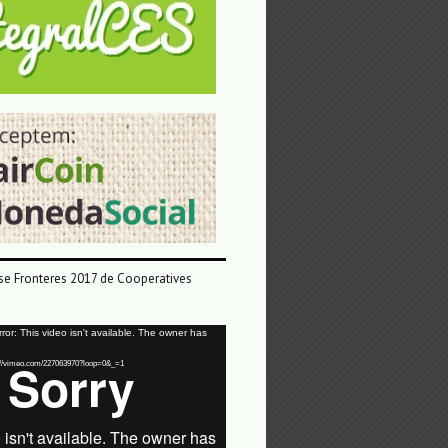
e Fronteres 2017 de Cooperatives
or: This video isn't available. The owner has
tps://vimeo.com/227063970?loop=0&_=1