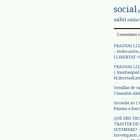
social
salut
solidar
Comentaris r
FRAGUAS LLI
– Federación
LLIBERTAT !!
FRAGUAS LLI
| KanPasqual
#LibertadLx
Semillas de c
Cànnabis-Ale
en
Growlet
L’
Pàmies a Bar
QUÈ ENS TRO
TRASTER DE 
SETEMBRE? – 
Investigació,