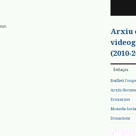
tari.
Arxiu
videog
(2010-2
Enllaços
Butlletí Coop
Arxiu documen
Ecoxarxes
Moneda Social
Donacions