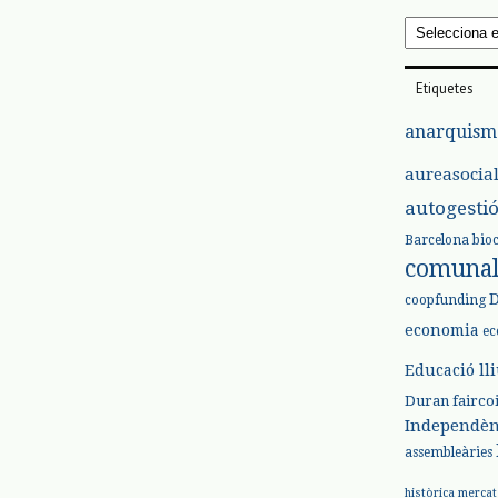
Arxius
Etiquetes
anarquism
aureasocia
autogesti
Barcelona
bio
comuna
coopfunding
economia
ec
Educació ll
Duran
fairco
Independèn
assembleàries
històrica
mercat