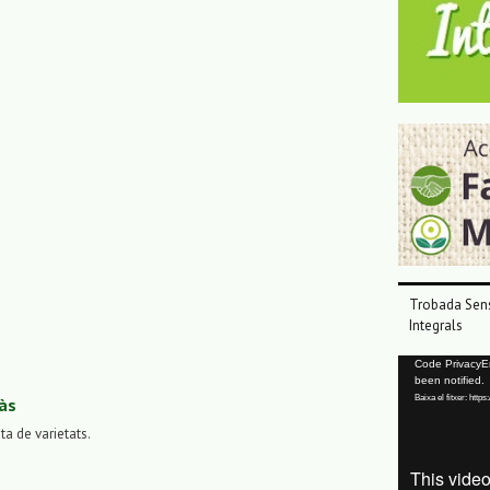
Trobada Sens
Integrals
Reproductor
Code PrivacyErr
been notified.
de
Baixa el fitxer: ht
às
vídeo
sta de varietats.