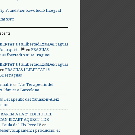
Revolució Integral
p2p Foundation
itat
SSPC
ecents
BERTAT !!! #LibertadLxs6DeFraguas
en
 Anarquista
FRAGUAS
! #LibertadLxs6DeFraguas
BERTAT !!! #LibertadLxs6DeFraguas
en
FRAGUAS LLIBERTAT !!!
s6DeFraguas
en
annabis
L’us Terapèutic del
ix Pàmies a Barcelona
us Terapèutic del Cànnabis-Aleix
celona
BAREM A LA 2ª EDICIÓ DEL
CAN RICART AQUEST 4 DE
en
Taula de l'Eix Pere IV
 desenvolupament i producció: el