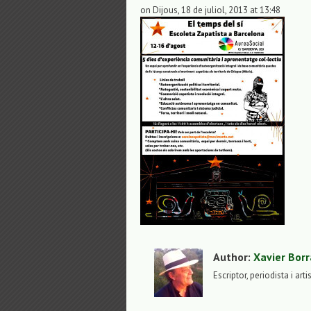
on Dijous, 18 de juliol, 2013 at 13:48
Author:
Xavier Borr
Escriptor, periodista i arti