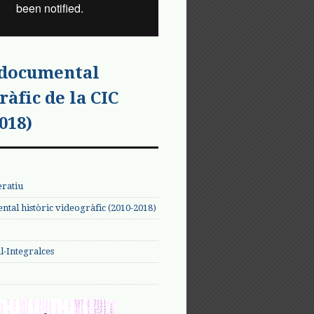
 documental
ràfic de la CIC
018)
eratiu
tal històric videogràfic (2010-2018)
-Integralces