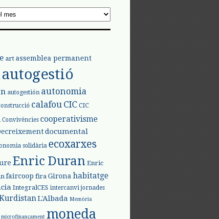
e
assemblea permanent
art
autogestió
l
autonomia
ón
autogestión
calafou
CIC
CIC
construcció
l
cooperativisme
Convivències
documental
Decreixement
ecoxarxes
onomia solidària
Enric Duran
iure
Enric
habitatge
faircoop
Girona
in
fira
cia
IntegralCES
intercanvi
jornades
Kurdistan
L'Albada
Memòria
moneda
microfinançament