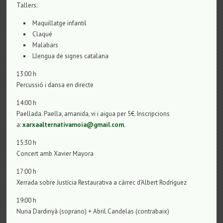
Tallers:
Maquillatge infantil
Claqué
Malabars
Llengua de signes catalana
13:00 h
Percussió i dansa en directe
14:00 h
Paellada. Paella, amanida, vi i aigua per 5€. Inscripcions
a:
xarxaalternativamoia@gmail.co
m
.
15:30 h
Concert amb Xavier Mayora
17:00 h
Xerrada sobre Justícia Restaurativa a càrrec d’Albert Rodríguez
19:00 h
Nuria Dardinyà (soprano) + Abril Candelas (contrabaix)