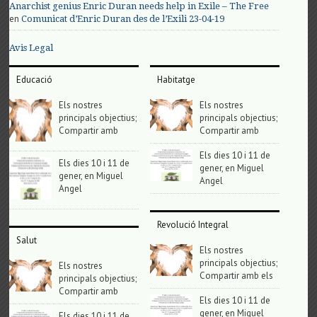
Anarchist genius Enric Duran needs help in Exile – The Free
en
Comunicat d’Enric Duran des de l’Exili 23-04-19
Avis Legal
Educació
Habitatge
Els nostres
Els nostres
principals objectius;
principals objectius;
Compartir amb
Compartir amb
Els dies 10 i 11 de
Els dies 10 i 11 de
gener, en Miguel
gener, en Miguel
Angel
Angel
Revolució Integral
Salut
Els nostres
principals objectius;
Els nostres
Compartir amb els
principals objectius;
Compartir amb
Els dies 10 i 11 de
gener, en Miguel
Els dies 10 i 11 de