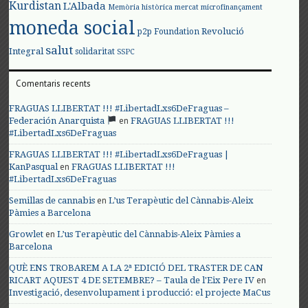
Kurdistan
L'Albada
Memòria històrica
mercat
microfinançament
moneda social
Revolució
p2p Foundation
salut
Integral
solidaritat
SSPC
Comentaris recents
FRAGUAS LLIBERTAT !!! #LibertadLxs6DeFraguas –
en
Federación Anarquista
FRAGUAS LLIBERTAT !!!
#LibertadLxs6DeFraguas
FRAGUAS LLIBERTAT !!! #LibertadLxs6DeFraguas |
en
KanPasqual
FRAGUAS LLIBERTAT !!!
#LibertadLxs6DeFraguas
en
Semillas de cannabis
L’us Terapèutic del Cànnabis-Aleix
Pàmies a Barcelona
en
Growlet
L’us Terapèutic del Cànnabis-Aleix Pàmies a
Barcelona
QUÈ ENS TROBAREM A LA 2ª EDICIÓ DEL TRASTER DE CAN
en
RICART AQUEST 4 DE SETEMBRE? – Taula de l'Eix Pere IV
Investigació, desenvolupament i producció: el projecte MaCus