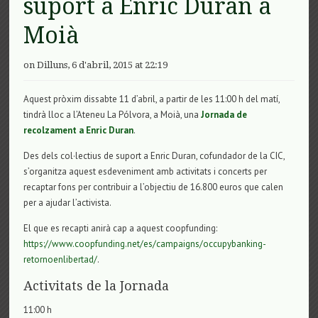
suport a Enric Duran a
Moià
on Dilluns, 6 d'abril, 2015 at 22:19
Aquest pròxim dissabte 11 d’abril, a partir de les 11:00 h del matí,
tindrà lloc a l’Ateneu La Pólvora, a Moià, una
Jornada de
recolzament a Enric Duran
.
Des dels col·lectius de suport a Enric Duran, cofundador de la CIC,
s’organitza aquest esdeveniment amb activitats i concerts per
recaptar fons per contribuir a l’objectiu de 16.800 euros que calen
per a ajudar l’activista.
El que es recapti anirà cap a aquest coopfunding:
https://
www.coopfunding.net/es/
campaigns/
occupybanking-
retornoenlibe
rtad/
.
Activitats de la Jornada
11:00 h