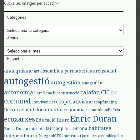
Clicka les imatges per accedir-hi
Categories
Categories
Arxius
Arxius
Etiquetes
anarquisme
aureasocial
assemblea permanent
art
autogestió
autogestión
autogestión
autonomia
calafou
CIC
CIC
Barcelona
bioconstrucció
comunal
cooperativisme
Convivències
coopfunding
documental
Decreixement
economia
economia solidària
Enric Duran
ecoxarxes
Educació lliure
habitatge
faircoop
Girona
Enric Duran
faircoin
fira
Independència
IntegralCES
intercanvi
jornades assembleàries