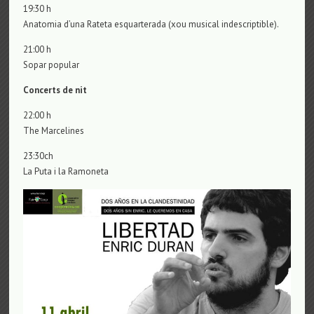
19:30 h
Anatomia d’una Rateta esquarterada (xou musical indescriptible).
21:00 h
Sopar popular
Concerts de nit
22:00 h
The Marcelines
23:30ch
La Puta i la Ramoneta