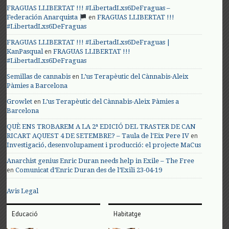
FRAGUAS LLIBERTAT !!! #LibertadLxs6DeFraguas –
en
Federación Anarquista
FRAGUAS LLIBERTAT !!!
#LibertadLxs6DeFraguas
FRAGUAS LLIBERTAT !!! #LibertadLxs6DeFraguas |
en
KanPasqual
FRAGUAS LLIBERTAT !!!
#LibertadLxs6DeFraguas
en
Semillas de cannabis
L’us Terapèutic del Cànnabis-Aleix
Pàmies a Barcelona
en
Growlet
L’us Terapèutic del Cànnabis-Aleix Pàmies a
Barcelona
QUÈ ENS TROBAREM A LA 2ª EDICIÓ DEL TRASTER DE CAN
en
RICART AQUEST 4 DE SETEMBRE? – Taula de l'Eix Pere IV
Investigació, desenvolupament i producció: el projecte MaCus
Anarchist genius Enric Duran needs help in Exile – The Free
en
Comunicat d’Enric Duran des de l’Exili 23-04-19
Avis Legal
Educació
Habitatge