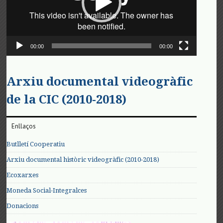
00:00
00:00
Arxiu documental videogràfic
de la CIC (2010-2018)
Enllaços
Butlletí Cooperatiu
Arxiu documental històric videogràfic (2010-2018)
Ecoxarxes
Moneda Social-Integralces
Donacions