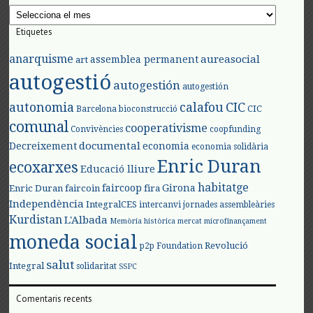
Arxius
Etiquetes
anarquisme
aureasocial
assemblea permanent
art
autogestió
autogestión
autogestión
autonomia
calafou
CIC
CIC
Barcelona
bioconstrucció
comunal
cooperativisme
Convivències
coopfunding
documental
Decreixement
economia
economia solidària
Enric Duran
ecoxarxes
Educació lliure
habitatge
faircoop
Girona
Enric Duran
faircoin
fira
Independència
IntegralCES
intercanvi
jornades assembleàries
Kurdistan
L'Albada
Memòria històrica
mercat
microfinançament
moneda social
Revolució
p2p Foundation
salut
Integral
solidaritat
SSPC
Comentaris recents