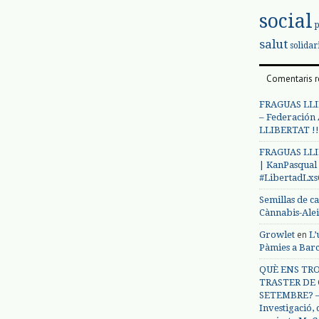
social
salut
solidar
Comentaris r
FRAGUAS LLI
– Federación
LLIBERTAT !!
FRAGUAS LLI
| KanPasqual
#LibertadLx
Semillas de c
Cànnabis-Ale
en
Growlet
L’
Pàmies a Bar
QUÈ ENS TRO
TRASTER DE 
SETEMBRE? – 
Investigació,