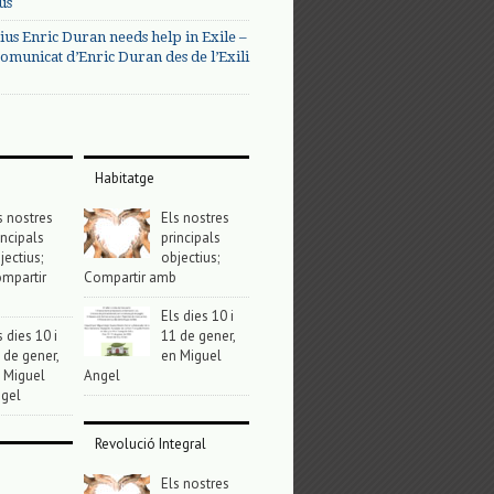
us
ius Enric Duran needs help in Exile –
omunicat d’Enric Duran des de l’Exili
Habitatge
s nostres
Els nostres
incipals
principals
jectius;
objectius;
mpartir
Compartir amb
Els dies 10 i
s dies 10 i
11 de gener,
 de gener,
en Miguel
 Miguel
Angel
gel
Revolució Integral
Els nostres