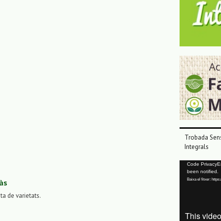
Trobada Sens
Integrals
Reproductor
Code PrivacyErr
been notified.
de
Baixa el fitxer: ht
às
vídeo
sta de varietats.