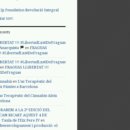
Revolució Integral
p2p Foundation
itat
SSPC
ecents
BERTAT !!! #LibertadLxs6DeFraguas
en
 Anarquista
FRAGUAS
! #LibertadLxs6DeFraguas
BERTAT !!! #LibertadLxs6DeFraguas
en
FRAGUAS LLIBERTAT !!!
s6DeFraguas
en
annabis
L’us Terapèutic del
ix Pàmies a Barcelona
us Terapèutic del Cànnabis-Aleix
celona
BAREM A LA 2ª EDICIÓ DEL
CAN RICART AQUEST 4 DE
en
Taula de l'Eix Pere IV
 desenvolupament i producció: el