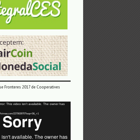
e Fronteres 2017 de Cooperatives
or: This video isn't available. The owner has
tps://vimeo.com/227063970?loop=0&_=1