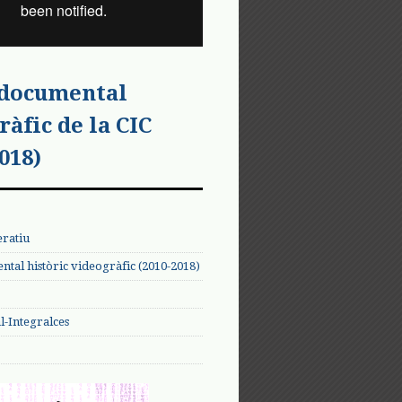
 documental
ràfic de la CIC
018)
eratiu
tal històric videogràfic (2010-2018)
-Integralces