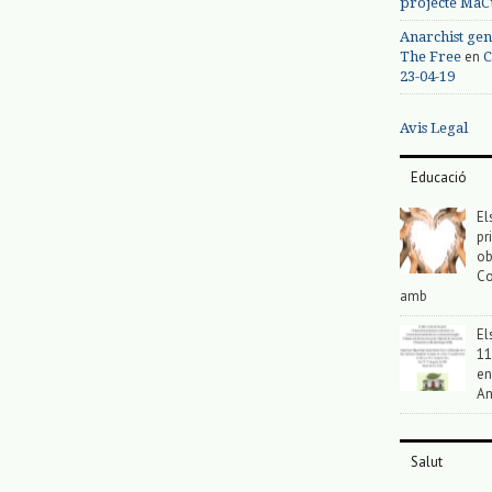
projecte MaC
Anarchist gen
en
The Free
C
23-04-19
Avis Legal
Educació
El
pr
ob
Co
amb
El
11
en
An
Salut