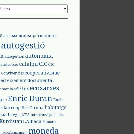
e
assemblea permanent
art
autogestió
l
autonomia
ón
autogestión
calafou
CIC
CIC
construcció
l
cooperativisme
Convivències
documental
Decreixement
ecoxarxes
onomia solidària
Enric Duran
iure
Enric
habitatge
faircoop
Girona
in
fira
cia
IntegralCES
intercanvi
jornades
Kurdistan
L'Albada
Memòria
moneda
microfinançament