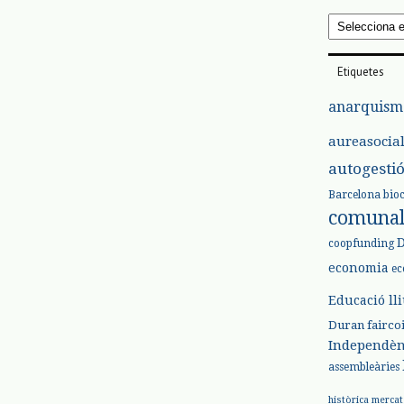
Arxius
Etiquetes
anarquism
aureasocia
autogesti
Barcelona
bio
comuna
coopfunding
economia
ec
Educació ll
Duran
fairco
Independèn
assembleàries
històrica
mercat