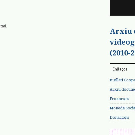
tari.
Arxiu
videog
(2010-2
Enllaços
Butlletí Coop
Arxiu documen
Ecoxarxes
Moneda Social
Donacions