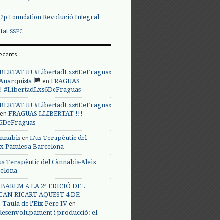
Revolució Integral
p2p Foundation
itat
SSPC
ecents
BERTAT !!! #LibertadLxs6DeFraguas
en
 Anarquista
FRAGUAS
! #LibertadLxs6DeFraguas
BERTAT !!! #LibertadLxs6DeFraguas
en
FRAGUAS LLIBERTAT !!!
s6DeFraguas
en
annabis
L’us Terapèutic del
ix Pàmies a Barcelona
us Terapèutic del Cànnabis-Aleix
celona
BAREM A LA 2ª EDICIÓ DEL
CAN RICART AQUEST 4 DE
en
Taula de l'Eix Pere IV
 desenvolupament i producció: el