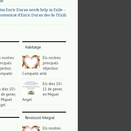
us
ius Enric Duran needs help in Exile –
omunicat d’Enric Duran des de l’Exili
Habitatge
s nostres
Els nostres
incipals
principals
jectius;
objectius;
mpartir
Compartir amb
Els dies 10 i
s dies 10 i
11 de gener,
 de gener,
en Miguel
 Miguel
Angel
gel
Revolució Integral
Els nostres