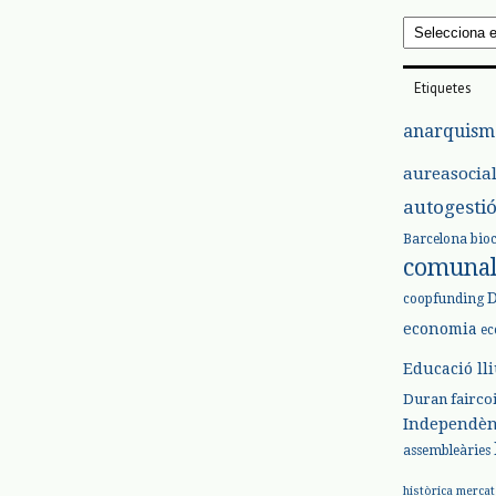
Arxius
Etiquetes
anarquism
aureasocia
autogesti
Barcelona
bio
comuna
coopfunding
economia
ec
Educació ll
Duran
fairco
Independèn
assembleàries
històrica
mercat