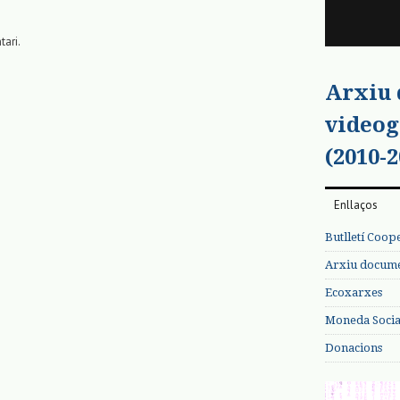
tari.
Arxiu
videog
(2010-2
Enllaços
Butlletí Coop
Arxiu documen
Ecoxarxes
Moneda Social
Donacions