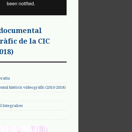
 documental
ràfic de la CIC
018)
eratiu
tal històric videogràfic (2010-2018)
-Integralces