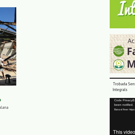
Trobada Sens
Integrals
a
Reproductor
Code PrivacyErr
been notified.
de
alana
Baixa el fitxer: ht
vídeo