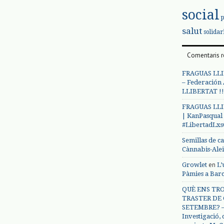
social
salut
solidar
Comentaris r
FRAGUAS LLI
– Federación
LLIBERTAT !!
FRAGUAS LLI
| KanPasqual
#LibertadLx
Semillas de c
Cànnabis-Ale
en
Growlet
L’
Pàmies a Bar
QUÈ ENS TRO
TRASTER DE 
SETEMBRE? – 
Investigació,