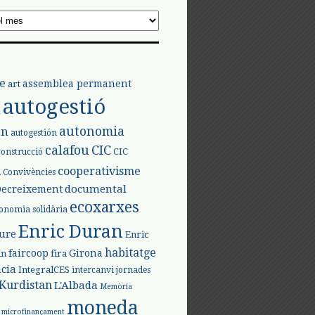
e
assemblea permanent
art
autogestió
l
autonomia
ón
autogestión
calafou
CIC
CIC
construcció
l
cooperativisme
Convivències
documental
Decreixement
ecoxarxes
onomia solidària
Enric Duran
iure
Enric
habitatge
faircoop
Girona
in
fira
cia
IntegralCES
intercanvi
jornades
Kurdistan
L'Albada
Memòria
moneda
microfinançament