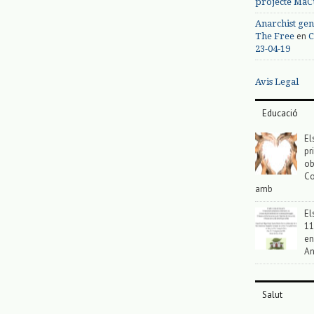
projecte MaC
Anarchist gen
en
The Free
C
23-04-19
Avis Legal
Educació
El
pr
ob
Co
amb
El
11
en
An
Salut