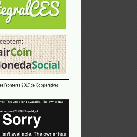
e Fronteres 2017 de Cooperatives
or: This video isn't available. The owner has
tps://vimeo.com/227063970?loop=0&_=1