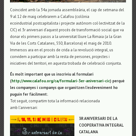
Coincidint amb la 34a jornada assembleària, el cap de setmana del
9 al 12 de maig celebrarem a Calafou (colònia
ecoindustrial postcapitalista i projecte autònom col·lectivitzat de la
CIC) el 3r aniversari d’aquest procés de transformació social que va
donar els primers pasos a la universitat lliure La Rimaia (a la Gran
Via de les Corts Catalanes, 550, Barcelona) el maig de 2010.
Immersos ara en el procés de crida a la revolució integral, us
convidem a participar amb la resta de persones, projectes i
iniciatives del territori, en aquesta trobada de celebració conjunta.
És molt important que us inscriviu al formulari
(
http://www.calafou.org/ca/formulari-3er-aniversari-cic
) perquè
les companyes i companys que organitzen l’esdeveniment ho
puguin fer fàcilment
:.
Tot seguit, compartim tota la informació relacionada
amb l’aniversari:
3R ANIVERSARI DE LA
COOPERATIVA INTEGRAL
CATALANA