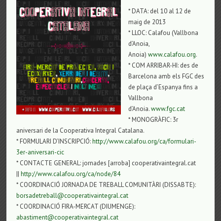
* DATA: del 10 al 12 de
maig de 2013
* LLOC: Calafou (Vallbona
d’Anoia,
Anoia)
www.calafou.org
.
* COM ARRIBAR-HI: des de
Barcelona amb els FGC des
de plaça d’Espanya fins a
Vallbona
d’Anoia.
www.fgc.cat
* MONOGRÀFIC: 3r
aniversari de la Cooperativa Integral Catalana.
* FORMULARI D’INSCRIPCIÓ:
http://www.calafou.org/ca/formulari-
3er-aniversari-cic
* CONTACTE GENERAL: jornades [arroba] cooperativaintegral.cat
||
http://www.calafou.org/ca/node/84
* COORDINACIÓ JORNADA DE TREBALL COMUNITÀRI (DISSABTE):
borsadetreball@cooperativaintegral.cat
* COORDINACIÓ FIRA-MERCAT (DIUMENGE):
abastiment@cooperativaintegral.cat