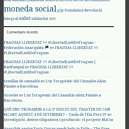
Memòria històrica
mercat
microfinançament
moneda social
Revolució
p2p Foundation
salut
Integral
solidaritat
SSPC
Comentaris recents
FRAGUAS LLIBERTAT !!! #LibertadLxs6DeFraguas –
en
Federación Anarquista
FRAGUAS LLIBERTAT !!!
#LibertadLxs6DeFraguas
FRAGUAS LLIBERTAT !!! #LibertadLxs6DeFraguas |
en
KanPasqual
FRAGUAS LLIBERTAT !!!
#LibertadLxs6DeFraguas
en
Semillas de cannabis
L’us Terapèutic del Cànnabis-Aleix
Pàmies a Barcelona
en
Growlet
L’us Terapèutic del Cànnabis-Aleix Pàmies a
Barcelona
QUÈ ENS TROBAREM A LA 2ª EDICIÓ DEL TRASTER DE CAN
en
RICART AQUEST 4 DE SETEMBRE? – Taula de l'Eix Pere IV
Investigació, desenvolupament i producció: el projecte MaCus
Anarchist genius Enric Duran needs help in Exile – The Free