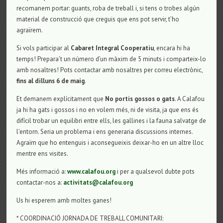
recomanem portar: guants, roba de treball i, si tens o trobes algún
material de construcció que creguis que ens pot servir, t’ho
agraïrem.
Si vols participar al
Cabaret Integral Cooperatiu
, encara hi ha
temps! Prepara’t un número d’un màxim de 5 minuts i comparteix-lo
amb nosaltres! Pots contactar amb nosaltres per correu electrònic,
fins al dilluns 6 de maig
.
Et demanem explícitament que
No portis gossos o gats
. A Calafou
ja hi ha gats i gossos i no en volem més, ni de visita, ja que ens és
difícil trobar un equilibri entre ells, les gallines i la fauna salvatge de
l’entorn. Seria un problema i ens generaria discussions internes.
Agraïm que ho entenguis i aconsegueixis deixar-ho en un altre lloc
mentre ens visites.
Més informació a:
www.calafou.org
i per a qualsevol dubte pots
contactar-nos a:
activitats@calafou.org
Us hi esperem amb moltes ganes!
* COORDINACIÓ JORNADA DE TREBALL COMUNITARI: