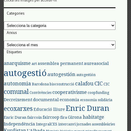
Clicka les imatges per accedir-hi
Categories
Categories
Arxius
Arxius
Etiquetes
anarquisme
aureasocial
assemblea permanent
art
autogestió
autogestión
autogestión
autonomia
calafou
CIC
CIC
Barcelona
bioconstrucció
comunal
cooperativisme
Convivències
coopfunding
documental
Decreixement
economia
economia solidària
Enric Duran
ecoxarxes
Educació lliure
habitatge
faircoop
Girona
Enric Duran
faircoin
fira
Independència
IntegralCES
intercanvi
jornades assembleàries
Kurdistan
L'Albada