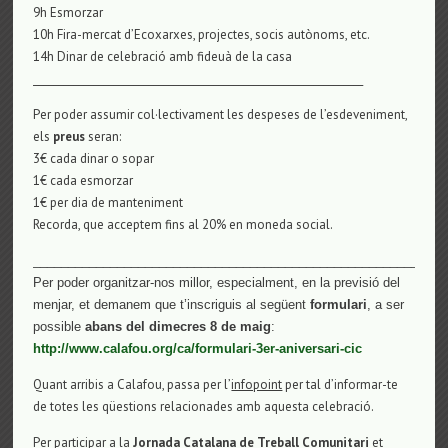
9h Esmorzar
10h Fira-mercat d’Ecoxarxes, projectes, socis autònoms, etc.
14h Dinar de celebració amb fideuà de la casa
__________________________________________________________________
Per poder assumir col·lectivament les despeses de l’esdeveniment,
els
preus
seran:
3€ cada dinar o sopar
1€ cada esmorzar
1€ per dia de manteniment
Recorda, que acceptem fins al 20% en moneda social.
___________________________________________________________
Per poder organitzar-nos millor, especialment, en la previsió del
menjar, et demanem que t’inscriguis al següent
formulari
, a ser
possible
abans del dimecres 8 de maig
:
http://www.calafou.org/ca/formulari-3er-aniversari-cic
Quant arribis a Calafou, passa per l’
infopoint
per tal d’informar-te
de totes les qüestions relacionades amb aquesta celebració.
Per participar a la
Jornada Catalana de Treball Comunitari
et