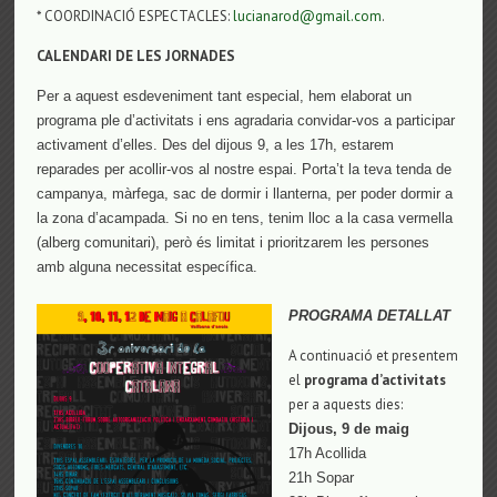
* COORDINACIÓ ESPECTACLES:
lucianarod@gmail.com
.
CALENDARI DE LES JORNADES
Per a aquest esdeveniment tant especial, hem elaborat un
programa ple d’activitats i ens agradaria convidar-vos a participar
activament d’elles. Des del dijous 9, a les 17h, estarem
reparades per acollir-vos al nostre espai. Porta’t la teva tenda de
campanya, màrfega, sac de dormir i llanterna, per poder dormir a
la zona d’acampada. Si no en tens, tenim lloc a la casa vermella
(alberg comunitari), però és limitat i prioritzarem les persones
amb alguna necessitat específica.
PROGRAMA DETALLAT
A continuació et presentem
el
programa d’activitats
per a aquests dies:
Dijous, 9 de maig
17h Acollida
21h Sopar