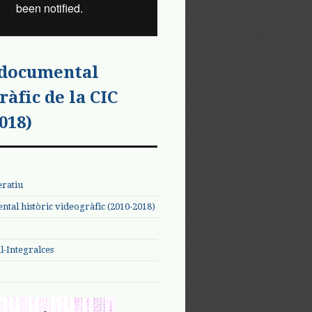
 documental
ràfic de la CIC
018)
eratiu
tal històric videogràfic (2010-2018)
-Integralces