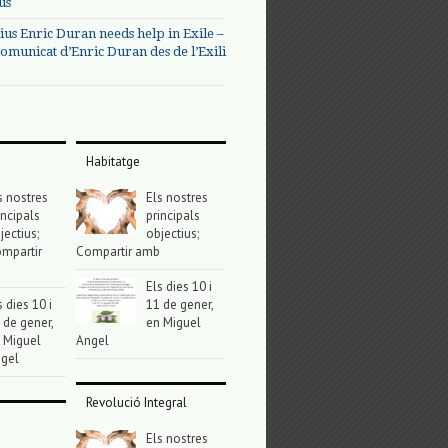
us
ius Enric Duran needs help in Exile –
omunicat d’Enric Duran des de l’Exili
Habitatge
s nostres
Els nostres
incipals
principals
jectius;
objectius;
mpartir
Compartir amb
Els dies 10 i
s dies 10 i
11 de gener,
 de gener,
en Miguel
 Miguel
Angel
gel
Revolució Integral
Els nostres