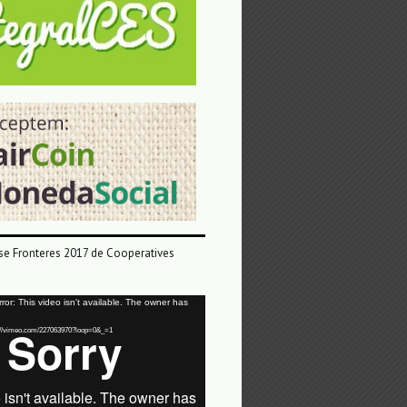
e Fronteres 2017 de Cooperatives
or: This video isn't available. The owner has
tps://vimeo.com/227063970?loop=0&_=1