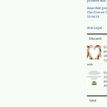
projecte MaC
Anarchist gen
en
The Free
C
23-04-19
Avis Legal
Educació
El
pr
ob
Co
amb
El
11
en
An
Salut