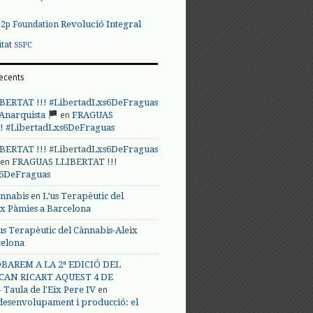
Revolució Integral
p2p Foundation
itat
SSPC
ecents
BERTAT !!! #LibertadLxs6DeFraguas
en
 Anarquista
FRAGUAS
! #LibertadLxs6DeFraguas
BERTAT !!! #LibertadLxs6DeFraguas
en
FRAGUAS LLIBERTAT !!!
s6DeFraguas
en
annabis
L’us Terapèutic del
ix Pàmies a Barcelona
us Terapèutic del Cànnabis-Aleix
celona
BAREM A LA 2ª EDICIÓ DEL
CAN RICART AQUEST 4 DE
en
Taula de l'Eix Pere IV
 desenvolupament i producció: el