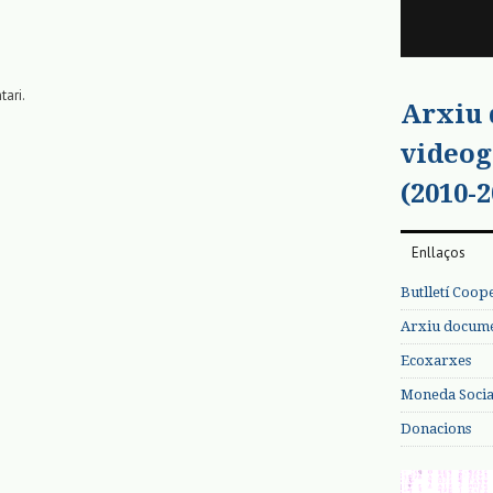
tari.
Arxiu
videog
(2010-2
Enllaços
Butlletí Coop
Arxiu documen
Ecoxarxes
Moneda Social
Donacions