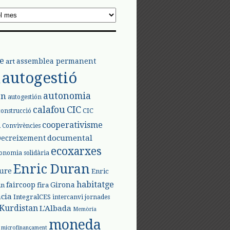
e
assemblea permanent
art
autogestió
l
autonomia
ón
autogestión
calafou
CIC
CIC
construcció
l
cooperativisme
Convivències
documental
Decreixement
ecoxarxes
onomia solidària
Enric Duran
iure
Enric
habitatge
faircoop
Girona
in
fira
cia
IntegralCES
intercanvi
jornades
Kurdistan
L'Albada
Memòria
moneda
microfinançament