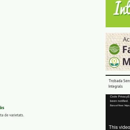
Trobada Sens
Integrals
Reproductor
Code PrivacyErr
been notified.
de
Baixa el fitxer: ht
às
vídeo
sta de varietats.