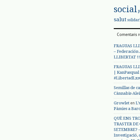
social
salut
solidar
Comentaris r
FRAGUAS LLI
– Federación
LLIBERTAT !!
FRAGUAS LLI
| KanPasqual
#LibertadLx
Semillas de c
Cànnabis-Ale
en
Growlet
L’
Pàmies a Bar
QUÈ ENS TRO
TRASTER DE 
SETEMBRE? – 
Investigació,