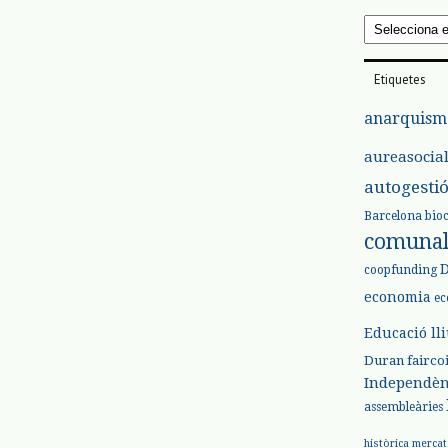
Arxius
Etiquetes
anarquism
aureasocia
autogesti
Barcelona
bio
comuna
coopfunding
economia
ec
Educació ll
Duran
fairco
Independèn
assembleàries
històrica
mercat