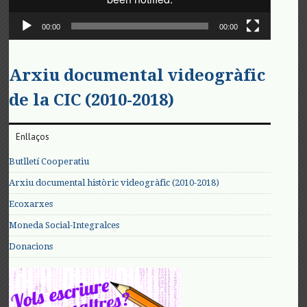
00:00
00:00
Arxiu documental videogràfic
de la CIC (2010-2018)
Enllaços
Butlletí Cooperatiu
Arxiu documental històric videogràfic (2010-2018)
Ecoxarxes
Moneda Social-Integralces
Donacions