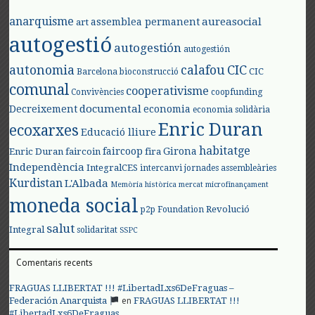
anarquisme
aureasocial
assemblea permanent
art
autogestió
autogestión
autogestión
autonomia
calafou
CIC
CIC
Barcelona
bioconstrucció
comunal
cooperativisme
Convivències
coopfunding
documental
Decreixement
economia
economia solidària
Enric Duran
ecoxarxes
Educació lliure
habitatge
faircoop
Girona
Enric Duran
faircoin
fira
Independència
IntegralCES
intercanvi
jornades assembleàries
Kurdistan
L'Albada
Memòria històrica
mercat
microfinançament
moneda social
Revolució
p2p Foundation
salut
Integral
solidaritat
SSPC
Comentaris recents
FRAGUAS LLIBERTAT !!! #LibertadLxs6DeFraguas –
en
Federación Anarquista
FRAGUAS LLIBERTAT !!!
#LibertadLxs6DeFraguas