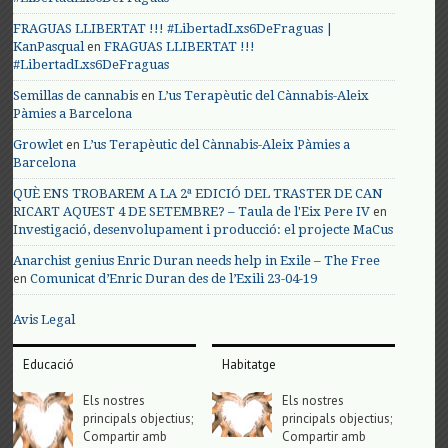
FRAGUAS LLIBERTAT !!! #LibertadLxs6DeFraguas |
en
KanPasqual
FRAGUAS LLIBERTAT !!!
#LibertadLxs6DeFraguas
en
Semillas de cannabis
L’us Terapèutic del Cànnabis-Aleix
Pàmies a Barcelona
en
Growlet
L’us Terapèutic del Cànnabis-Aleix Pàmies a
Barcelona
QUÈ ENS TROBAREM A LA 2ª EDICIÓ DEL TRASTER DE CAN
en
RICART AQUEST 4 DE SETEMBRE? – Taula de l'Eix Pere IV
Investigació, desenvolupament i producció: el projecte MaCus
Anarchist genius Enric Duran needs help in Exile – The Free
en
Comunicat d’Enric Duran des de l’Exili 23-04-19
Avis Legal
Educació
Habitatge
Els nostres
Els nostres
principals objectius;
principals objectius;
Compartir amb
Compartir amb