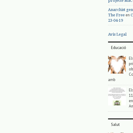
projecte MaC
Anarchist gen
en
The Free
C
23-04-19
Avis Legal
Educació
El
pr
ob
Co
amb
El
11
en
An
Salut