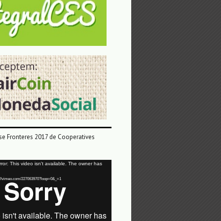
e Fronteres 2017 de Cooperatives
or: This video isn't available. The owner has
tps://vimeo.com/227063970?loop=0&_=1