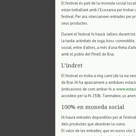
El festival és part de la moneda social local
estan treballant amb l’Ecoxarxa per trobar
festival. Per ara, intercanvien entrades per p
seus productes.
Durant el festival hi haurà tallers durant to
la tarda: activitats de ioga, bosc comestible
social, entre d’altres, a més d’una fireta d’
amb el poble del Pinell de Brai.
L’indret
El festival es troba a mig camí (de la via verd
de Brai. Hi ha aparcament a ambdues estacion
(indicacions de com arribar-hi a:
www.estaci
accedeix per la N-230b. Tanmateix, us anim
100% en moneda social
Hi haurà entrades disponibles per al Festiva
dels productes que abastiran la cuina.
El valor de les entrades, que en euros són 