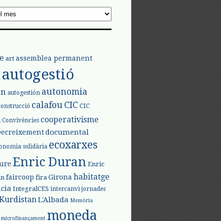
e
assemblea permanent
art
autogestió
l
autonomia
ón
autogestión
calafou
CIC
CIC
construcció
l
cooperativisme
Convivències
documental
Decreixement
ecoxarxes
onomia solidària
Enric Duran
iure
Enric
habitatge
faircoop
Girona
in
fira
cia
IntegralCES
intercanvi
jornades
Kurdistan
L'Albada
Memòria
moneda
microfinançament