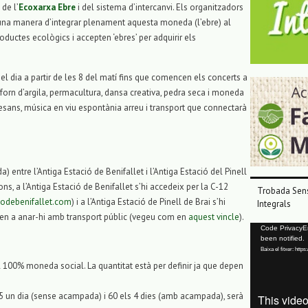
 de l’
Ecoxarxa Ebre
i del sistema d’intercanvi. Els organitzadors
 una manera d’integrar plenament aquesta moneda (l’ebre) al
roductes ecològics i accepten ‘ebres’ per adquirir els
t el dia a partir de les 8 del matí fins que comencen els concerts a
, forn d’argila, permacultura, dansa creativa, pedra seca i moneda
artesans, música en viu espontània arreu i transport que connectarà
a) entre l’Antiga Estació de Benifallet i l’Antiga Estació del Pinell
s, a l’Antiga Estació de Benifallet s’hi accedeix per la C-12
Trobada Sens
odebenifallet.com
) i a l’Antiga Estació de Pinell de Brai s’hi
Integrals
en a anar-hi amb transport públic (vegeu com en
aquest vincle
).
Reproductor
Code PrivacyErr
been notified.
de
Baixa el fitxer: ht
vídeo
l 100% moneda social. La quantitat està per definir ja que depen
15 un dia (sense acampada) i 60 els 4 dies (amb acampada), serà