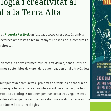
logia i creativitat al
l a la Terra Alta
a el
Riberola Festival
, un festival ecològic respectuós amb la
hectàrees amb vistes a les muntanyes i boscos de la comarca i a
refrescar.
 en totes les seves formes: música, arts visuals, dansa i estil de
formes sostenibles de viure i de creixement personal a través dels
eferent per reunir comunitats i projectes sostenibles de tot el món
sones que tenen alguna cosa interessant per ensenyar, dir, fer o
productes ecològics no tenen per què costar tres vegades més
cides i altres químics, o que han estat processats. És per això que
productes locals i ecològics.