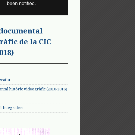
 documental
ràfic de la CIC
018)
eratiu
tal històric videogràfic (2010-2018)
-Integralces