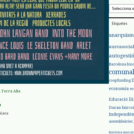
Arxius
Etiquetes
anarquism
aureasocia
autogesti
Barcelona
bio
comuna
coopfunding
economia
ec
,
Terra Alta
Educació ll
a
Duran
fairco
alana
Independèn
assembleàries
històrica
mercat