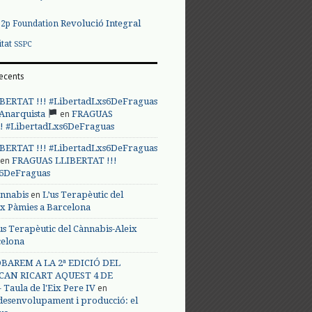
Revolució Integral
p2p Foundation
itat
SSPC
ecents
BERTAT !!! #LibertadLxs6DeFraguas
en
 Anarquista
FRAGUAS
! #LibertadLxs6DeFraguas
BERTAT !!! #LibertadLxs6DeFraguas
en
FRAGUAS LLIBERTAT !!!
s6DeFraguas
en
annabis
L’us Terapèutic del
ix Pàmies a Barcelona
us Terapèutic del Cànnabis-Aleix
celona
BAREM A LA 2ª EDICIÓ DEL
CAN RICART AQUEST 4 DE
en
Taula de l'Eix Pere IV
 desenvolupament i producció: el