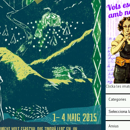
Clicka les imat
Categories
Categories
Arxius