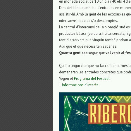
en moneda social de 10 un dia i 40 els 4 die
Dins del límit que hi ha d’entrades en moned
assistir-hi. Amb la gent de les ecoxarxes que
intercanvis directes i/o descomptes.
La central d’intercanvi de la bioregió sud es
productes bàsics (verdura, fruita, cereals, hi
tant els xarxers que vinguin també podran a
Així que el que necessiten saber és:
Quanta gent sap segur que vol venir al fes
Qui ho tingui clar que ho faci saber al més 
demanaran les entrades concretes que podre
Vegeu el
Programa del Festival
.
+
informacions d’interès
.