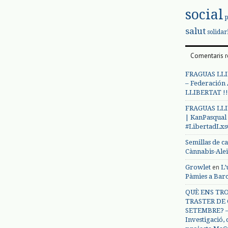
social
salut
solidar
Comentaris r
FRAGUAS LLI
– Federación
LLIBERTAT !!
FRAGUAS LLI
| KanPasqual
#LibertadLx
Semillas de c
Cànnabis-Ale
en
Growlet
L’
Pàmies a Bar
QUÈ ENS TRO
TRASTER DE 
SETEMBRE? – 
Investigació,