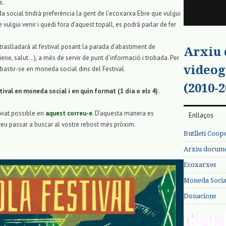
s.
a social tindrà preferència la gent de l’ecoxarxa Ebre que vulgui
 vulgui venir i quedi fora d’aquest topall, es podrà parlar de fer
 traslladarà al festival posant la parada d’abastiment de
Arxiu
giene, salut…), a més de servir de punt d’informació i trobada. Per
videog
bastir-se en moneda social dins del Festival.
(2010-2
tival en moneda social i en quin format (1 dia o els 4).
aviat possible en
aquest correu-e
. D’aquesta manera es
Enllaços
u passar a buscar al vostre rebost més pròxim.
Butlletí Coop
Arxiu documen
Ecoxarxes
Moneda Social
Donacions