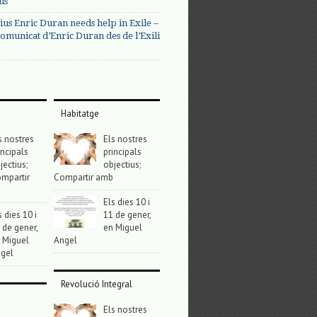
us
ius Enric Duran needs help in Exile –
omunicat d’Enric Duran des de l’Exili
Habitatge
s nostres
Els nostres
incipals
principals
jectius;
objectius;
mpartir
Compartir amb
Els dies 10 i
s dies 10 i
11 de gener,
 de gener,
en Miguel
 Miguel
Angel
gel
Revolució Integral
Els nostres