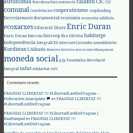
autonomia
calafou
CIC
CIC
Barcelona
bioconstrucció
comunal
cooperativisme
Convivències
coopfunding
documental
Decreixement
economia
economia solidària
Enric Duran
ecoxarxes
Educació lliure
habitatge
faircoop
Girona
Enric Duran
faircoin
fira
Independència
IntegralCES
intercanvi
jornades assembleàries
Kurdistan
L'Albada
Memòria històrica
mercat
microfinançament
moneda social
Revolució
p2p Foundation
salut
Integral
solidaritat
SSPC
Comentaris recents
FRAGUAS LLIBERTAT !!! #LibertadLxs6DeFraguas –
en
Federación Anarquista
FRAGUAS LLIBERTAT !!!
#LibertadLxs6DeFraguas
FRAGUAS LLIBERTAT !!! #LibertadLxs6DeFraguas |
en
KanPasqual
FRAGUAS LLIBERTAT !!!
#LibertadLxs6DeFraguas