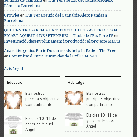
en
Semillas de cannabis
L’us Terapèutic del Cànnabis-Aleix
Pàmies a Barcelona
en
Growlet
L’us Terapèutic del Cànnabis-Aleix Pàmies a
Barcelona
QUÈ ENS TROBAREM A LA 2ª EDICIÓ DEL TRASTER DE CAN
en
RICART AQUEST 4 DE SETEMBRE? – Taula de l'Eix Pere IV
Investigació, desenvolupament i producció: el projecte MaCus
Anarchist genius Enric Duran needs help in Exile – The Free
en
Comunicat d’Enric Duran des de l’Exili 23-04-19
Avis Legal
Educació
Habitatge
Els nostres
Els nostres
principals objectius;
principals objectius;
Compartir amb
Compartir amb
Els dies 10 i 11 de
Els dies 10 i 11 de
gener, en Miguel
gener, en Miguel
Angel
Angel