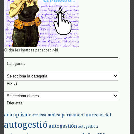
Clicka les imatges per accedir-hi
Categories
Categories
Arxius
Arxius
Etiquetes
anarquisme
aureasocial
assemblea permanent
art
autogestió
autogestión
autogestión