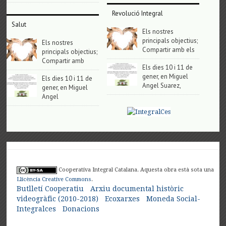
Revolució Integral
Salut
Els nostres
principals objectius;
Els nostres
Compartir amb els
principals objectius;
Compartir amb
Els dies 10 i 11 de
gener, en Miguel
Els dies 10 i 11 de
Angel Suarez,
gener, en Miguel
Angel
Cooperativa Integral Catalana. Aquesta obra està sota una
Llicència Creative Commons
.
Butlletí Cooperatiu
Arxiu documental històric
videogràfic (2010-2018)
Ecoxarxes
Moneda Social-
Integralces
Donacions