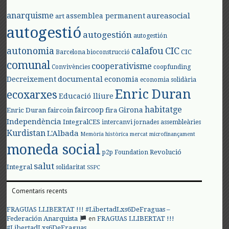
anarquisme
aureasocial
assemblea permanent
art
autogestió
autogestión
autogestión
autonomia
calafou
CIC
CIC
Barcelona
bioconstrucció
comunal
cooperativisme
Convivències
coopfunding
documental
Decreixement
economia
economia solidària
Enric Duran
ecoxarxes
Educació lliure
habitatge
faircoop
Girona
Enric Duran
faircoin
fira
Independència
IntegralCES
intercanvi
jornades assembleàries
Kurdistan
L'Albada
Memòria històrica
mercat
microfinançament
moneda social
Revolució
p2p Foundation
salut
Integral
solidaritat
SSPC
Comentaris recents
FRAGUAS LLIBERTAT !!! #LibertadLxs6DeFraguas –
en
Federación Anarquista
FRAGUAS LLIBERTAT !!!
#LibertadLxs6DeFraguas