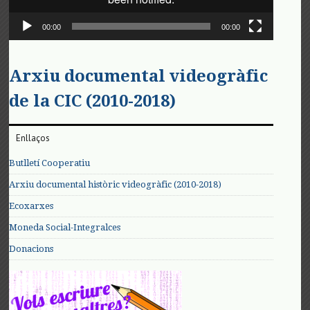
00:00
00:00
Arxiu documental videogràfic
de la CIC (2010-2018)
Enllaços
Butlletí Cooperatiu
Arxiu documental històric videogràfic (2010-2018)
Ecoxarxes
Moneda Social-Integralces
Donacions