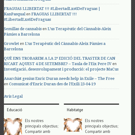
FRAGUAS LLIBERTAT !!! #LibertadLxs6DeFraguas |
en
KanPasqual
FRAGUAS LLIBERTAT !!!
#LibertadLxs6DeFraguas
en
Semillas de cannabis
L’us Terapèutic del Cànnabis-Aleix
Pàmies a Barcelona
en
Growlet
L’us Terapèutic del Cànnabis-Aleix Pàmies a
Barcelona
QUÈ ENS TROBAREM A LA 2ª EDICIÓ DEL TRASTER DE CAN
en
RICART AQUEST 4 DE SETEMBRE? – Taula de l'Eix Pere IV
Investigació, desenvolupament i producció: el projecte MaCus
Anarchist genius Enric Duran needs help in Exile – The Free
en
Comunicat d’Enric Duran des de l’Exili 23-04-19
Avis Legal
Educació
Habitatge
Els nostres
Els nostres
principals objectius;
principals objectius;
Compartir amb
Compartir amb