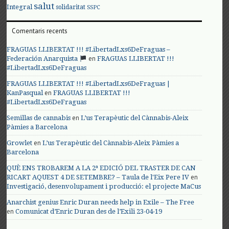
salut
Integral
solidaritat
SSPC
Comentaris recents
FRAGUAS LLIBERTAT !!! #LibertadLxs6DeFraguas –
en
Federación Anarquista
FRAGUAS LLIBERTAT !!!
#LibertadLxs6DeFraguas
FRAGUAS LLIBERTAT !!! #LibertadLxs6DeFraguas |
en
KanPasqual
FRAGUAS LLIBERTAT !!!
#LibertadLxs6DeFraguas
en
Semillas de cannabis
L’us Terapèutic del Cànnabis-Aleix
Pàmies a Barcelona
en
Growlet
L’us Terapèutic del Cànnabis-Aleix Pàmies a
Barcelona
QUÈ ENS TROBAREM A LA 2ª EDICIÓ DEL TRASTER DE CAN
en
RICART AQUEST 4 DE SETEMBRE? – Taula de l'Eix Pere IV
Investigació, desenvolupament i producció: el projecte MaCus
Anarchist genius Enric Duran needs help in Exile – The Free
en
Comunicat d’Enric Duran des de l’Exili 23-04-19