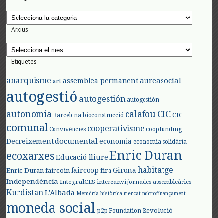
Categories
Arxius
Arxius
Etiquetes
anarquisme
aureasocial
assemblea permanent
art
autogestió
autogestión
autogestión
autonomia
calafou
CIC
CIC
Barcelona
bioconstrucció
comunal
cooperativisme
Convivències
coopfunding
documental
Decreixement
economia
economia solidària
Enric Duran
ecoxarxes
Educació lliure
habitatge
faircoop
Girona
Enric Duran
faircoin
fira
Independència
IntegralCES
intercanvi
jornades assembleàries
Kurdistan
L'Albada
Memòria històrica
mercat
microfinançament
moneda social
Revolució
p2p Foundation