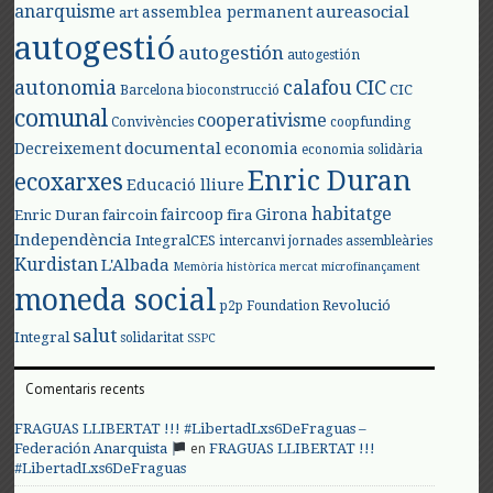
anarquisme
aureasocial
assemblea permanent
art
autogestió
autogestión
autogestión
autonomia
calafou
CIC
CIC
Barcelona
bioconstrucció
comunal
cooperativisme
Convivències
coopfunding
documental
Decreixement
economia
economia solidària
Enric Duran
ecoxarxes
Educació lliure
habitatge
faircoop
Girona
Enric Duran
faircoin
fira
Independència
IntegralCES
intercanvi
jornades assembleàries
Kurdistan
L'Albada
Memòria històrica
mercat
microfinançament
moneda social
Revolució
p2p Foundation
salut
Integral
solidaritat
SSPC
Comentaris recents
FRAGUAS LLIBERTAT !!! #LibertadLxs6DeFraguas –
en
Federación Anarquista
FRAGUAS LLIBERTAT !!!
#LibertadLxs6DeFraguas