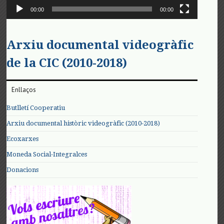
00:00
00:00
Arxiu documental videogràfic
de la CIC (2010-2018)
Enllaços
Butlletí Cooperatiu
Arxiu documental històric videogràfic (2010-2018)
Ecoxarxes
Moneda Social-Integralces
Donacions