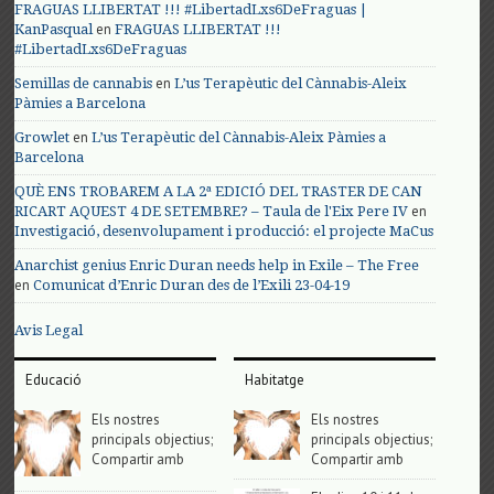
FRAGUAS LLIBERTAT !!! #LibertadLxs6DeFraguas |
en
KanPasqual
FRAGUAS LLIBERTAT !!!
#LibertadLxs6DeFraguas
en
Semillas de cannabis
L’us Terapèutic del Cànnabis-Aleix
Pàmies a Barcelona
en
Growlet
L’us Terapèutic del Cànnabis-Aleix Pàmies a
Barcelona
QUÈ ENS TROBAREM A LA 2ª EDICIÓ DEL TRASTER DE CAN
en
RICART AQUEST 4 DE SETEMBRE? – Taula de l'Eix Pere IV
Investigació, desenvolupament i producció: el projecte MaCus
Anarchist genius Enric Duran needs help in Exile – The Free
en
Comunicat d’Enric Duran des de l’Exili 23-04-19
Avis Legal
Educació
Habitatge
Els nostres
Els nostres
principals objectius;
principals objectius;
Compartir amb
Compartir amb