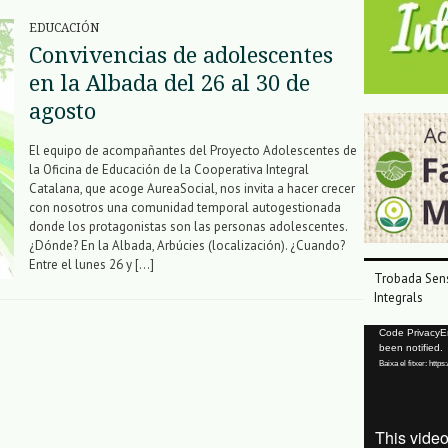
EDUCACIÓN
Convivencias de adolescentes
en la Albada del 26 al 30 de
agosto
El equipo de acompañantes del Proyecto Adolescentes de
la Oficina de Educación de la Cooperativa Integral
Catalana, que acoge AureaSocial, nos invita a hacer crecer
con nosotros una comunidad temporal autogestionada
donde los protagonistas son las personas adolescentes.
¿Dónde? En la Albada, Arbúcies (localización). ¿Cuando?
Entre el lunes 26 y […]
Trobada Sens
Integrals
Reproductor
Code PrivacyErr
been notified.
de
Baixa el fitxer: ht
vídeo