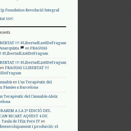
Revolució Integral
p2p Foundation
itat
SSPC
ecents
BERTAT !!! #LibertadLxs6DeFraguas
en
 Anarquista
FRAGUAS
! #LibertadLxs6DeFraguas
BERTAT !!! #LibertadLxs6DeFraguas
en
FRAGUAS LLIBERTAT !!!
s6DeFraguas
en
annabis
L’us Terapèutic del
ix Pàmies a Barcelona
us Terapèutic del Cànnabis-Aleix
celona
BAREM A LA 2ª EDICIÓ DEL
CAN RICART AQUEST 4 DE
en
Taula de l'Eix Pere IV
 desenvolupament i producció: el