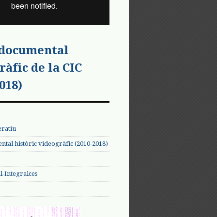
 documental
ràfic de la CIC
018)
eratiu
tal històric videogràfic (2010-2018)
-Integralces