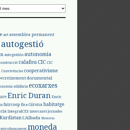
e
assemblea permanent
art
autogestió
l
autonomia
ón
autogestión
calafou
CIC
CIC
construcció
l
cooperativisme
Convivències
documental
Decreixement
ecoxarxes
onomia solidària
Enric Duran
iure
Enric
habitatge
faircoop
Girona
in
fira
cia
IntegralCES
intercanvi
jornades
Kurdistan
L'Albada
Memòria
moneda
microfinançament