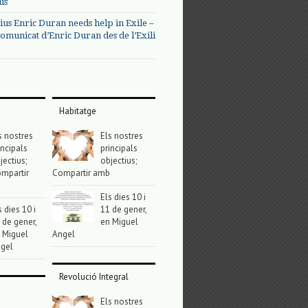
us
ius Enric Duran needs help in Exile –
omunicat d’Enric Duran des de l’Exili
Habitatge
s nostres
Els nostres
incipals
principals
jectius;
objectius;
mpartir
Compartir amb
Els dies 10 i
s dies 10 i
11 de gener,
 de gener,
en Miguel
 Miguel
Angel
gel
Revolució Integral
Els nostres