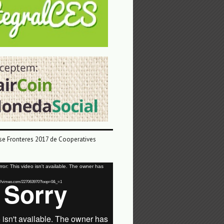
e Fronteres 2017 de Cooperatives
or: This video isn't available. The owner has
tps://vimeo.com/227063970?loop=0&_=1