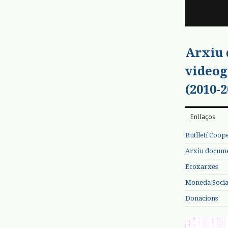
Arxiu
videog
(2010-2
Enllaços
Butlletí Coop
Arxiu documen
Ecoxarxes
Moneda Social
Donacions