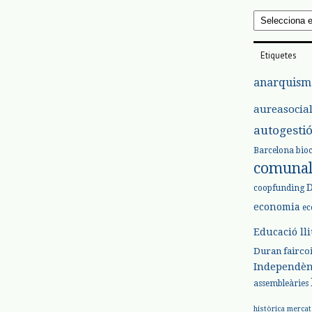
Arxius
Etiquetes
anarquism
aureasocia
autogesti
Barcelona
bio
comuna
coopfunding
economia
ec
Educació ll
Duran
fairco
Independèn
assembleàries
històrica
mercat