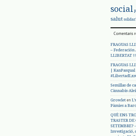
social
salut
solidar
Comentaris r
FRAGUAS LLI
– Federación
LLIBERTAT !!
FRAGUAS LLI
| KanPasqual
#LibertadLx
Semillas de c
Cànnabis-Ale
en
Growlet
L’
Pàmies a Bar
QUÈ ENS TRO
TRASTER DE 
SETEMBRE? – 
Investigació,