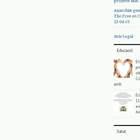
projecte MaC
Anarchist gen
en
The Free
C
23-04-19
Avis Legal
Educació
El
pr
ob
Co
amb
El
11
en
An
Salut