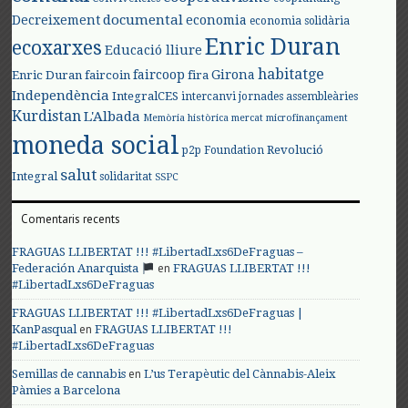
documental
Decreixement
economia
economia solidària
Enric Duran
ecoxarxes
Educació lliure
habitatge
faircoop
Girona
Enric Duran
faircoin
fira
Independència
IntegralCES
intercanvi
jornades assembleàries
Kurdistan
L'Albada
Memòria històrica
mercat
microfinançament
moneda social
Revolució
p2p Foundation
salut
Integral
solidaritat
SSPC
Comentaris recents
FRAGUAS LLIBERTAT !!! #LibertadLxs6DeFraguas –
en
Federación Anarquista
FRAGUAS LLIBERTAT !!!
#LibertadLxs6DeFraguas
FRAGUAS LLIBERTAT !!! #LibertadLxs6DeFraguas |
en
KanPasqual
FRAGUAS LLIBERTAT !!!
#LibertadLxs6DeFraguas
en
Semillas de cannabis
L’us Terapèutic del Cànnabis-Aleix
Pàmies a Barcelona