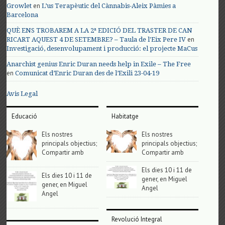
en
Growlet
L’us Terapèutic del Cànnabis-Aleix Pàmies a
Barcelona
QUÈ ENS TROBAREM A LA 2ª EDICIÓ DEL TRASTER DE CAN
en
RICART AQUEST 4 DE SETEMBRE? – Taula de l'Eix Pere IV
Investigació, desenvolupament i producció: el projecte MaCus
Anarchist genius Enric Duran needs help in Exile – The Free
en
Comunicat d’Enric Duran des de l’Exili 23-04-19
Avis Legal
Educació
Habitatge
Els nostres
Els nostres
principals objectius;
principals objectius;
Compartir amb
Compartir amb
Els dies 10 i 11 de
Els dies 10 i 11 de
gener, en Miguel
gener, en Miguel
Angel
Angel
Revolució Integral