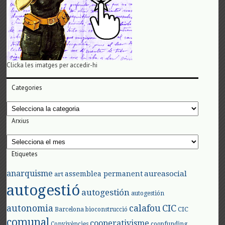
Clicka les imatges per accedir-hi
Categories
Categories
Arxius
Arxius
Etiquetes
anarquisme
aureasocial
assemblea permanent
art
autogestió
autogestión
autogestión
autonomia
calafou
CIC
CIC
Barcelona
bioconstrucció
comunal
cooperativisme
Convivències
coopfunding