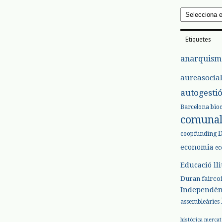
Arxius
Etiquetes
anarquism
aureasocia
autogesti
Barcelona
bio
comuna
coopfunding
economia
ec
Educació ll
Duran
fairco
Independèn
assembleàries
històrica
mercat