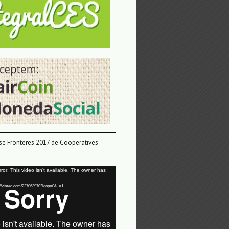
e Fronteres 2017 de Cooperatives
or: This video isn't available. The owner has
tps://vimeo.com/227063970?loop=0&_=1