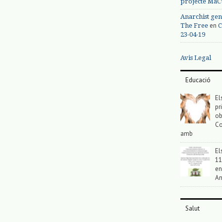
projecte MaC
Anarchist gen
en
The Free
C
23-04-19
Avis Legal
Educació
El
pr
ob
Co
amb
El
11
en
An
Salut