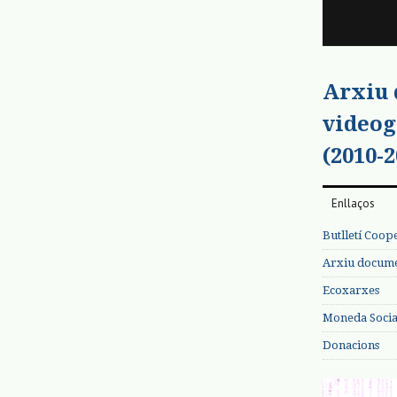
Arxiu
videog
(2010-2
Enllaços
Butlletí Coop
Arxiu documen
Ecoxarxes
Moneda Social
Donacions