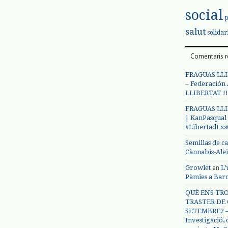
social
salut
solidar
Comentaris r
FRAGUAS LLI
– Federación
LLIBERTAT !!
FRAGUAS LLI
| KanPasqual
#LibertadLx
Semillas de c
Cànnabis-Ale
en
Growlet
L’
Pàmies a Bar
QUÈ ENS TRO
TRASTER DE 
SETEMBRE? – 
Investigació,