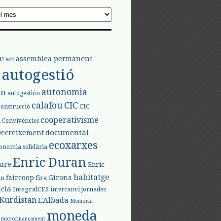
e
assemblea permanent
art
autogestió
l
autonomia
ón
autogestión
calafou
CIC
CIC
construcció
l
cooperativisme
Convivències
documental
Decreixement
ecoxarxes
onomia solidària
Enric Duran
iure
Enric
habitatge
faircoop
Girona
in
fira
cia
IntegralCES
intercanvi
jornades
Kurdistan
L'Albada
Memòria
moneda
microfinançament