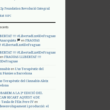
Revolució Integral
p2p Foundation
itat
SSPC
ecents
BERTAT !!! #LibertadLxs6DeFraguas
en
 Anarquista
FRAGUAS
! #LibertadLxs6DeFraguas
BERTAT !!! #LibertadLxs6DeFraguas
en
FRAGUAS LLIBERTAT !!!
s6DeFraguas
en
annabis
L’us Terapèutic del
ix Pàmies a Barcelona
us Terapèutic del Cànnabis-Aleix
celona
BAREM A LA 2ª EDICIÓ DEL
CAN RICART AQUEST 4 DE
en
Taula de l'Eix Pere IV
 desenvolupament i producció: el