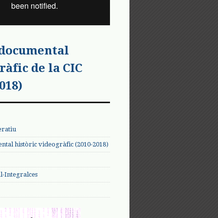
 documental
ràfic de la CIC
018)
eratiu
tal històric videogràfic (2010-2018)
-Integralces