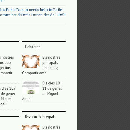
us
ius Enric Duran needs help in Exile –
omunicat d’Enric Duran des de l’Exili
Habitatge
s nostres
Els nostres
incipals
principals
jectius;
objectius;
mpartir
Compartir amb
Els dies 10 i
s dies 10 i
11 de gener,
 de gener,
en Miguel
 Miguel
Angel
gel
Revolució Integral
Els nostres