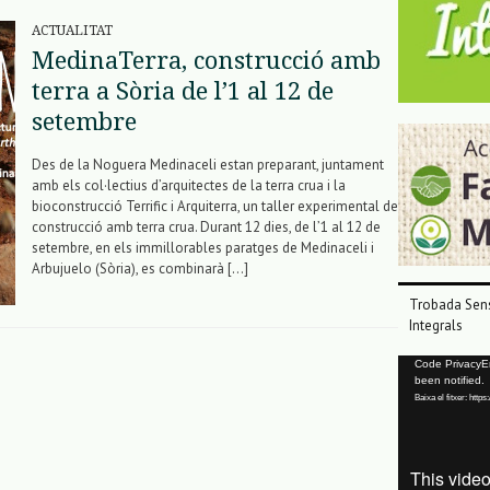
ACTUALITAT
MedinaTerra, construcció amb
terra a Sòria de l’1 al 12 de
setembre
Des de la Noguera Medinaceli estan preparant, juntament
amb els col·lectius d’arquitectes de la terra crua i la
bioconstrucció Terrific i Arquiterra, un taller experimental de
construcció amb terra crua. Durant 12 dies, de l’1 al 12 de
setembre, en els immillorables paratges de Medinaceli i
Arbujuelo (Sòria), es combinarà […]
Trobada Sens
Integrals
Reproductor
Code PrivacyErr
been notified.
de
Baixa el fitxer: ht
vídeo