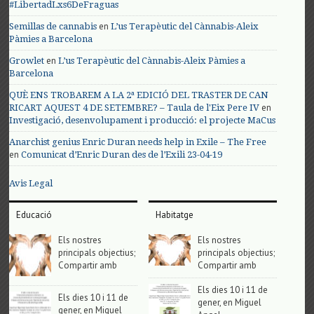
#LibertadLxs6DeFraguas
en
Semillas de cannabis
L’us Terapèutic del Cànnabis-Aleix
Pàmies a Barcelona
en
Growlet
L’us Terapèutic del Cànnabis-Aleix Pàmies a
Barcelona
QUÈ ENS TROBAREM A LA 2ª EDICIÓ DEL TRASTER DE CAN
en
RICART AQUEST 4 DE SETEMBRE? – Taula de l'Eix Pere IV
Investigació, desenvolupament i producció: el projecte MaCus
Anarchist genius Enric Duran needs help in Exile – The Free
en
Comunicat d’Enric Duran des de l’Exili 23-04-19
Avis Legal
Educació
Habitatge
Els nostres
Els nostres
principals objectius;
principals objectius;
Compartir amb
Compartir amb
Els dies 10 i 11 de
Els dies 10 i 11 de
gener, en Miguel
gener, en Miguel