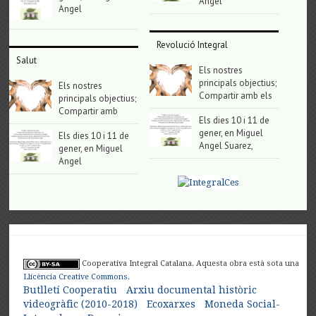
Angel
Angel
Revolució Integral
Salut
Els nostres
principals objectius;
Els nostres
Compartir amb els
principals objectius;
Compartir amb
Els dies 10 i 11 de
gener, en Miguel
Els dies 10 i 11 de
Angel Suarez,
gener, en Miguel
Angel
Cooperativa Integral Catalana. Aquesta obra està sota una
Llicència Creative Commons
.
Butlletí Cooperatiu
Arxiu documental històric
videogràfic (2010-2018)
Ecoxarxes
Moneda Social-