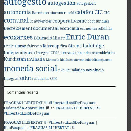
autogestió
autogestión
autogestión
autonomia
calafou
CIC
CIC
Barcelona
bioconstrucció
comunal
cooperativisme
Convivències
coopfunding
documental
Decreixement
economia
economia solidària
Enric Duran
ecoxarxes
Educació lliure
habitatge
faircoop
Girona
Enric Duran
faircoin
fira
Independència
IntegralCES
intercanvi
jornades assembleàries
Kurdistan
L'Albada
Memòria històrica
mercat
microfinançament
moneda social
Revolució
p2p Foundation
salut
Integral
solidaritat
SSPC
Comentaris recents
FRAGUAS LLIBERTAT !!! #LibertadLxs6DeFraguas –
en
Federación Anarquista
FRAGUAS LLIBERTAT !!!
#LibertadLxs6DeFraguas
FRAGUAS LLIBERTAT !!! #LibertadLxs6DeFraguas |
en
KanPasqual
FRAGUAS LLIBERTAT !!!