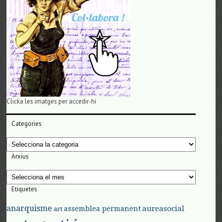
Clicka les imatges per accedir-hi
Categories
Categories
Arxius
Arxius
Etiquetes
anarquisme
aureasocial
assemblea permanent
art