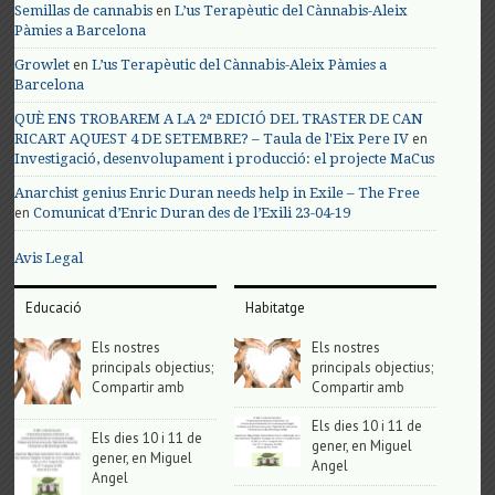
en
Semillas de cannabis
L’us Terapèutic del Cànnabis-Aleix
Pàmies a Barcelona
en
Growlet
L’us Terapèutic del Cànnabis-Aleix Pàmies a
Barcelona
QUÈ ENS TROBAREM A LA 2ª EDICIÓ DEL TRASTER DE CAN
en
RICART AQUEST 4 DE SETEMBRE? – Taula de l'Eix Pere IV
Investigació, desenvolupament i producció: el projecte MaCus
Anarchist genius Enric Duran needs help in Exile – The Free
en
Comunicat d’Enric Duran des de l’Exili 23-04-19
Avis Legal
Educació
Habitatge
Els nostres
Els nostres
principals objectius;
principals objectius;
Compartir amb
Compartir amb
Els dies 10 i 11 de
Els dies 10 i 11 de
gener, en Miguel
gener, en Miguel
Angel
Angel