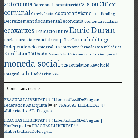
autonomia
calafou
CIC
CIC
Barcelona
bioconstrucció
comunal
cooperativisme
Convivències
coopfunding
documental
Decreixement
economia
economia solidària
Enric Duran
ecoxarxes
Educació lliure
habitatge
faircoop
Girona
Enric Duran
faircoin
fira
Independència
IntegralCES
intercanvi
jornades assembleàries
Kurdistan
L'Albada
Memòria històrica
mercat
microfinançament
moneda social
Revolució
p2p Foundation
salut
Integral
solidaritat
SSPC
Comentaris recents
FRAGUAS LLIBERTAT !!! #LibertadLxs6DeFraguas –
en
Federación Anarquista
FRAGUAS LLIBERTAT !!!
#LibertadLxs6DeFraguas
FRAGUAS LLIBERTAT !!! #LibertadLxs6DeFraguas |
en
KanPasqual
FRAGUAS LLIBERTAT !!!
#LibertadLxs6DeFraguas