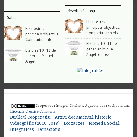
Revolució Integral
Salut
Els nostres
principals objectius;
Els nostres
Compartir amb els
principals objectius;
Compartir amb
Els dies 10 i 11 de
gener, en Miguel
Els dies 10 i 11 de
Angel Suarez,
gener, en Miguel
Angel
Cooperativa Integral Catalana. Aquesta obra està sota una
Llicència Creative Commons
.
Butlletí Cooperatiu
Arxiu documental històric
videogràfic (2010-2018)
Ecoxarxes
Moneda Social-
Integralces
Donacions