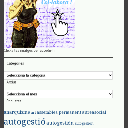
Clicka les imatges per accedir-hi
Categories
Categories
Arxius
Arxius
Etiquetes
anarquisme
aureasocial
assemblea permanent
art
autogestió
autogestión
autogestión