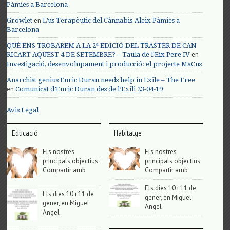
Pàmies a Barcelona
en
Growlet
L’us Terapèutic del Cànnabis-Aleix Pàmies a
Barcelona
QUÈ ENS TROBAREM A LA 2ª EDICIÓ DEL TRASTER DE CAN
en
RICART AQUEST 4 DE SETEMBRE? – Taula de l'Eix Pere IV
Investigació, desenvolupament i producció: el projecte MaCus
Anarchist genius Enric Duran needs help in Exile – The Free
en
Comunicat d’Enric Duran des de l’Exili 23-04-19
Avis Legal
Educació
Habitatge
Els nostres
Els nostres
principals objectius;
principals objectius;
Compartir amb
Compartir amb
Els dies 10 i 11 de
Els dies 10 i 11 de
gener, en Miguel
gener, en Miguel
Angel
Angel