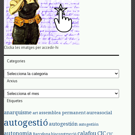
Clicka les imatges per accedir-hi
Categories
Categories
Arxius
Arxius
Etiquetes
anarquisme
aureasocial
assemblea permanent
art
autogestió
autogestión
autogestión
autonomia
calafou
CIC
CIC
Barcelona
bioconstrucció