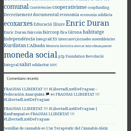
comunal
cooperativisme
Convivències
coopfunding
documental
Decreixement
economia
economia solidària
Enric Duran
ecoxarxes
Educació lliure
habitatge
faircoop
Girona
Enric Duran
faircoin
fira
Independència
IntegralCES
intercanvi
jornades assembleàries
Kurdistan
L'Albada
Memòria històrica
mercat
microfinançament
moneda social
Revolució
p2p Foundation
salut
Integral
solidaritat
SSPC
Comentaris recents
FRAGUAS LLIBERTAT !!! #LibertadLxs6DeFraguas –
en
Federación Anarquista
FRAGUAS LLIBERTAT !!!
#LibertadLxs6DeFraguas
FRAGUAS LLIBERTAT !!! #LibertadLxs6DeFraguas |
en
KanPasqual
FRAGUAS LLIBERTAT !!!
#LibertadLxs6DeFraguas
en
Semillas de cannabis
L’us Terapèutic del Cànnabis-Aleix