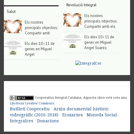
Revolució Integral
Salut
Els nostres
principals objectius;
Els nostres
Compartir amb els
principals objectius;
Compartir amb
Els dies 10 i 11 de
gener, en Miguel
Els dies 10 i 11 de
Angel Suarez,
gener, en Miguel
Angel
Cooperativa Integral Catalana. Aquesta obra està sota una
Llicència Creative Commons
.
Butlletí Cooperatiu
Arxiu documental històric
videogràfic (2010-2018)
Ecoxarxes
Moneda Social-
Integralces
Donacions