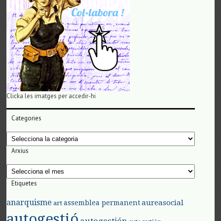
Clicka les imatges per accedir-hi
Categories
Categories
Arxius
Arxius
Etiquetes
anarquisme
aureasocial
assemblea permanent
art
autogestió