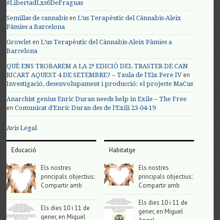
#LibertadLxs6DeFraguas
en
Semillas de cannabis
L’us Terapèutic del Cànnabis-Aleix
Pàmies a Barcelona
en
Growlet
L’us Terapèutic del Cànnabis-Aleix Pàmies a
Barcelona
QUÈ ENS TROBAREM A LA 2ª EDICIÓ DEL TRASTER DE CAN
en
RICART AQUEST 4 DE SETEMBRE? – Taula de l'Eix Pere IV
Investigació, desenvolupament i producció: el projecte MaCus
Anarchist genius Enric Duran needs help in Exile – The Free
en
Comunicat d’Enric Duran des de l’Exili 23-04-19
Avis Legal
Educació
Habitatge
Els nostres
Els nostres
principals objectius;
principals objectius;
Compartir amb
Compartir amb
Els dies 10 i 11 de
Els dies 10 i 11 de
gener, en Miguel
gener, en Miguel