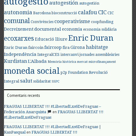
autogestió
autogestión
autogestión
autonomia
calafou
CIC
CIC
Barcelona
bioconstrucció
comunal
cooperativisme
Convivències
coopfunding
documental
Decreixement
economia
economia solidària
Enric Duran
ecoxarxes
Educació lliure
habitatge
faircoop
Girona
Enric Duran
faircoin
fira
Independència
IntegralCES
intercanvi
jornades assembleàries
Kurdistan
L'Albada
Memòria històrica
mercat
microfinançament
moneda social
Revolució
p2p Foundation
salut
Integral
solidaritat
SSPC
Comentaris recents
FRAGUAS LLIBERTAT !!! #LibertadLxs6DeFraguas –
en
Federación Anarquista
FRAGUAS LLIBERTAT !!!
#LibertadLxs6DeFraguas
FRAGUAS LLIBERTAT !!! #LibertadLxs6DeFraguas |
en
KanPasqual
FRAGUAS LLIBERTAT !!!