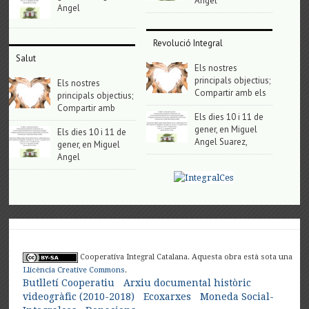
Angel
Angel
Revolució Integral
Salut
Els nostres
principals objectius;
Els nostres
Compartir amb els
principals objectius;
Compartir amb
Els dies 10 i 11 de
gener, en Miguel
Els dies 10 i 11 de
Angel Suarez,
gener, en Miguel
Angel
Cooperativa Integral Catalana. Aquesta obra està sota una
Llicència Creative Commons
.
Butlletí Cooperatiu
Arxiu documental històric
videogràfic (2010-2018)
Ecoxarxes
Moneda Social-