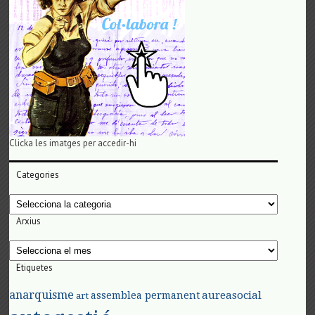
Clicka les imatges per accedir-hi
Categories
Categories
Arxius
Arxius
Etiquetes
anarquisme
aureasocial
assemblea permanent
art