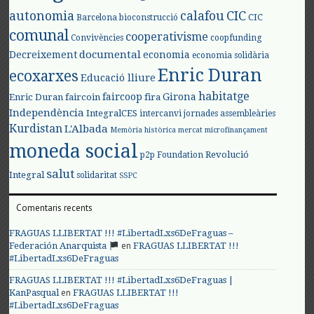
autonomia
calafou
CIC
CIC
Barcelona
bioconstrucció
comunal
cooperativisme
Convivències
coopfunding
documental
Decreixement
economia
economia solidària
Enric Duran
ecoxarxes
Educació lliure
habitatge
faircoop
Girona
Enric Duran
faircoin
fira
Independència
IntegralCES
intercanvi
jornades assembleàries
Kurdistan
L'Albada
Memòria històrica
mercat
microfinançament
moneda social
Revolució
p2p Foundation
salut
Integral
solidaritat
SSPC
Comentaris recents
FRAGUAS LLIBERTAT !!! #LibertadLxs6DeFraguas –
en
Federación Anarquista
FRAGUAS LLIBERTAT !!!
#LibertadLxs6DeFraguas
FRAGUAS LLIBERTAT !!! #LibertadLxs6DeFraguas |
en
KanPasqual
FRAGUAS LLIBERTAT !!!
#LibertadLxs6DeFraguas