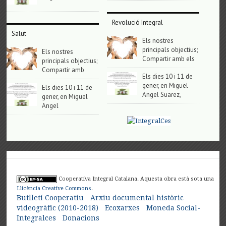
Revolució Integral
Salut
Els nostres
principals objectius;
Els nostres
Compartir amb els
principals objectius;
Compartir amb
Els dies 10 i 11 de
gener, en Miguel
Els dies 10 i 11 de
Angel Suarez,
gener, en Miguel
Angel
Cooperativa Integral Catalana. Aquesta obra està sota una
Llicència Creative Commons
.
Butlletí Cooperatiu
Arxiu documental històric
videogràfic (2010-2018)
Ecoxarxes
Moneda Social-
Integralces
Donacions