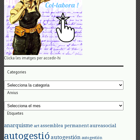
Clicka les imatges per accedir-hi
Categories
Categories
Arxius
Arxius
Etiquetes
anarquisme
aureasocial
assemblea permanent
art
autogestió
autogestión
autogestión