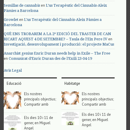
en
Semillas de cannabis
L’us Terapèutic del Cànnabis-Aleix
Pàmies a Barcelona
en
Growlet
L’us Terapèutic del Cànnabis-Aleix Pàmies a
Barcelona
QUÈ ENS TROBAREM A LA 2ª EDICIÓ DEL TRASTER DE CAN
en
RICART AQUEST 4 DE SETEMBRE? – Taula de l'Eix Pere IV
Investigació, desenvolupament i producció: el projecte MaCus
Anarchist genius Enric Duran needs help in Exile – The Free
en
Comunicat d’Enric Duran des de l’Exili 23-04-19
Avis Legal
Educació
Habitatge
Els nostres
Els nostres
principals objectius;
principals objectius;
Compartir amb
Compartir amb
Els dies 10 i 11 de
Els dies 10 i 11 de
gener, en Miguel
gener, en Miguel
Angel
Angel