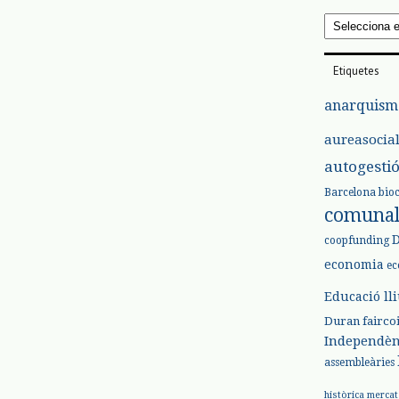
Arxius
Etiquetes
anarquism
aureasocia
autogesti
Barcelona
bio
comuna
coopfunding
economia
ec
Educació ll
Duran
fairco
Independèn
assembleàries
històrica
mercat