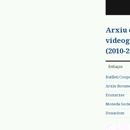
Arxiu
videog
(2010-2
Enllaços
Butlletí Coop
Arxiu documen
Ecoxarxes
Moneda Social
Donacions