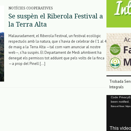
NOTÍCIES COOPERATIVES
Se suspèn el Riberola Festival a
la Terra Alta
Malauradament, el Riberola Festival, un festival ecològic
respectuós amb la natura, que s’havia de celebrar de l’1 al 4
de maig a la Terra Alta —tal com vam anunciar al nostre
web—, s’ha suspès. El Departament de Medi aAmbient ha
denegat els permisos tot adduint que pels volts de la finca
—a prop del Pinell […]
Trobada Sens
Integrals
Reproductor
Code PrivacyErr
been notified.
de
Baixa el fitxer: ht
vídeo