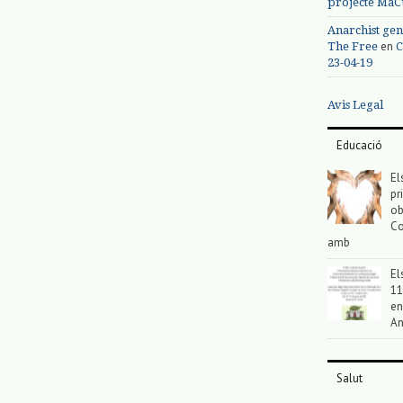
projecte MaC
Anarchist gen
en
The Free
C
23-04-19
Avis Legal
Educació
El
pr
ob
Co
amb
El
11
en
An
Salut