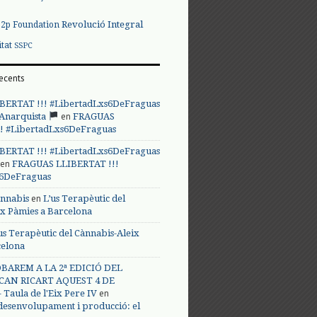
Revolució Integral
p2p Foundation
itat
SSPC
ecents
BERTAT !!! #LibertadLxs6DeFraguas
en
 Anarquista
FRAGUAS
! #LibertadLxs6DeFraguas
BERTAT !!! #LibertadLxs6DeFraguas
en
FRAGUAS LLIBERTAT !!!
s6DeFraguas
en
annabis
L’us Terapèutic del
ix Pàmies a Barcelona
us Terapèutic del Cànnabis-Aleix
celona
BAREM A LA 2ª EDICIÓ DEL
CAN RICART AQUEST 4 DE
en
Taula de l'Eix Pere IV
 desenvolupament i producció: el