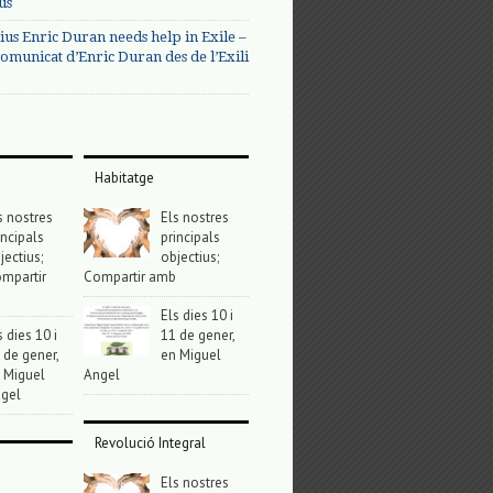
us
ius Enric Duran needs help in Exile –
omunicat d’Enric Duran des de l’Exili
Habitatge
s nostres
Els nostres
incipals
principals
jectius;
objectius;
mpartir
Compartir amb
Els dies 10 i
s dies 10 i
11 de gener,
 de gener,
en Miguel
 Miguel
Angel
gel
Revolució Integral
Els nostres