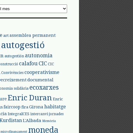
e
assemblea permanent
art
autogestió
l
autonomia
ón
autogestión
calafou
CIC
CIC
construcció
l
cooperativisme
Convivències
documental
Decreixement
ecoxarxes
onomia solidària
Enric Duran
iure
Enric
habitatge
faircoop
Girona
in
fira
cia
IntegralCES
intercanvi
jornades
Kurdistan
L'Albada
Memòria
moneda
microfinançament