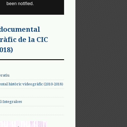
 documental
ràfic de la CIC
018)
eratiu
tal històric videogràfic (2010-2018)
-Integralces