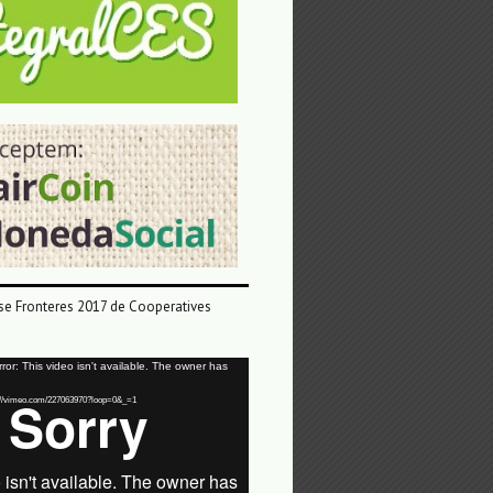
e Fronteres 2017 de Cooperatives
or: This video isn't available. The owner has
tps://vimeo.com/227063970?loop=0&_=1