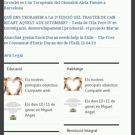
en
Growlet
L’us Terapèutic del Cànnabis-Aleix Pàmies a
Barcelona
QUÈ ENS TROBAREM A LA 2ª EDICIÓ DEL TRASTER DE CAN
en
RICART AQUEST 4 DE SETEMBRE? – Taula de l'Eix Pere IV
Investigació, desenvolupament i producció: el projecte MaCus
Anarchist genius Enric Duran needs help in Exile – The Free
en
Comunicat d’Enric Duran des de l’Exili 23-04-19
Avis Legal
Educació
Habitatge
Els nostres
Els nostres
principals objectius;
principals objectius;
Compartir amb
Compartir amb
Els dies 10 i 11 de
Els dies 10 i 11 de
gener, en Miguel
gener, en Miguel
Angel
Angel
Revolució Integral