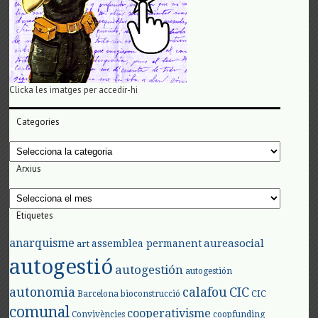
Clicka les imatges per accedir-hi
Categories
Categories
Arxius
Arxius
Etiquetes
anarquisme
aureasocial
assemblea permanent
art
autogestió
autogestión
autogestión
autonomia
calafou
CIC
CIC
Barcelona
bioconstrucció
comunal
cooperativisme
Convivències
coopfunding