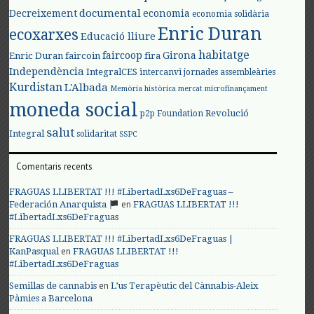
documental
Decreixement
economia
economia solidària
Enric Duran
ecoxarxes
Educació lliure
habitatge
faircoop
Girona
Enric Duran
faircoin
fira
Independència
IntegralCES
intercanvi
jornades assembleàries
Kurdistan
L'Albada
Memòria històrica
mercat
microfinançament
moneda social
Revolució
p2p Foundation
salut
Integral
solidaritat
SSPC
Comentaris recents
FRAGUAS LLIBERTAT !!! #LibertadLxs6DeFraguas –
en
Federación Anarquista
FRAGUAS LLIBERTAT !!!
#LibertadLxs6DeFraguas
FRAGUAS LLIBERTAT !!! #LibertadLxs6DeFraguas |
en
KanPasqual
FRAGUAS LLIBERTAT !!!
#LibertadLxs6DeFraguas
en
Semillas de cannabis
L’us Terapèutic del Cànnabis-Aleix
Pàmies a Barcelona